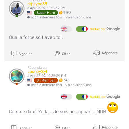
drpsyce38
à Apr 27, 09, 10:15:32 PM
1493
Super Hero
actif la dernière fois il y a environ 6 ans
traduit par
Que la force soit avec toi.
Répondre
Signaler
Citer
Répondu par
LooneySyl
à Apr 27, 09, 10:35:39 PM
345
Sr. Member
actif la dernière fois il y a environ 9 ans
traduit par
Comme dirait Yoda....Je suis un gagnant...MDR
Répondre
Signaler
Citer