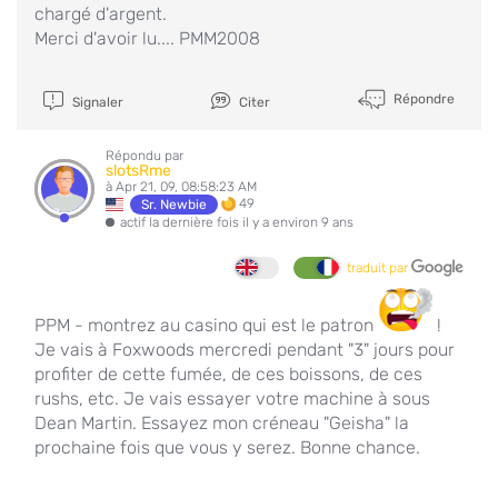
chargé d'argent.
Merci d'avoir lu.... PMM2008
Répondre
Signaler
Citer
Répondu par
slotsRme
à Apr 21, 09, 08:58:23 AM
49
Sr. Newbie
actif la dernière fois il y a environ 9 ans
traduit par
PPM - montrez au casino qui est le patron
!
Je vais à Foxwoods mercredi pendant "3" jours pour
profiter de cette fumée, de ces boissons, de ces
rushs, etc. Je vais essayer votre machine à sous
Dean Martin. Essayez mon créneau "Geisha" la
prochaine fois que vous y serez. Bonne chance.