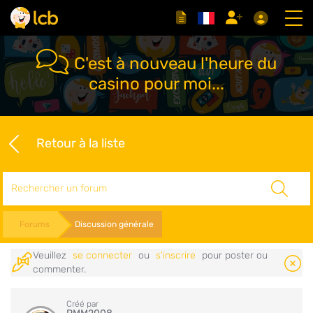
C'est à nouveau l'heure du
casino pour moi...
Retour à la liste
Rechercher
Forums
Discussion générale
Veuillez
se connecter
ou
s'inscrire
pour poster ou
commenter.
Créé par