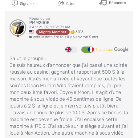
Répondre
Signaler
Citer
Répondu par
PMM2008
Interdit
à Apr 21, 09, 10:32:31 AM
3103
Mighty Member
actif la dernière fois il y a environ 5 ans
traduit par
Salut le groupe :
Je suis heureux d'annoncer que j'ai passé une soirée
réussie au casino, gagnant et rapportant 500 $ à la
maison. Après mon arrivée et voyant que toutes les
soirées Dean Martim Wild étaient remplies, j'ai pris
mon deuxième favori, Coyoye Moon. Il s'agit d'une
machine à sous vidéo de 40 centimes de ligne. Je
jouais à 2 $ la ligne et je m'en sortais plutôt bien.
J'avais un bonus de plus de 100 $. Après ce bonus, la
machine est devenue froide. J'ai encaissé cette
machine à 175 $. J'ai sauté sur le siège suivant et j'ai
joué à Max Action. Une autre machine à sous vidéo