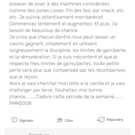
essayer de jouer à des machines considérées
comme des zones Loose. Fin des îles, par snack, etc
etc. Je suivrai attentivement mon bankroll.
Commencez lentement et augmentez. Et puis, j'ai
besoin de beaucoup de chance.
Je crois que chacun d'entre nous peut laisser un
casino gagnant, simplement en utilisant
soigneusement la discipline, les limites de gain/perte
et la rémunération. Si je suis mécontent et que je
respecte mes limites de gains/pertes, toute petite
perte sera plus que compensée par les récompenses
que je reçois.
Alors je vais chercher mon latte à la vanille et je vais
m'allonger par terre. Souhaitez-moi bonne
chance........J'adore cette période de la semaine.......
PMM2008
Répondre
Signaler
Citer
Répondu par