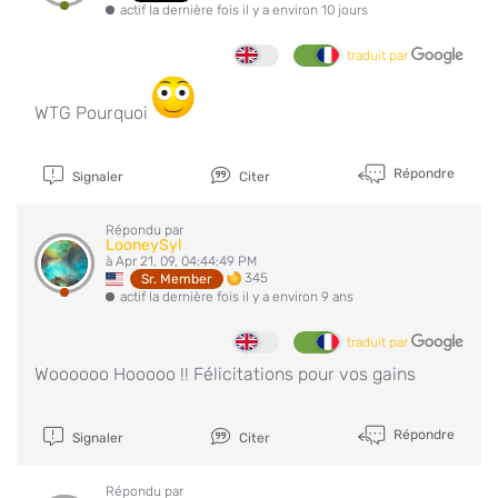
actif la dernière fois il y a environ 10 jours
traduit par
WTG Pourquoi
Répondre
Signaler
Citer
Répondu par
LooneySyl
à Apr 21, 09, 04:44:49 PM
345
Sr. Member
actif la dernière fois il y a environ 9 ans
traduit par
Woooooo Hooooo !! Félicitations pour vos gains
Répondre
Signaler
Citer
Répondu par