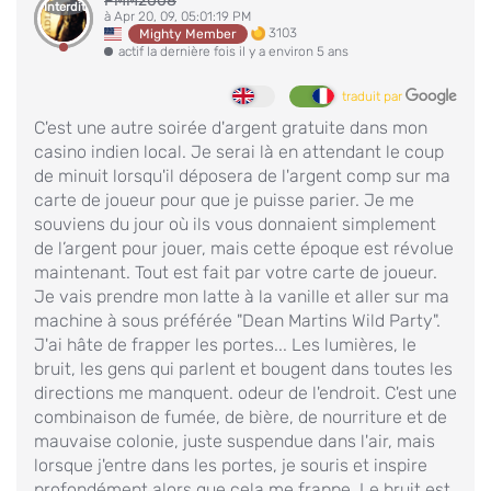
PMM2008
Interdit
à Apr 20, 09, 05:01:19 PM
3103
Mighty Member
actif la dernière fois il y a environ 5 ans
traduit par
C'est une autre soirée d'argent gratuite dans mon
casino indien local. Je serai là en attendant le coup
de minuit lorsqu'il déposera de l'argent comp sur ma
carte de joueur pour que je puisse parier. Je me
souviens du jour où ils vous donnaient simplement
de l’argent pour jouer, mais cette époque est révolue
maintenant. Tout est fait par votre carte de joueur.
Je vais prendre mon latte à la vanille et aller sur ma
machine à sous préférée "Dean Martins Wild Party".
J'ai hâte de frapper les portes... Les lumières, le
bruit, les gens qui parlent et bougent dans toutes les
directions me manquent. odeur de l'endroit. C'est une
combinaison de fumée, de bière, de nourriture et de
mauvaise colonie, juste suspendue dans l'air, mais
lorsque j'entre dans les portes, je souris et inspire
profondément alors que cela me frappe. Le bruit est