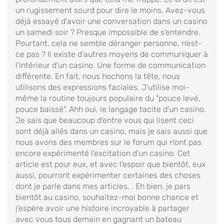
un rugissement sourd pour dire le moins. Avez-vous
déjà essayé d'avoir une conversation dans un casino
un samedi soir ? Presque impossible de s'entendre.
Pourtant, cela ne semble déranger personne, n'est-
ce pas ? Il existe d'autres moyens de communiquer à
l'intérieur d'un casino. Une forme de communication
différente. En fait, nous hochons la tête, nous
utilisons des expressions faciales. J'utilise moi-
même la routine toujours populaire du "pouce levé,
pouce baissé". Ahh oui, le langage tacite d'un casino.
Je sais que beaucoup d'entre vous qui lisent ceci
sont déjà allés dans un casino, mais je sais aussi que
nous avons des membres sur le forum qui n'ont pas
encore expérimenté l'excitation d'un casino. Cet
article est pour eux, et avec l'espoir que bientôt, eux
aussi, pourront expérimenter certaines des choses
dont je parle dans mes articles. . Eh bien, je pars
bientôt au casino, souhaitez-moi bonne chance et
j'espère avoir une histoire incroyable à partager
avec vous tous demain en gagnant un bateau