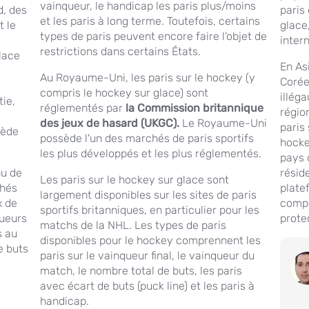
vainqueur, le handicap les paris plus/moins
d, des
paris
et les paris à long terme. Toutefois, certains
t le
glace,
types de paris peuvent encore faire l'objet de
inter
restrictions dans certains États.
lace
En As
Au Royaume-Uni, les paris sur le hockey (y
Corée 
compris le hockey sur glace) sont
illég
tie,
réglementés par
la Commission britannique
régio
des jeux de hasard (UKGC).
Le Royaume-Uni
paris
uède
possède l'un des marchés de paris sportifs
hocke
les plus développés et les plus réglementés.
pays o
nu de
résid
Les paris sur le hockey sur glace sont
chés
plate
largement disponibles sur les sites de paris
x de
compo
sportifs britanniques, en particulier pour les
queurs
prote
matchs de la NHL. Les types de paris
s au
disponibles pour le hockey comprennent les
e buts
paris sur le vainqueur final, le vainqueur du
match, le nombre total de buts, les paris
avec écart de buts (puck line) et les paris à
handicap.