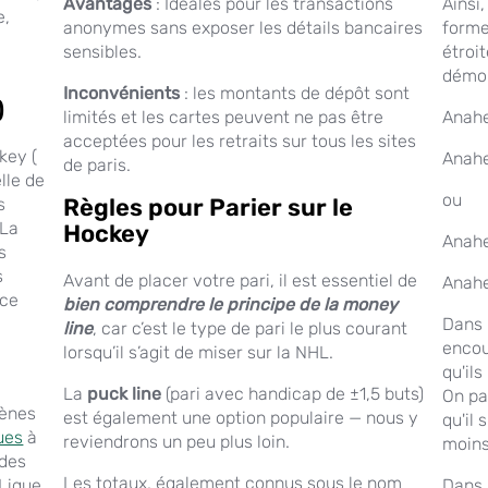
Avantages
: Idéales pour les transactions
Ainsi,
e,
anonymes sans exposer les détails bancaires
forme
sensibles.
étroi
démon
Inconvénients
: les montants de dépôt sont
)
limités et les cartes peuvent ne pas être
Anahe
acceptées pour les retraits sur tous les sites
key (
Anahe
de paris.
lle de
ou
Règles pour Parier sur le
s
 La
Hockey
Anahe
s
s
Avant de placer votre pari, il est essentiel de
Anahe
ice
bien comprendre le principe de la money
Dans l
line
, car c’est le type de pari le plus courant
encou
lorsqu’il s’agit de miser sur la NHL.
qu'ils
La
puck line
(pari avec handicap de ±1,5 buts)
On pa
rènes
est également une option populaire — nous y
qu'il 
ues
à
reviendrons un peu plus loin.
moins
 des
Les totaux, également connus sous le nom
 Ligue
Dans 