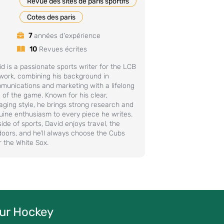
Revue des sites de paris sportifs
Cotes des paris
7
années d'expérience
10
Revues écrites
d is a passionate sports writer for the LCB
work, combining his background in
munications and marketing with a lifelong
 of the game. Known for his clear,
ging style, he brings strong research and
uine enthusiasm to every piece he writes.
ide of sports, David enjoys travel, the
doors, and he’ll always choose the Cubs
 the White Sox.
our Hockey