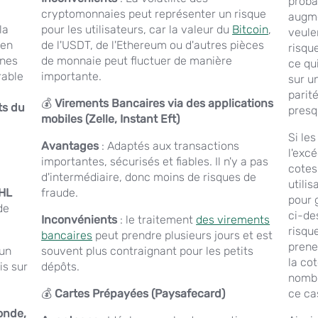
probab
cryptomonnaies peut représenter un risque
augme
la
pour les utilisateurs, car la valeur du
Bitcoin
,
veule
 en
de l'USDT, de l'Ethereum ou d'autres pièces
risqu
nnes
de monnaie peut fluctuer de manière
ce qui
rable
importante.
sur u
parité
💰
Virements Bancaires via des applications
ts du
presq
mobiles (Zelle, Instant Eft)
Si le
Avantages
: Adaptés aux transactions
l'excé
importantes, sécurisés et fiables. Il n'y a pas
cotes
d'intermédiaire, donc moins de risques de
utilis
KHL
fraude.
pour 
de
ci-de
Inconvénients
: le traitement
des virements
risqu
bancaires
peut prendre plusieurs jours et est
prene
 un
souvent plus contraignant pour les petits
la co
is sur
dépôts.
nombr
💰
Cartes Prépayées (Paysafecard)
ce cas
onde,