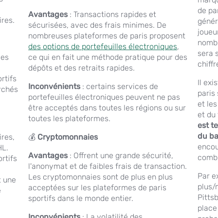
de par
Avantages
: Transactions rapides et
res.
génér
sécurisées, avec des frais minimes. De
joueur
nombreuses plateformes de paris proposent
nombr
des options de portefeuilles électroniques
,
sera s
les
ce qui en fait une méthode pratique pour des
chiffr
dépôts et des retraits rapides.
rtifs
Il exi
Inconvénients
: certains services de
rchés
paris
portefeuilles électroniques peuvent ne pas
et les
être acceptés dans toutes les régions ou sur
et du 
toutes les plateformes.
est t
du ba
ires,
💰
Cryptomonnaies
encou
HL.
Avantages
: Offrent une grande sécurité,
combi
rtifs
l'anonymat et de faibles frais de transaction.
Par ex
Les cryptomonnaies sont de plus en plus
t une
plus/
acceptées sur les plateformes de paris
e
Pittsb
sportifs dans le monde entier.
place 
Inconvénients
: La volatilité des