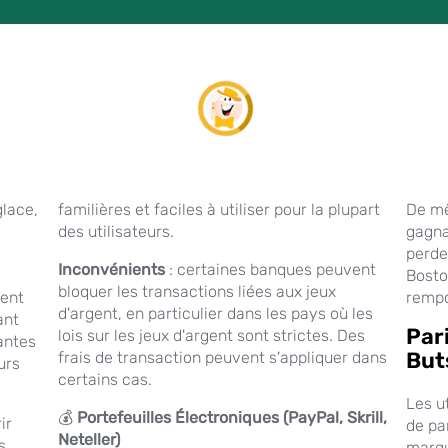
glace,
familières et faciles à utiliser pour la plupart
De mê
des utilisateurs.
gagna
perde
Inconvénients
: certaines banques peuvent
Bosto
bloquer les transactions liées aux jeux
tent
rempo
d'argent, en particulier dans les pays où les
ant
Par
lois sur les jeux d'argent sont strictes. Des
nantes
But
frais de transaction peuvent s'appliquer dans
urs
certains cas.
Les u
💰
Portefeuilles Électroniques (PayPal, Skrill,
ir
de pa
Neteller)
s
marqu