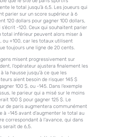
le que le site de paris sportifs
nte le total jusqu'à 6,5. Les joueurs qui
nt parier sur un score supérieur à 6
ent 120 dollars pour gagner 100 dollars,
 s'écrit -120. Ceux qui souhaitent parier
n total inférieur peuvent alors miser à
, ou +100, car les totaux utilisent
ue toujours une ligne de 20 cents.
s gens misent progressivement sur
dent, l'opérateur ajustera finalement les
 à la hausse jusqu'à ce que les
ateurs aient besoin de risquer 145 $
gagner 100 $, ou -145. Dans l'exemple
ssus, le parieur qui a misé sur le moins
erait 100 $ pour gagner 125 $. Le
ur de paris augmentera communément
te à -145 avant d'augmenter le total au
e correspondant à l'avance, qui dans
 serait de 6,5.