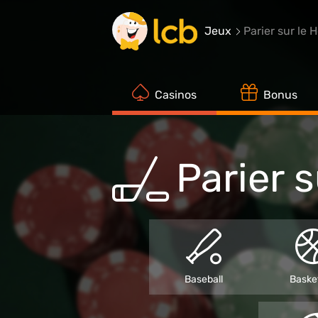
Jeux
Parier sur le 
Casinos
Bonus
Parier 
Baseball
Basket