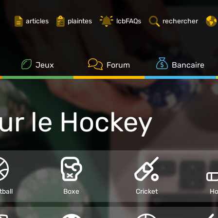
Hockey
articles
plaintes
lcbFAQs
rechercher
Jeux
Forum
Bancaire
sur le Hockey
ball
Boxe
Cricket
Ho