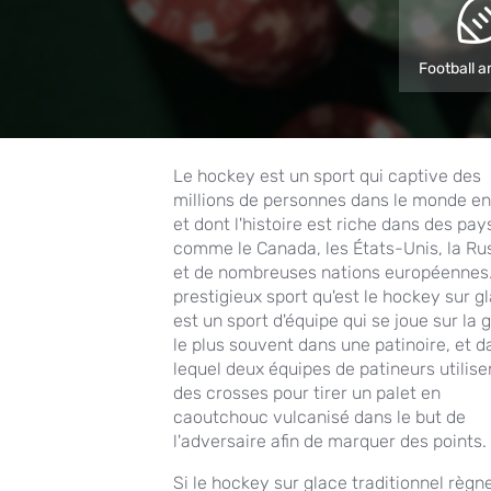
Football a
Le hockey est un sport qui captive des
millions de personnes dans le monde en
et dont l'histoire est riche dans des pay
comme le Canada, les États-Unis, la Ru
et de nombreuses nations européennes
prestigieux sport qu'est le hockey sur g
est un sport d'équipe qui se joue sur la 
le plus souvent dans une patinoire, et d
lequel deux équipes de patineurs utilise
des crosses pour tirer un palet en
caoutchouc vulcanisé dans le but de
l'adversaire afin de marquer des points.
Si le hockey sur glace traditionnel règn