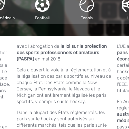
méricain
Football
Tennis
avec l'abrogation de
la loi sur la protection
L'UE 
tier
des sports professionnels et amateurs
paris
s
(PASPA)
en mai 2018.
écon
ssie
certa
Cela a ouvert la voie à la réglementation et à
. Le
hocke
la légalisation des paris sportifs au niveau de
lace
d'opé
chaque État. Des États comme le New
glace,
l'EEE
Jersey, la Pennsylvanie, le Nevada et le
ans
titula
Michigan ont entièrement légalisé les paris
nt
sportifs, y compris sur le hockey.
En Aus
régle
Dans la plupart des États réglementés, les
austr
paris sur le hockey sont autorisés sur
médi
différents marchés, tels que les paris sur le
e en
pays 