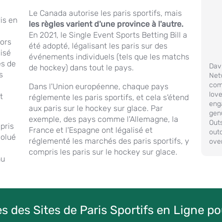
Le Canada autorise les paris sportifs, mais
is en
les règles varient d'une province à l'autre.
En 2021, le Single Event Sports Betting Bill a
lors
été adopté, légalisant les paris sur des
lisé
événements individuels (tels que les matchs
es de
Davi
de hockey) dans tout le pays.
s
Net
com
Dans l'Union européenne, chaque pays
love
t
réglemente les paris sportifs, et cela s'étend
enga
aux paris sur le hockey sur glace. Par
gen
exemple, des pays comme l'Allemagne, la
Outs
mpris
France et l'Espagne ont légalisé et
out
volué
réglementé les marchés des paris sportifs, y
over
compris les paris sur le hockey sur glace.
nu
s des Sites de Paris Sportifs en Ligne p