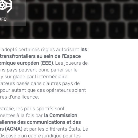
UFC
a adopté certaines règles autorisant
les
 transfrontaliers au sein de l'Espace
omique européen (EEE)
. Les joueurs de
ins pays peuvent donc parier sur le
y sur glace par l'intermédiaire
rateurs basés dans d'autres pays de
, pour autant que ces opérateurs soient
ires d'une licence.
tralie, les paris sportifs sont
mentés à la fois par
la Commission
alienne des communications et des
as (ACMA)
et par les différents États. Le
dispose d'un cadre juridique pour les