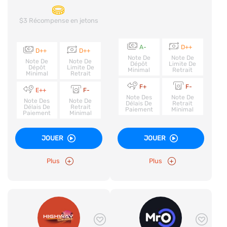
$3 Récompense en jetons
A-
D++
D++
D++
Note De
Note De
Note De
Note De
Dépôt
Limite De
Dépôt
Limite De
Minimal
Retrait
Minimal
Retrait
F+
F-
E++
F-
Note Des
Note De
Note Des
Note De
Délais De
Retrait
Délais De
Retrait
Paiement
Minimal
Paiement
Minimal
JOUER
JOUER
Plus
Plus