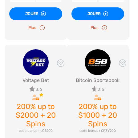
JOUER
JOUER
Plus
Plus
Voltage Bet
Bitcoin Sportsbook
3.6
3.5
200% up to
200% up to
$2000 + 20
$1000 + 20
Spins
Spins
code bonus : LCB200
code bonus : CRZY200