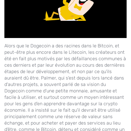
Alors que le Dogecoin a des racines dans le Bitcoin, et
peut-être plus encore dans le Litecoin, les créateurs ont
été en fait plus motivés par les défaillances communes à
ces derniers et par leur évolution au cours des dernières
étapes de leur développement, et non par ce qu'ils
auraient dû être. Palmer, qui s'est depuis lors lancé dans
d'autres projets, a souvent parlé de sa vision du
Dogecoin comme d'une petite monnaie, amusante et
facile à utiliser, et surtout comme un moyen intéressant
pour les gens d'en apprendre davantage sur la crypto
économie. Il a insisté sur le fait qu'il devrait être utilisé
principalement comme une réserve de valeur sans
échange, et pour acheter et payer des services au lieu
d'être, comme le Bitcoin, détenu et considéré comme un