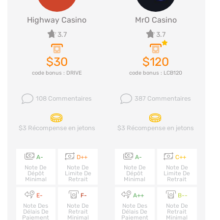
Highway Casino
MrO Casino
3.7
3.7
$30
$120
code bonus : DRIVE
code bonus : LCB120
108 Commentaires
387 Commentaires
$3 Récompense en jetons
$3 Récompense en jetons
A-
D++
A-
C++
Note De
Note De
Note De
Note De
Dépôt
Limite De
Dépôt
Limite De
Minimal
Retrait
Minimal
Retrait
E-
F-
A++
B--
Note Des
Note De
Note Des
Note De
Délais De
Retrait
Délais De
Retrait
Paiement
Minimal
Paiement
Minimal