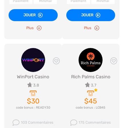
Paiement
Minimal
Paiement
Minimal
JOUER
JOUER
Plus
Plus
WinPort Casino
Rich Palms Casino
3.8
3.7
$30
$45
code bonus : READY30
code bonus : LCB45
103 Commentaires
175 Commentaires