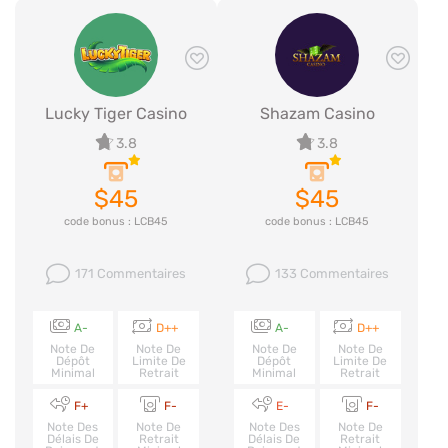
Lucky Tiger Casino
Shazam Casino
3.8
3.8
$45
$45
code bonus : LCB45
code bonus : LCB45
171 Commentaires
133 Commentaires
A-
D++
A-
D++
Note De
Note De
Note De
Note De
Dépôt
Limite De
Dépôt
Limite De
Minimal
Retrait
Minimal
Retrait
F+
F-
E-
F-
Note Des
Note De
Note Des
Note De
Délais De
Retrait
Délais De
Retrait