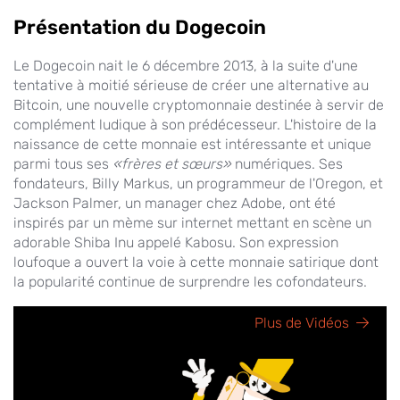
Présentation du Dogecoin
Le Dogecoin nait le 6 décembre 2013, à la suite d'une
tentative à moitié sérieuse de créer une alternative au
Bitcoin, une nouvelle cryptomonnaie destinée à servir de
complément ludique à son prédécesseur. L'histoire de la
naissance de cette monnaie est intéressante et unique
parmi tous ses
«frères et sœurs»
numériques. Ses
fondateurs, Billy Markus, un programmeur de l'Oregon, et
Jackson Palmer, un manager chez Adobe, ont été
inspirés par un mème sur internet mettant en scène un
adorable Shiba Inu appelé Kabosu. Son expression
loufoque a ouvert la voie à cette monnaie satirique dont
la popularité continue de surprendre les cofondateurs.
Plus de Vidéos