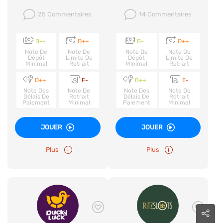
25 Commentaires
14 Commentaires
B--
D++
B-
D++
Note De
Note De
Note De
Note De
Dépôt
Limite De
Dépôt
Limite De
Minimal
Retrait
Minimal
Retrait
D++
F-
B++
E-
Note Des
Note De
Note Des
Note De
Délais De
Retrait
Délais De
Retrait
Paiement
Minimal
Paiement
Minimal
JOUER
JOUER
Plus
Plus