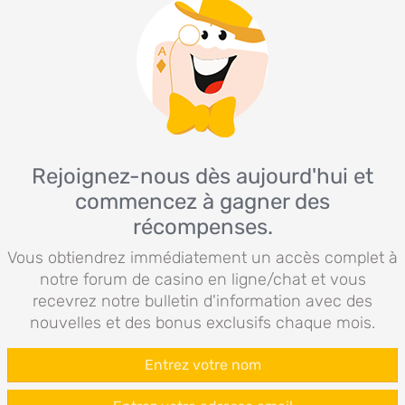
Rejoignez-nous dès aujourd'hui et
commencez à gagner des
récompenses.
Vous obtiendrez immédiatement un accès complet à
notre forum de casino en ligne/chat et vous
recevrez notre bulletin d'information avec des
nouvelles et des bonus exclusifs chaque mois.