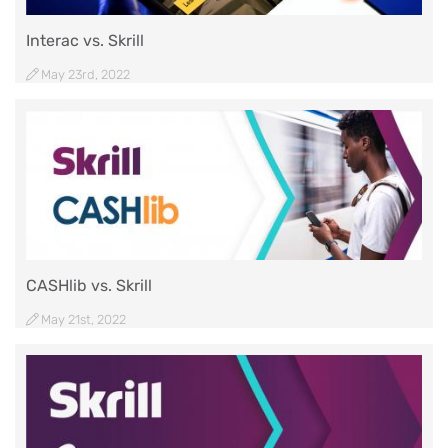
Interac vs. Skrill
May 23rd, 2022
CASHlib vs. Skrill
May 21st, 2022