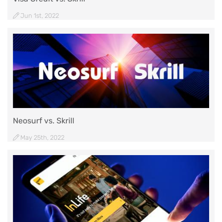
Jun 1st, 2022
Neosurf vs. Skrill
May 25th, 2022