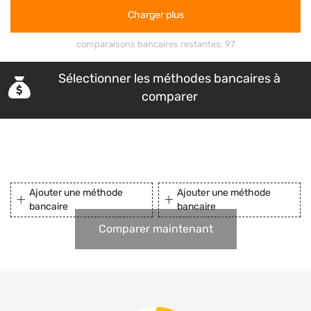
Charger plus
comparaisons bancaires restantes:
97
Sélectionner les méthodes bancaires à
comparer
Ajouter une méthode
Ajouter une méthode
bancaire
bancaire
Comparer maintenant