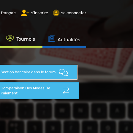
français
s'inscrire
se connecter
Tournois
Actualités
Section bancaire dans le forum
Comparaison Des Modes De
Paiement