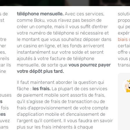
s de
téléphone mensuelle.
Avec ces services,
solut
est
comme Boku, vous n'avez pas besoin de
propo
créer un compte, mais il vous suffit d'entrer
qui p
votre numéro de téléphone si nécessaire et
expér
ntre
le montant que vous souhaitez déposer dans
biais
ner
un casino en ligne, et les fonds arriveront
certa
es,
instantanément sur votre solde et seront
offre
reils
ajoutés à votre facture de téléphone
vous 
ar ils
mensuelle, de sorte que
vous pourrez payer
transa
ine
votre dépôt plus tard.
Il faut maintenant aborder la question qui
fâche :
les frais.
La plupart de ces services
reuses
de paiement mobile sont assortis de frais,
s
qu'il s'agisse de frais de transaction ou de
 fois
frais d'approvisionnement de votre compte
ues
d'application mobile et d'encaissement de
uvez
l'argent qu'il contient. Il vous faudra en savoir
sans
plus sur les frais inhérents à chaque