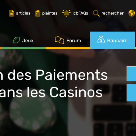
s
Mobile Payments
articles
plaintes
lcbFAQs
rechercher
Jeux
Forum
Bancaire
on des Paiements
ans les Casinos