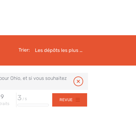
Trier:
Les dépôts les plus élevés en premier
 pour
Ohio
, et si vous souhaitez
9
3
/ 5
REVUE
traits