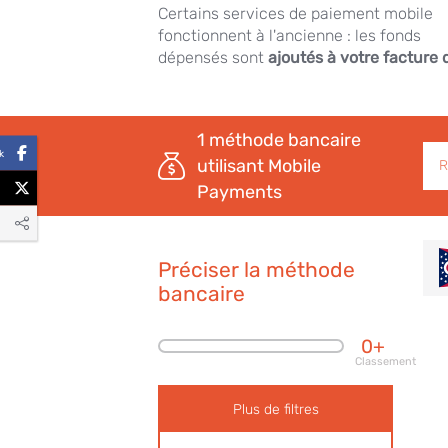
Certains services de paiement mobile
fonctionnent à l'ancienne : les fonds
dépensés sont
ajoutés à votre facture 
1
méthode bancaire
Rec
k
utilisant Mobile
Payments
Préciser la méthode
bancaire
0+
Classement
Plus de filtres