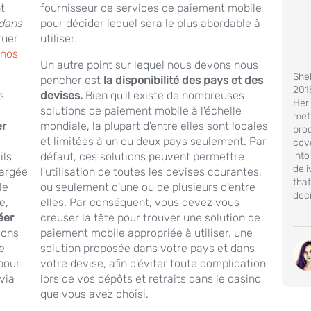
nt
fournisseur de services de paiement mobile
dans
pour décider lequel sera le plus abordable à
tuer
utiliser.
inos
Un autre point sur lequel nous devons nous
Shel
pencher est
la disponibilité des pays et des
2018
s
devises.
Bien qu'il existe de nombreuses
Her
solutions de paiement mobile à l'échelle
meth
er
mondiale, la plupart d'entre elles sont locales
pro
et limitées à un ou deux pays seulement. Par
cov
into
ils
défaut, ces solutions peuvent permettre
deli
hargée
l'utilisation de toutes les devises courantes,
tha
le
ou seulement d'une ou de plusieurs d'entre
dec
e,
elles. Par conséquent, vous devez vous
éer
creuser la tête pour trouver une solution de
ions
paiement mobile appropriée à utiliser, une
de
solution proposée dans votre pays et dans
pour
votre devise, afin d'éviter toute complication
via
lors de vos dépôts et retraits dans le casino
que vous avez choisi.