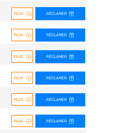
PLUS
RÉCLAMER
PLUS
RÉCLAMER
PLUS
RÉCLAMER
PLUS
RÉCLAMER
PLUS
RÉCLAMER
PLUS
RÉCLAMER