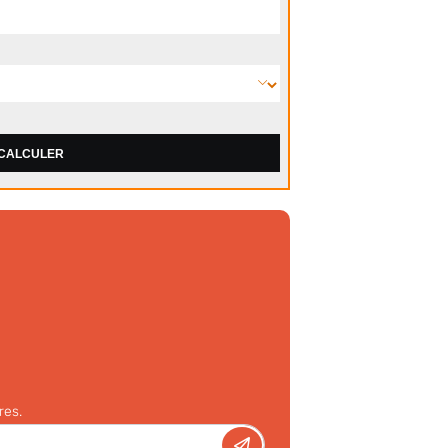
CALCULER
res.