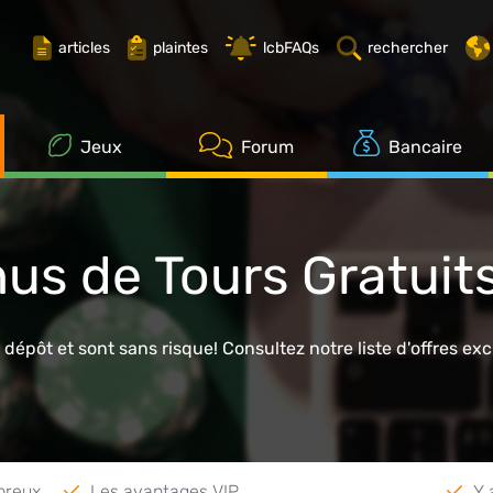
ino
articles
plaintes
lcbFAQs
rechercher
Jeux
Forum
Bancaire
us de Tours Gratuit
dépôt et sont sans risque! Consultez notre liste d'offres ex
breux
Les avantages VIP
Y 