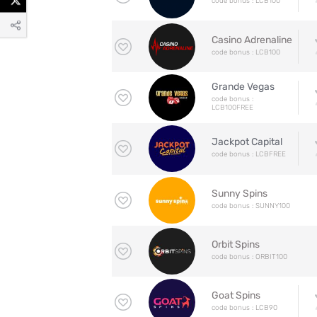
code bonus : LCB100
Casino Adrenaline
code bonus : LCB100
Grande Vegas
code bonus :
LCB100FREE
Jackpot Capital
code bonus : LCBFREE
Sunny Spins
code bonus : SUNNY100
Orbit Spins
code bonus : ORBIT100
Goat Spins
code bonus : LCB90