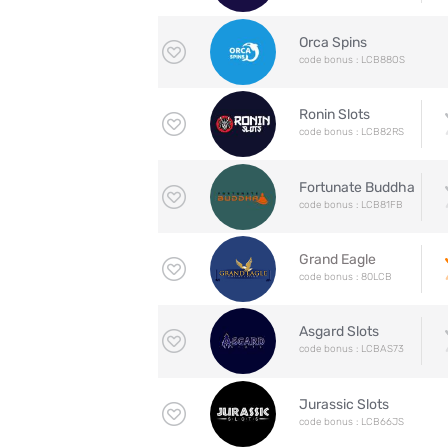
Orca Spins
code bonus : LCB88OS
Ronin Slots
code bonus : LCB82RS
Fortunate Buddha
code bonus : LCB81FB
Grand Eagle
code bonus : 80LCB
Asgard Slots
code bonus : LCBAS73
Jurassic Slots
code bonus : LCB66JS