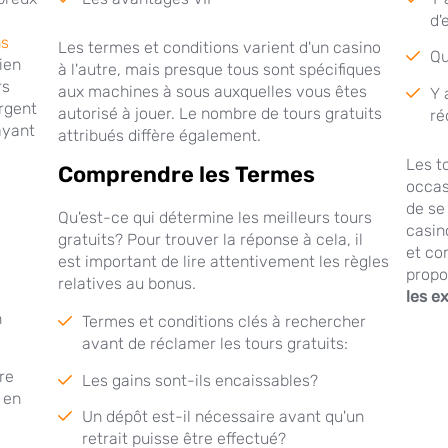
d'
ns
Les termes et conditions varient d'un casino
Qu
Bien
à l'autre, mais presque tous sont spécifiques
rs
aux machines à sous auxquelles vous êtes
Y 
rgent
autorisé à jouer. Le nombre de tours gratuits
ré
ayant
attribués diffère également.
Les t
Comprendre les Termes
occas
de se
Qu'est-ce qui détermine les meilleurs tours
casin
gratuits? Pour trouver la réponse à cela, il
et co
est important de lire attentivement les règles
propo
relatives au bonus.
les e
n
Termes et conditions clés à rechercher
avant de réclamer les tours gratuits:
re
Les gains sont-ils encaissables?
 en
Un dépôt est-il nécessaire avant qu'un
retrait puisse être effectué?