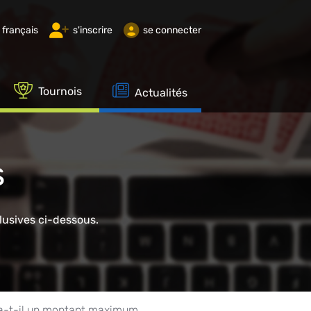
français
s'inscrire
se connecter
Tournois
Actualités
s
clusives ci-dessous.
a-t-il un montant maximum