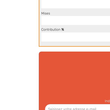
Mises
Contribution
%
Ind