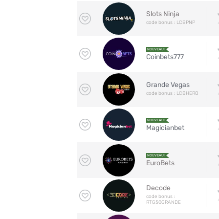
Slots Ninja
code bonus : LCBPNP
NOUVEAU!
Coinbets777
Grande Vegas
code bonus : LCBHERO
NOUVEAU!
Magicianbet
NOUVEAU!
EuroBets
Decode
code bonus :
RTG50GRANDE