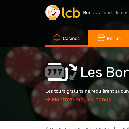
Bonus
Tours de cas
Casinos
Bonus
Les Bon
Les tours gratuits ne requièrent aucun 
Montrez-moi les bonus
Au cours des dernières années, de nom