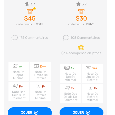
3.7
3.7
$45
$30
code bonus : LCB45
code bonus : DRIVE
175 Commentaires
108 Commentaires
$3 Récompense en jetons
A-
D++
A-
D++
Note De
Note De
Note De
Note De
Dépôt
Limite De
Dépôt
Limite De
Minimal
Retrait
Minimal
Retrait
F+
F-
E-
F-
Note Des
Note De
Note Des
Note De
Délais De
Retrait
Délais De
Retrait
Paiement
Minimal
Paiement
Minimal
JOUER
JOUER