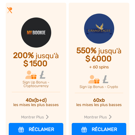
550%
jusqu'à
200%
jusqu'à
$
6000
$
1500
+ 60 spins
Sign Up Bonus -
Cryptocurrency
Sign Up Bonus - Crypto
40x(b+d)
60xb
les mises les plus basses
les mises les plus basses
Montrer Plus
Montrer Plus
RÉCLAMER
RÉCLAMER