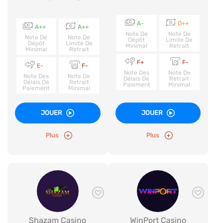
A-
D++
A++
A++
Note De
Note De
Note De
Note De
Dépôt
Limite De
Dépôt
Limite De
Minimal
Retrait
Minimal
Retrait
F+
F-
E-
F-
Note Des
Note De
Note Des
Note De
Délais De
Retrait
Délais De
Retrait
Paiement
Minimal
Paiement
Minimal
JOUER
JOUER
Plus
Plus
Shazam Casino
WinPort Casino