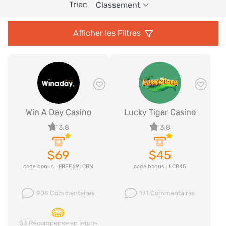
Trier:
Classement
Afficher les Filtres
Win A Day Casino
Lucky Tiger Casino
3.8
3.8
$69
$45
code bonus : FREE69LCBN
code bonus : LCB45
904 Commentaires
171 Commentaires
$3 Récompense en jetons