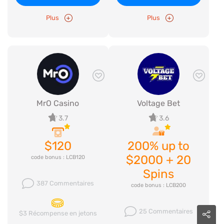
Plus
Plus
MrO Casino
Voltage Bet
3.7
3.6
$120
200% up to
$2000 + 20
code bonus : LCB120
Spins
387 Commentaires
code bonus : LCB200
25 Commentaires
$3 Récompense en jetons