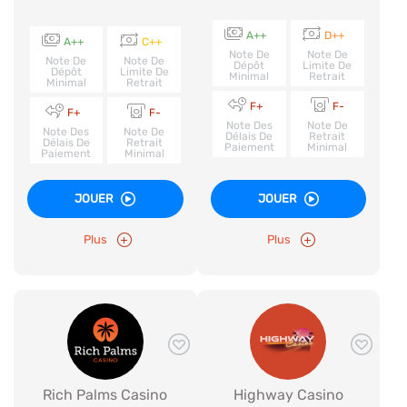
A++
D++
A++
C++
Note De
Note De
Note De
Note De
Dépôt
Limite De
Dépôt
Limite De
Minimal
Retrait
Minimal
Retrait
F+
F-
F+
F-
Note Des
Note De
Note Des
Note De
Délais De
Retrait
Délais De
Retrait
Paiement
Minimal
Paiement
Minimal
JOUER
JOUER
Plus
Plus
Rich Palms Casino
Highway Casino