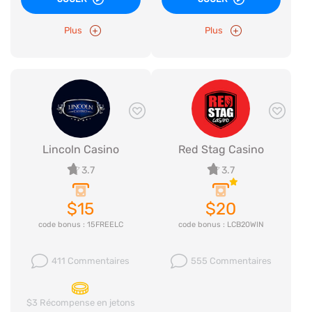
Plus
Plus
Lincoln Casino
Red Stag Casino
3.7
3.7
$15
$20
code bonus : 15FREELC
code bonus : LCB20WIN
411 Commentaires
555 Commentaires
$3 Récompense en jetons