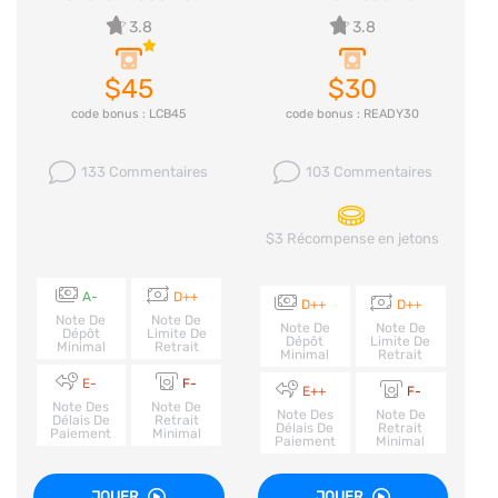
3.8
3.8
$45
$30
code bonus : LCB45
code bonus : READY30
133 Commentaires
103 Commentaires
$3 Récompense en jetons
A-
D++
D++
D++
Note De
Note De
Note De
Note De
Dépôt
Limite De
Dépôt
Limite De
Minimal
Retrait
Minimal
Retrait
E-
F-
E++
F-
Note Des
Note De
Note Des
Note De
Délais De
Retrait
Délais De
Retrait
Paiement
Minimal
Paiement
Minimal
JOUER
JOUER