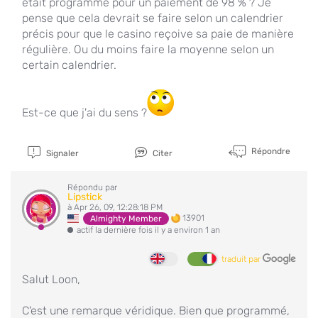
était programmé pour un paiement de 98 % ? Je
pense que cela devrait se faire selon un calendrier
précis pour que le casino reçoive sa paie de manière
régulière. Ou du moins faire la moyenne selon un
certain calendrier.
Est-ce que j'ai du sens ?
Répondre
Signaler
Citer
Répondu par
Lipstick
à Apr 26, 09, 12:28:18 PM
13901
Almighty Member
actif la dernière fois il y a environ 1 an
traduit par
Salut Loon,
C'est une remarque véridique. Bien que programmé,