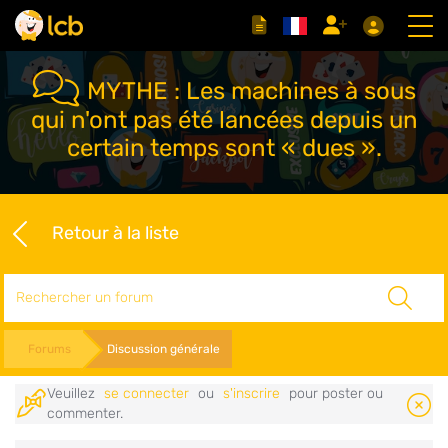
MYTHE : Les machines à sous
qui n'ont pas été lancées depuis un
certain temps sont « dues ».
Retour à la liste
Rechercher
Forums
Discussion générale
Veuillez
se connecter
ou
s'inscrire
pour poster ou
commenter.