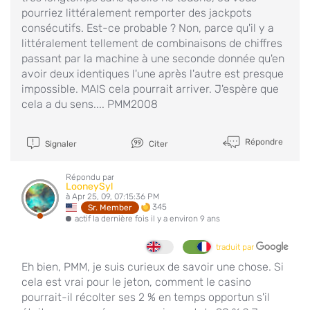
pourriez littéralement remporter des jackpots
consécutifs. Est-ce probable ? Non, parce qu'il y a
littéralement tellement de combinaisons de chiffres
passant par la machine à une seconde donnée qu'en
avoir deux identiques l'une après l'autre est presque
impossible. MAIS cela pourrait arriver. J'espère que
cela a du sens.... PMM2008
Répondre
Signaler
Citer
Répondu par
LooneySyl
à Apr 25, 09, 07:15:36 PM
345
Sr. Member
actif la dernière fois il y a environ 9 ans
traduit par
Eh bien, PMM, je suis curieux de savoir une chose. Si
cela est vrai pour le jeton, comment le casino
pourrait-il récolter ses 2 % en temps opportun s'il