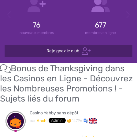
Préc
Sui
76
677
nouveaux membres
membres en ligne
Rejoignez le club
Bonus de Thanksgiving dans
les Casinos en Ligne - Découvrez
les Nombreuses Promotions ! -
Sujets liés du forum
Casino Yabby sans dépôt
Admin
par
Anchi
14796