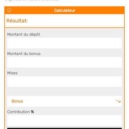
Calculateur
Résultat:
Montant du dépôt
Montant du bonus
Mises
Contribution
%