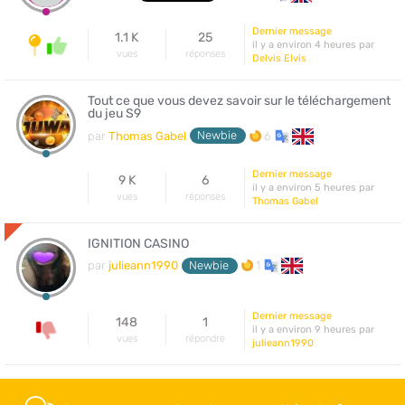
Dernier message
1.1 K
25
il y a environ 4 heures
par
vues
réponses
Delvis Elvis
Tout ce que vous devez savoir sur le téléchargement
du jeu S9
Newbie
par
Thomas Gabel
6
Dernier message
9 K
6
il y a environ 5 heures
par
vues
réponses
Thomas Gabel
IGNITION CASINO
Newbie
par
julieann1990
1
Dernier message
148
1
il y a environ 9 heures
par
vues
répondre
julieann1990