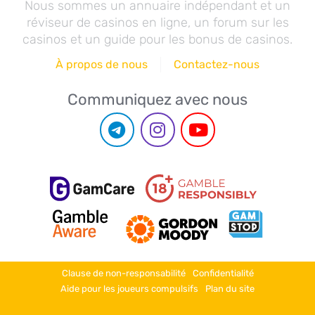
Nous sommes un annuaire indépendant et un
réviseur de casinos en ligne, un forum sur les
casinos et un guide pour les bonus de casinos.
À propos de nous
Contactez-nous
Communiquez avec nous
Clause de non-responsabilité
Confidentialité
Aide pour les joueurs compulsifs
Plan du site