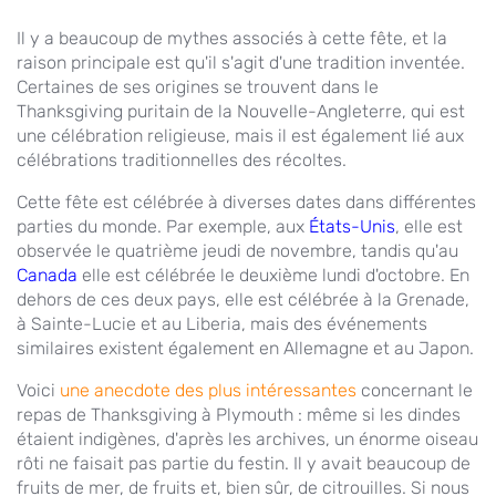
Il y a beaucoup de mythes associés à cette fête, et la
raison principale est qu'il s'agit d'une tradition inventée.
Certaines de ses origines se trouvent dans le
Thanksgiving puritain de la Nouvelle-Angleterre, qui est
une célébration religieuse, mais il est également lié aux
célébrations traditionnelles des récoltes.
Cette fête est célébrée à diverses dates dans différentes
parties du monde. Par exemple, aux
États-Unis
, elle est
observée le quatrième jeudi de novembre, tandis qu'au
Canada
elle est célébrée le deuxième lundi d'octobre. En
dehors de ces deux pays, elle est célébrée à la Grenade,
à Sainte-Lucie et au Liberia, mais des événements
similaires existent également en Allemagne et au Japon.
Voici
une anecdote des plus intéressantes
concernant le
repas de Thanksgiving à Plymouth : même si les dindes
étaient indigènes, d'après les archives, un énorme oiseau
rôti ne faisait pas partie du festin. Il y avait beaucoup de
fruits de mer, de fruits et, bien sûr, de citrouilles. Si nous