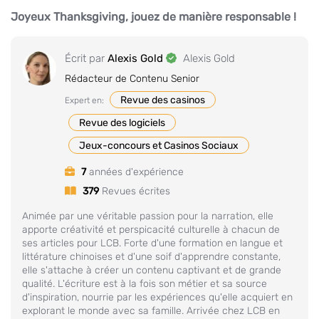
Joyeux Thanksgiving, jouez de manière responsable !
Écrit par
Alexis Gold
Alexis Gold
Rédacteur de Contenu Senior
Revue des casinos
Expert en:
Revue des logiciels
Jeux-concours et Casinos Sociaux
7
années d'expérience
379
Revues écrites
Animée par une véritable passion pour la narration, elle
apporte créativité et perspicacité culturelle à chacun de
ses articles pour LCB. Forte d'une formation en langue et
littérature chinoises et d'une soif d'apprendre constante,
elle s'attache à créer un contenu captivant et de grande
qualité. L'écriture est à la fois son métier et sa source
d'inspiration, nourrie par les expériences qu'elle acquiert en
explorant le monde avec sa famille. Arrivée chez LCB en