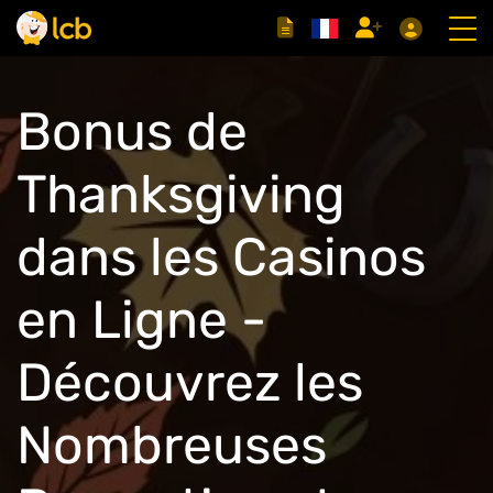
Bonus de
Thanksgiving
dans les Casinos
en Ligne -
Découvrez les
Nombreuses