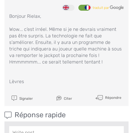
traduit par
Bonjour Rielax,
Wow... c'est irréel. Même si je ne devrais vraiment
pas être surpris. La technologie ne fait que
s'améliorer. Ensuite, il y aura un programme de
triche qui indiquera au joueur quelle machine à sous
va remporter le jackpot la prochaine fois !
Hmmmmmm... ce serait tellement tentant !
Lèvres
Répondre
Signaler
Citer
Réponse rapide