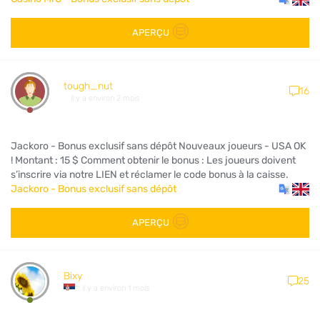
APERÇU
tough_nut
16
il y a environ 2 mois
Jackoro - Bonus exclusif sans dépôt Nouveaux joueurs - USA OK
! Montant : 15 $ Comment obtenir le bonus : Les joueurs doivent
s’inscrire via notre LIEN et réclamer le code bonus à la caisse.
Jackoro - Bonus exclusif sans dépôt
APERÇU
Bixy
25
il y a environ 1 mois