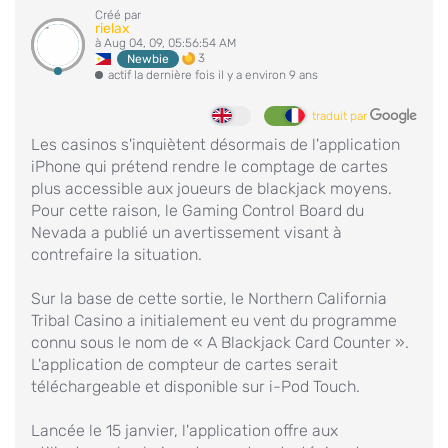
Créé par
rielax
à Aug 04, 09, 05:56:54 AM
3
Newbie
actif la dernière fois il y a environ 9 ans
traduit par
Les casinos s'inquiètent désormais de l'application
iPhone qui prétend rendre le comptage de cartes
plus accessible aux joueurs de blackjack moyens.
Pour cette raison, le Gaming Control Board du
Nevada a publié un avertissement visant à
contrefaire la situation.
Sur la base de cette sortie, le Northern California
Tribal Casino a initialement eu vent du programme
connu sous le nom de « A Blackjack Card Counter ».
L'application de compteur de cartes serait
téléchargeable et disponible sur i-Pod Touch.
Lancée le 15 janvier, l'application offre aux