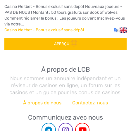
Casino Weltbet - Bonus exclusif sans dépôt Nouveaux joueurs -
PAS DE NOUS ! Montant : 50 tours gratuits sur Book of Wolves
Comment réclamer le bonus : Les joueurs doivent Inscrivez-vous
via notre...
Casino Weltbet - Bonus exclusif sans dépôt
APERÇU
À propos de LCB
Nous sommes un annuaire indépendant et un
réviseur de casinos en ligne, un forum sur les
casinos et un guide pour les bonus de casinos.
À propos de nous
Contactez-nous
Communiquez avec nous