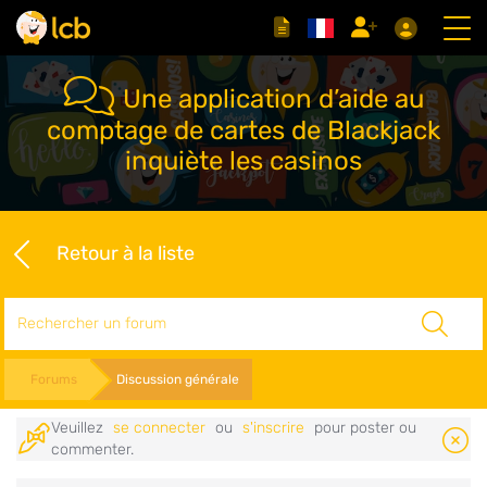
Une application d’aide au
comptage de cartes de Blackjack
inquiète les casinos
Retour à la liste
Rechercher
Forums
Discussion générale
Veuillez
se connecter
ou
s'inscrire
pour poster ou
commenter.