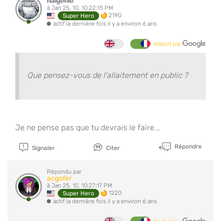
nalgenie
Interdit
à Jan 25, 10, 10:22:15 PM
2190
Super Hero
actif la dernière fois il y a environ 6 ans
traduit par
Que pensez-vous de l'allaitement en public ?
Je ne pense pas que tu devrais le faire...
Répondre
Signaler
Citer
Répondu par
acgofer
à Jan 25, 10, 10:27:17 PM
1220
Super Hero
actif la dernière fois il y a environ 6 ans