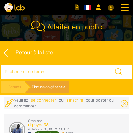
Allaiter en public
Retour à la liste
Rechercher
Forums
Discussion générale
Veuillez
se connecter
ou
s'inscrire
pour poster ou
commenter.
Créé par
drpsyce38
à Jan 25, 10, 08:35:50 PM