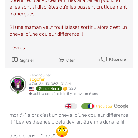
couverte. J'ai vu des femmes allaiter en public et
elles sont si discrètes qu'elles passent pratiquement
inaperçues.
Si une maman veut tout laisser sortir... alors c'est un
cheval d'une couleur différente !!
Lèvres
Répondre
Signaler
Citer
Répondu par
acgofer
à Jan 26, 10, 08:31:01 AM
1220
Super Hero
actif la dernière fois il y a environ 6 ans
traduit par
mdr @ " alors c'est un cheval d'une couleur différente
!! " Lèvres..heehee... cela devrait être mis dans le fil
des dictons... *rires*