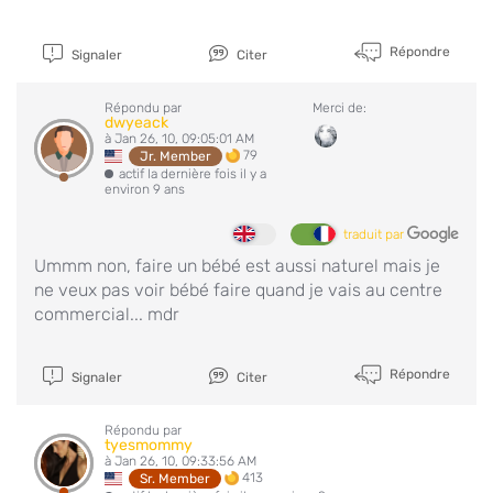
Répondre
Signaler
Citer
Répondu par
Merci de:
dwyeack
à Jan 26, 10, 09:05:01 AM
79
Jr. Member
actif la dernière fois il y a
environ 9 ans
traduit par
Ummm non, faire un bébé est aussi naturel mais je
ne veux pas voir bébé faire quand je vais au centre
commercial... mdr
Répondre
Signaler
Citer
Répondu par
tyesmommy
à Jan 26, 10, 09:33:56 AM
413
Sr. Member