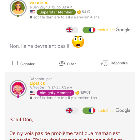
wnanhee
à Jan 26, 10, 12:36:08 AM
5413
Superstar Member
actif la dernière fois il y a environ 4 ans
traduit par
Non, ils ne devraient pas !!!
Répondre
Signaler
Citer
Répondu par
Lipstick
à Jan 26, 10, 12:44:30 AM
13901
Almighty Member
actif la dernière fois il y a environ 1 an
traduit par
Salut Doc,
Je n'y vois pas de problème tant que maman est