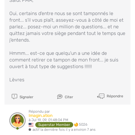
Salut PMM,
Oui, certains d'entre nous se sont tamponnés le
front... s'il vous plaît, asseyez-vous à côté de moi et
parlez... posez-moi un million de questions... et ne
quittez jamais votre siège pendant tout le temps que
j'entends.
Hmmm... est-ce que quelqu'un a une idée de
comment retirer ce tampon de mon front... je suis
ouvert à tout type de suggestions !!!!!!
Lèvres
Répondre
Signaler
Citer
Répondu par
Imagin.ation
à Jul 19, 09, 01:48:04 PM
5026
Superstar Member
actif la dernière fois il y a environ 7 ans