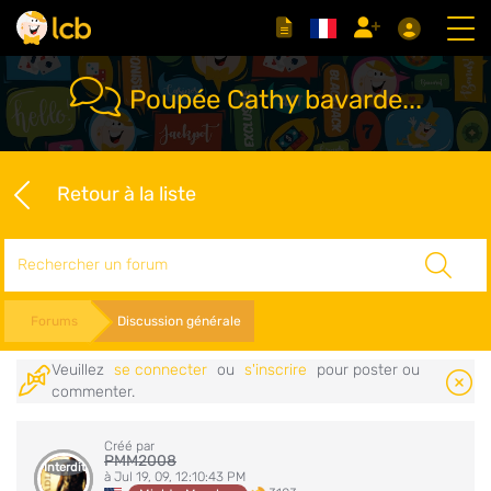
Poupée Cathy bavarde...
Retour à la liste
Rechercher
Forums
Discussion générale
Veuillez
se connecter
ou
s'inscrire
pour poster ou
commenter.
Créé par
PMM2008
Interdit
à Jul 19, 09, 12:10:43 PM