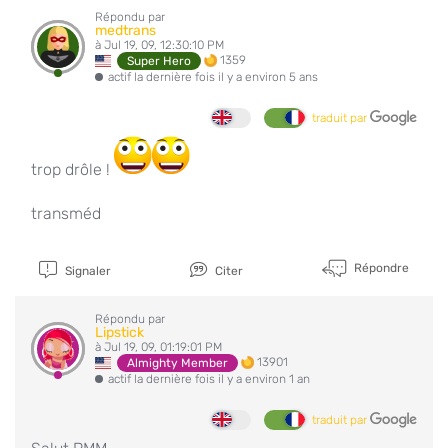
Répondu par
medtrans
à Jul 19, 09, 12:30:10 PM
1359
Super Hero
actif la dernière fois il y a environ 5 ans
traduit par
trop drôle !
transméd
Répondre
Signaler
Citer
Répondu par
Lipstick
à Jul 19, 09, 01:19:01 PM
13901
Almighty Member
actif la dernière fois il y a environ 1 an
traduit par