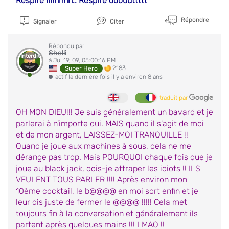
Respire iiiinnnn.. Respire ooouuttttt
Répondre
Signaler
Citer
Répondu par
Shelli
Interdit
à Jul 19, 09, 05:00:16 PM
2183
Super Hero
actif la dernière fois il y a environ 8 ans
traduit par
OH MON DIEU!!! Je suis généralement un bavard et je
parlerai à n’importe qui. MAIS quand il s'agit de moi
et de mon argent, LAISSEZ-MOI TRANQUILLE !!
Quand je joue aux machines à sous, cela ne me
dérange pas trop. Mais POURQUOI chaque fois que je
joue au black jack, dois-je attraper les idiots !! ILS
VEULENT TOUS PARLER !!!! Après environ mon
10ème cocktail, le b@@@@ en moi sort enfin et je
leur dis juste de fermer le @@@@ !!!!! Cela met
toujours fin à la conversation et généralement ils
partent après quelques mains !!! LMAO !!