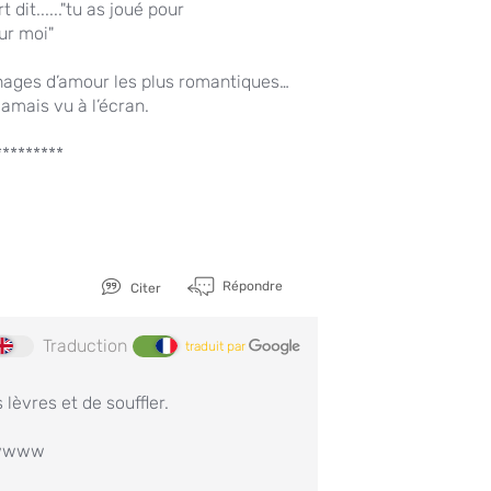
 dit......"tu as joué pour
our moi"
gnages d’amour les plus romantiques…
jamais vu à l’écran.
*********
Répondre
Citer
Traduction
traduit par
lèvres et de souffler.
ewwww