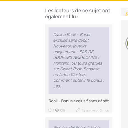
Les lecteurs de ce sujet ont
également lu :
Casino Rooli - Bonus
exclusif sans dépôt
Nouveaux joueurs
uniquement - PAS DE
JOUEURS AMÉRICAINS !
Montant : 50 tours gratuits
sur Sweet Rush Bonanza
ou Aztec Clusters
Comment obtenir le bonus :
Les...
Rooli - Bonus exclusif sans dépôt
1
920
il y a environ 2 mois
Avis sur BetScore Casino