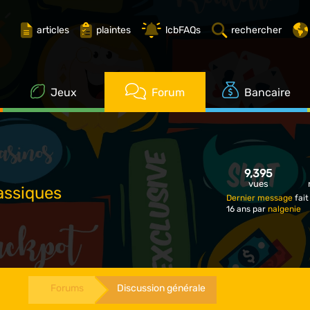
articles
plaintes
lcbFAQs
rechercher
Jeux
Forum
Bancaire
9,395
vues
assiques
Dernier message
fait
16 ans par
nalgenie
Forums
Discussion générale