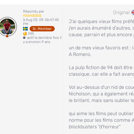
Répondu par
Original
mondobiz
à Aug 03, 09, 06:47:45
J'ai quelques vieux films préf
PM
j'en aurais énuméré d'autres
Sr. Member
345
cause, parrain et plus encore 
actif la dernière fois il
y a environ 9 ans
un de mes vieux favoris est : 
A Romero.
La pulp fiction de 94 doit ê
classique, car elle a fait avan
Vol au-dessus d'un nid de cou
Nicholson, qui a également ré
le brillant, mais sans oublier 
qui aime les films peut oublier
norme pour les films comme 
blockbusters "d'horreur"