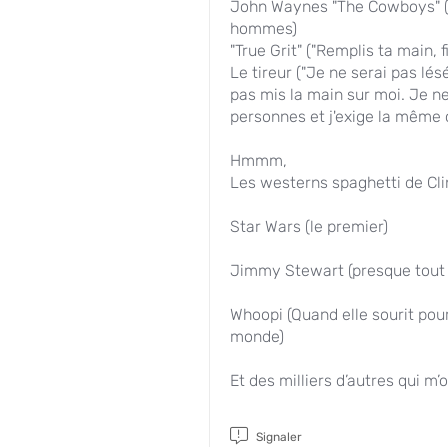
John Waynes "The Cowboys" (
hommes)
"True Grit" ("Remplis ta main, f
Le tireur ("Je ne serai pas lésé
pas mis la main sur moi. Je ne
personnes et j'exige la même c
Hmmm,
Les westerns spaghetti de Cl
Star Wars (le premier)
Jimmy Stewart (presque tout d
Whoopi (Quand elle sourit pour 
monde)
Et des milliers d’autres qui m
Signaler