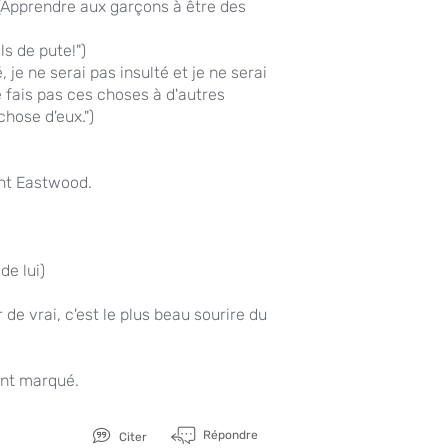
Apprendre aux garçons à être des
ils de pute!")
, je ne serai pas insulté et je ne serai
 fais pas ces choses à d'autres
hose d'eux.")
int Eastwood.
e lui)
de vrai, c'est le plus beau sourire du
’ont marqué.
Répondre
Citer