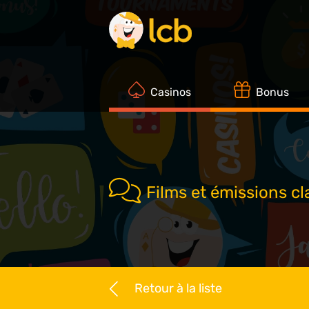
Casinos
Bonus
Films et émissions cl
Retour à la liste