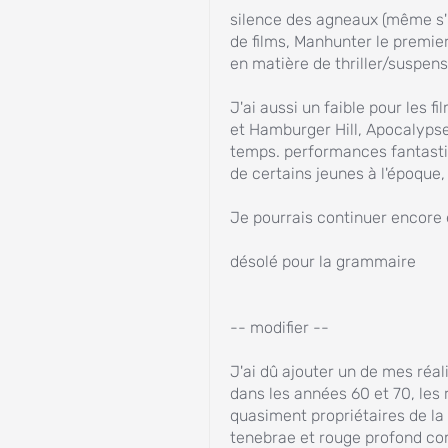
silence des agneaux (même s'i
de films, Manhunter le premie
en matière de thriller/suspen
J'ai aussi un faible pour les 
et Hamburger Hill, Apocalyps
temps. performances fantasti
de certains jeunes à l'époque
Je pourrais continuer encore
désolé pour la grammaire
-- modifier --
J'ai dû ajouter un de mes réal
dans les années 60 et 70, les r
quasiment propriétaires de la
tenebrae et rouge profond co