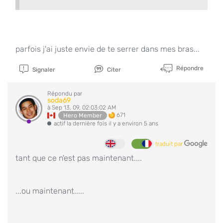
parfois j'ai juste envie de te serrer dans mes bras...
Répondre
Signaler
Citer
Répondu par
soda69
à Sep 13, 09, 02:03:02 AM
671
Hero Member
actif la dernière fois il y a environ 5 ans
traduit par
tant que ce n'est pas maintenant....
...ou maintenant.....