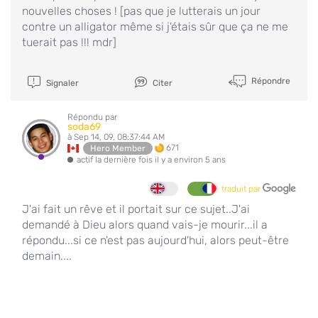
nouvelles choses ! [pas que je lutterais un jour
contre un alligator même si j'étais sûr que ça ne me
tuerait pas !!! mdr]
Répondre
Signaler
Citer
Répondu par
soda69
à Sep 14, 09, 08:37:44 AM
671
Hero Member
actif la dernière fois il y a environ 5 ans
traduit par
J'ai fait un rêve et il portait sur ce sujet..J'ai
demandé à Dieu alors quand vais-je mourir...il a
répondu...si ce n'est pas aujourd'hui, alors peut-être
demain....