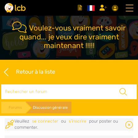
Voulez-vous vraiment savoir
quand... je veux dire vraiment
maintenant !!!!!
Retour à la liste
Rechercher
Forums
Discussion générale
Veuillez
se connecter
ou
s'inscrire
pour poster ou
commenter.