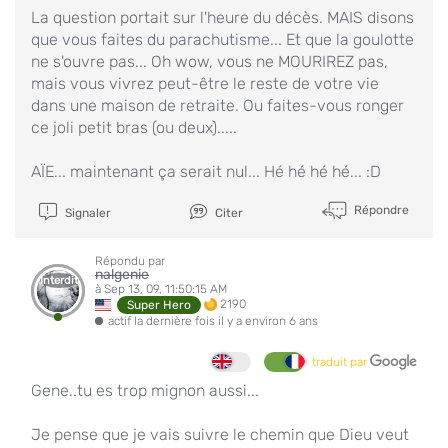
La question portait sur l'heure du décès. MAIS disons
que vous faites du parachutisme... Et que la goulotte
ne s'ouvre pas... Oh wow, vous ne MOURIREZ pas,
mais vous vivrez peut-être le reste de votre vie
dans une maison de retraite. Ou faites-vous ronger
ce joli petit bras (ou deux).....
AÏE... maintenant ça serait nul... Hé hé hé hé... :D
Répondre
Signaler
Citer
Répondu par
nalgenie
Interdit
à Sep 13, 09, 11:50:15 AM
2190
Super Hero
actif la dernière fois il y a environ 6 ans
traduit par
Gene..tu es trop mignon aussi...
Je pense que je vais suivre le chemin que Dieu veut