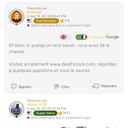
Répondu par
bradwill
à Sep 15, 09, 08:55:41 PM
216
Full Member
actif la dernière fois il y a environ 9 ans
traduit par
Eh bien, si
quelqu'un
veut savoir, vous avez de la
chance.
Visitez simplement www.deathclock.com, répondez
à quelques questions et vous le saurez.
Répondre
Signaler
Citer
Répondu par
drpsyce38
à Sep 15, 09, 09:10:46 PM
1493
Super Hero
actif la dernière fois il y a environ 6 ans