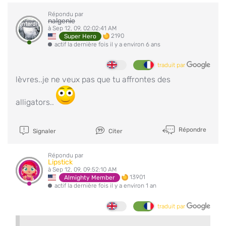
Répondu par
nalgenie
Interdit
à Sep 12, 09, 02:02:41 AM
2190
Super Hero
actif la dernière fois il y a environ 6 ans
traduit par
lèvres..je ne veux pas que tu affrontes des
alligators..
Répondre
Signaler
Citer
Répondu par
Lipstick
à Sep 12, 09, 09:52:10 AM
13901
Almighty Member
actif la dernière fois il y a environ 1 an
traduit par