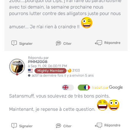
2050....pourquoi oui Lips, j'irai faire du parachutisme
avec toi demain, la semaine prochaine nous
pourrons lutter contre des alligators juste pour nous
amuser... Je n'ai rien à craindre !!
Répondre
Signaler
Citer
Répondu par
PMM2008
Interdit
à Sep 11, 09, 06:00:11 PM
3103
Mighty Member
actif la dernière fois il y a environ 5 ans
traduit par
Satansmuff, vous soulevez de très bons points.
Maintenant, je repense à cette question.
Répondre
Signaler
Citer