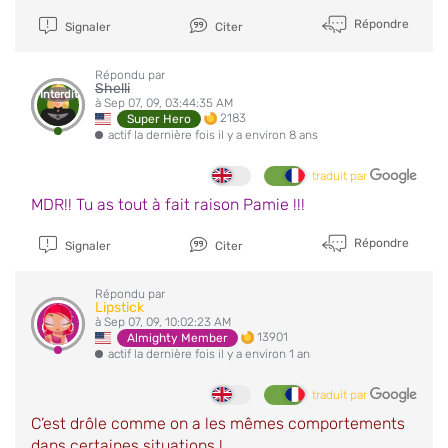
Répondre
Signaler
Citer
Répondu par
Shelli
Interdit
à Sep 07, 09, 03:44:35 AM
2183
Super Hero
actif la dernière fois il y a environ 8 ans
traduit par
MDR!! Tu as tout à fait raison Pamie !!!
Répondre
Signaler
Citer
Répondu par
Lipstick
à Sep 07, 09, 10:02:23 AM
13901
Almighty Member
actif la dernière fois il y a environ 1 an
traduit par
C’est drôle comme on a les mêmes comportements
dans certaines situations !