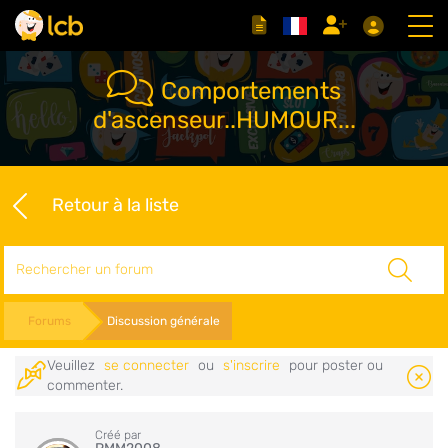
Comportements
d'ascenseur..HUMOUR...
Retour à la liste
Rechercher
Forums
Discussion générale
Veuillez
se connecter
ou
s'inscrire
pour poster ou
commenter.
Créé par