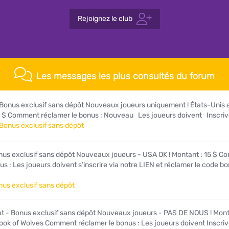
Rejoignez le club
Les messages les plus consultés du forum
Bonus exclusif sans dépôt Nouveaux joueurs uniquement ! États-Unis 
0 $ Comment réclamer le bonus : Nouveau Les joueurs doivent Inscrive
Bonus exclusif sans dépôt
nus exclusif sans dépôt Nouveaux joueurs - USA OK ! Montant : 15 $ 
us : Les joueurs doivent s’inscrire via notre LIEN et réclamer le code bo
nus exclusif sans dépôt
t - Bonus exclusif sans dépôt Nouveaux joueurs - PAS DE NOUS ! Monta
Book of Wolves Comment réclamer le bonus : Les joueurs doivent Inscri