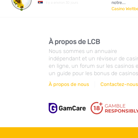
notre...
il y a environ 30 jours
Casino Weltbe
À propos de LCB
Nous sommes un annuaire
indépendant et un réviseur de casi
en ligne, un forum sur les casinos 
un guide pour les bonus de casinos
À propos de nous
Contactez-nou