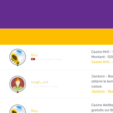
Casino MrO - 
Bixy
Montant : 12
il y a environ 2 mois
Casino MrO - 
Jackoro - Bo
obtenir le bon
tough_nut
caisse.
il y a environ 2 mois
Jackoro - Bo
Casino Weltbe
gratuits sur 
Bixy