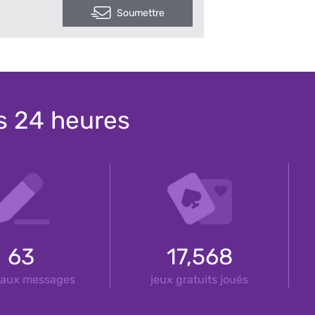
Soumettre
es 24 heures
63
17,568
aux messages
jeux gratuits joués