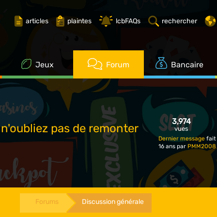
articles
plaintes
lcbFAQs
rechercher
Jeux
Forum
Bancaire
3,974
n'oubliez pas de remonter
vues
Dernier message
fait
16 ans par
PMM2008
Forums
Discussion générale