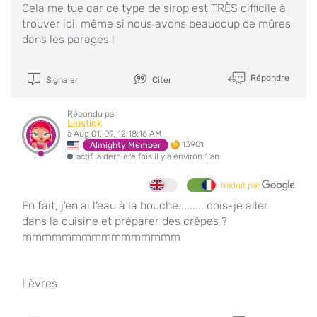
Cela me tue car ce type de sirop est TRÈS difficile à
trouver ici, même si nous avons beaucoup de mûres
dans les parages !
Répondre
Signaler
Citer
Répondu par
Lipstick
à Aug 01, 09, 12:18:16 AM
13901
Almighty Member
actif la dernière fois il y a environ 1 an
traduit par
En fait, j'en ai l'eau à la bouche......... dois-je aller
dans la cuisine et préparer des crêpes ?
mmmmmmmmmmmmmmmm
Lèvres