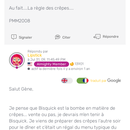
Au fait....La règle des crêpes....
PMM2008
Répondre
Signaler
Citer
Répondu par
Lipstick
à Jul 31, 09, 11:45:49 PM
13901
Almighty Member
actif la dernière fois il y a environ 1 an
traduit par
Salut Gène,
Je pense que Bisquick est la bombe en matière de
crêpes... vente ou pas, je devrais m'en tenir à
Bisquick. Je viens de préparer des crêpes l'autre soir
pour le dîner et c'était un régal du menu typique du