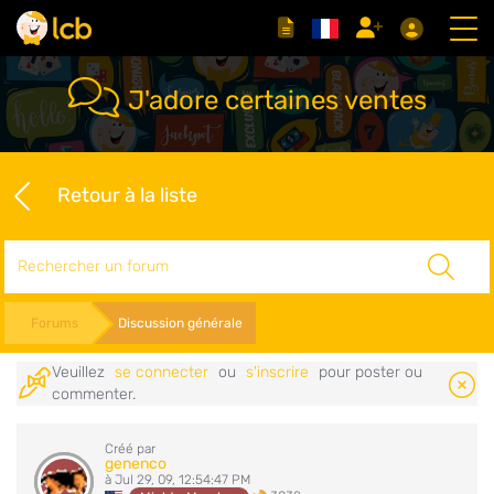
J'adore certaines ventes
Retour à la liste
Rechercher
Forums
Discussion générale
Veuillez
se connecter
ou
s'inscrire
pour poster ou
commenter.
Créé par
genenco
à Jul 29, 09, 12:54:47 PM