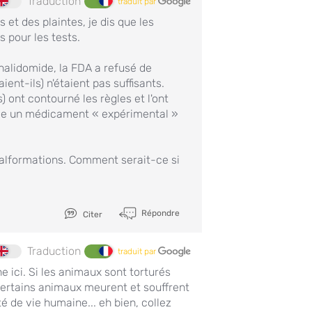
Traduction
traduit par
et des plaintes, je dis que les
s pour les tests.
halidomide, la FDA a refusé de
aient-ils) n'étaient pas suffisants.
s) ont contourné les règles et l'ont
e un médicament « expérimental »
alformations. Comment serait-ce si
Répondre
Citer
Traduction
traduit par
 ici. Si les animaux sont torturés
certains animaux meurent et souffrent
té de vie humaine... eh bien, collez