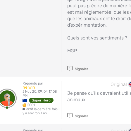
peut pas prédire de manière fia
est mal réglementée, que les
que les animaux ont le droit de
d'expérimentation.
Quels sont vos sentiments ?
MGP
Signaler
Répondu par
Original
helwin
à Nov 20, 09, 04:17:08
Je pense qu'ils devraient util
PM
animaux
Super Hero
2001
actif la dernière fois il
y a environ 1 an
Signaler
Répondu par