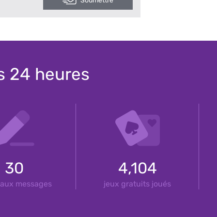
Soumettre
es 24 heures
30
4,104
aux messages
jeux gratuits joués