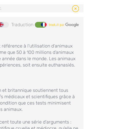
.
Traduction
traduit par
 référence à l'utilisation d'animaux
ime que 50 à 100 millions d’animaux
ue année dans le monde. Les animaux
périences, soit ensuite euthanasiés.
et britannique soutiennent tous
fs médicaux et scientifiques grâce à
condition que ces tests minimisent
des animaux.
ent toute une série d'arguments :
ntifique cruelle et médiocre, qu'elle ne