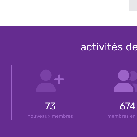
activités d
73
674
nouveaux membres
membres en 