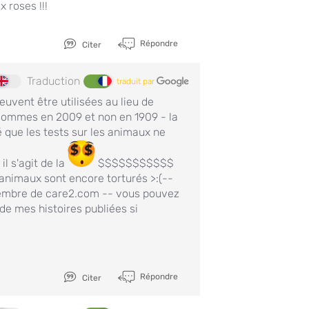
x roses !!!
Répondre
Citer
Traduction
traduit par
peuvent être utilisées au lieu de
s sommes en 2009 et non en 1909 - la
 que les tests sur les animaux ne
l s'agit de la
$$$$$$$$$$$
s animaux sont encore torturés >:(--
membre de care2.com -- vous pouvez
 de mes histoires publiées si
Répondre
Citer