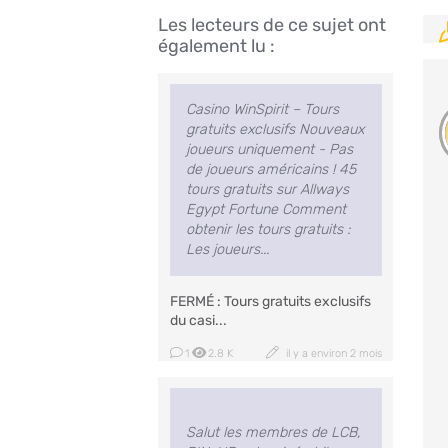
Les lecteurs de ce sujet ont
également lu :
Casino WinSpirit – Tours
gratuits exclusifs Nouveaux
joueurs uniquement - Pas
de joueurs américains ! 45
tours gratuits sur Allways
Egypt Fortune Comment
obtenir les tours gratuits :
Les joueurs...
FERMÉ : Tours gratuits exclusifs
du casi...
1
2.8 K
il y a environ 2 mois
Salut les membres de LCB,