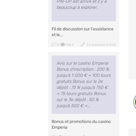
PIN-UP est arrivé et il y a
beaucoup à explorer.
Fil de discussion sur l'assistance
et le...
14
1.56 K
il y a environ 2 mois
Avis sur le casino Emperia
Bonus d'inscription : 200 %
jusqu'à 1 000 € + 100 tours
gratuits Bonus sur le 2e
dépôt : 75 % jusqu’à 750 €
+ 75 tours gratuits Bonus
sur le 3e dépôt : 50 %
jusqu’à 500 € +...
Bonus et promotions du casino
Emperia