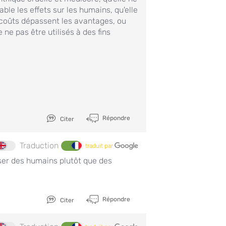
ble les effets sur les humains, qu'elle
 coûts dépassent les avantages, ou
 ne pas être utilisés à des fins
Répondre
Citer
Traduction
traduit par
iser des humains plutôt que des
Répondre
Citer