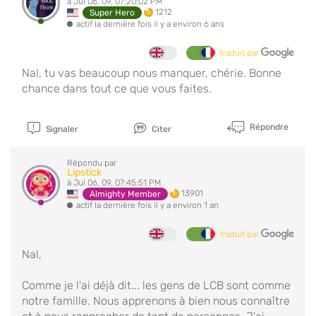
à Jul 06, 09, 07:20:02 PM
1212
Super Hero
actif la dernière fois il y a environ 6 ans
traduit par
Nal, tu vas beaucoup nous manquer, chérie. Bonne
chance dans tout ce que vous faites.
Répondre
Signaler
Citer
Répondu par
Lipstick
à Jul 06, 09, 07:45:51 PM
13901
Almighty Member
actif la dernière fois il y a environ 1 an
traduit par
Nal,
Comme je l'ai déjà dit... les gens de LCB sont comme
notre famille. Nous apprenons à bien nous connaître