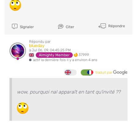
Répondre
Signaler
Citer
Répondu par
blueday
à Jul 06, 09, 04:45:25 PM
37999
Almighty Member
actif la dernière fois il y a environ 4 ans
traduit par
wow, pourquoi nal apparaît en tant qu'invité ??