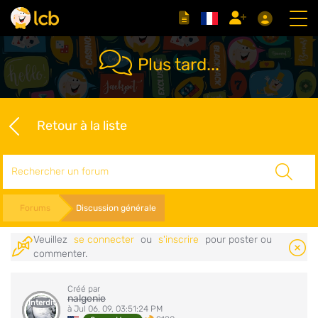
Plus tard...
Retour à la liste
Rechercher
Forums
Discussion générale
Veuillez
se connecter
ou
s'inscrire
pour poster ou
commenter.
Créé par
nalgenie
Interdit
à Jul 06, 09, 03:51:24 PM