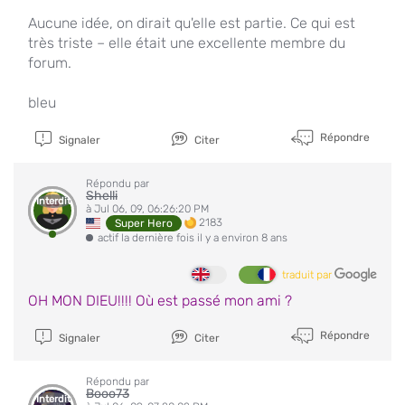
Aucune idée, on dirait qu'elle est partie. Ce qui est
très triste – elle était une excellente membre du
forum.
bleu
Répondre
Signaler
Citer
Répondu par
Shelli
Interdit
à Jul 06, 09, 06:26:20 PM
2183
Super Hero
actif la dernière fois il y a environ 8 ans
traduit par
OH MON DIEU!!!! Où est passé mon ami ?
Répondre
Signaler
Citer
Répondu par
Booo73
Interdit