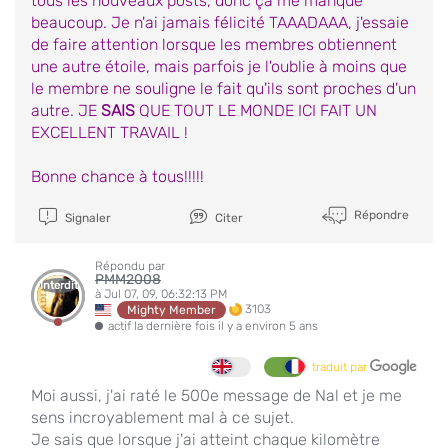
tous les nouveaux posts, donc ça me manque
beaucoup. Je n'ai jamais félicité TAAADAAA, j'essaie
de faire attention lorsque les membres obtiennent
une autre étoile, mais parfois je l'oublie à moins que
le membre ne souligne le fait qu'ils sont proches d'un
autre. JE
SAIS
QUE TOUT LE MONDE ICI FAIT UN
EXCELLENT TRAVAIL !
Bonne chance à tous!!!!!
Répondre
Signaler
Citer
Répondu par
PMM2008
Interdit
à Jul 07, 09, 06:32:13 PM
3103
Mighty Member
actif la dernière fois il y a environ 5 ans
traduit par
Moi aussi, j'ai raté le 500e message de Nal et je me
sens incroyablement mal à ce sujet.
Je sais que lorsque j'ai atteint chaque kilomètre