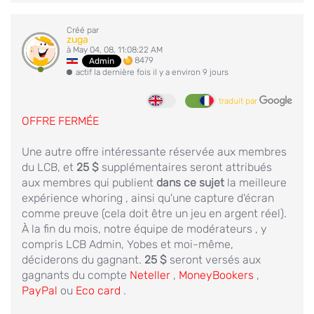
Créé par
zuga
à May 04, 08, 11:08:22 AM
8479
Admin
actif la dernière fois il y a environ 9 jours
traduit par
OFFRE FERMÉE
Une autre offre intéressante réservée aux membres
du LCB, et
25 $
supplémentaires seront attribués
aux membres qui publient
dans ce sujet
la meilleure
expérience
whoring
, ainsi qu'une capture d'écran
comme preuve (cela doit être un jeu en argent réel).
À la fin du mois, notre équipe de modérateurs , y
compris LCB Admin, Yobes et moi-même,
déciderons du gagnant.
25 $
seront versés aux
gagnants du compte
Neteller
,
MoneyBookers
,
PayPal
ou
Eco card
.