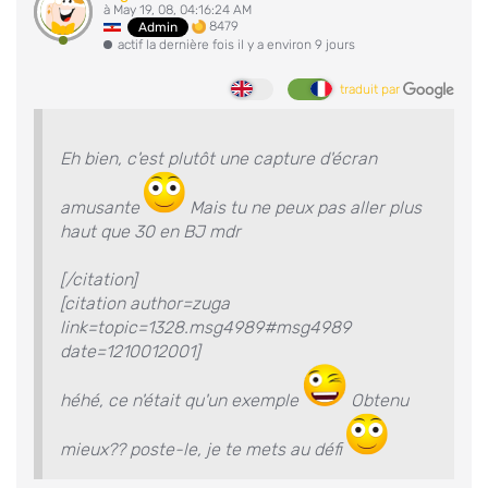
à May 19, 08, 04:16:24 AM
8479
Admin
actif la dernière fois il y a environ 9 jours
traduit par
Eh bien, c'est plutôt une capture d'écran
amusante
Mais tu ne peux pas aller plus
haut que 30 en BJ mdr
[/citation]
[citation author=zuga
link=topic=1328.msg4989#msg4989
date=1210012001]
héhé, ce n'était qu'un exemple
Obtenu
mieux?? poste-le, je te mets au défi