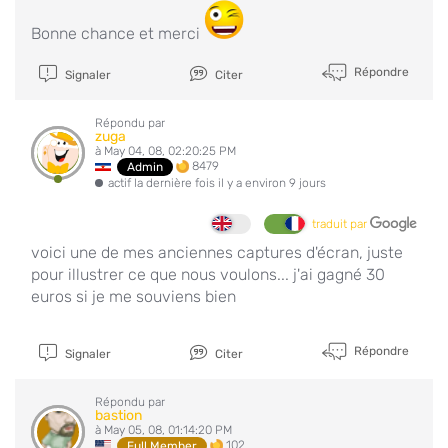
Bonne chance et merci
Répondre
Signaler
Citer
Répondu par
zuga
à May 04, 08, 02:20:25 PM
8479
Admin
actif la dernière fois il y a environ 9 jours
traduit par
voici une de mes anciennes captures d'écran, juste
pour illustrer ce que nous voulons... j'ai gagné 30
euros si je me souviens bien
Répondre
Signaler
Citer
Répondu par
bastion
à May 05, 08, 01:14:20 PM
102
Full Member