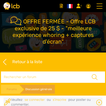
OFFRE FERMÉE - Offre LCB
exclusive de 25 $ - "meilleure
expérience whoring + captures
d'écran"
Retour à la liste
Rechercher
Forums
Discussion générale
Veuillez
se connecter
ou
s'inscrire
pour poster ou
commenter.