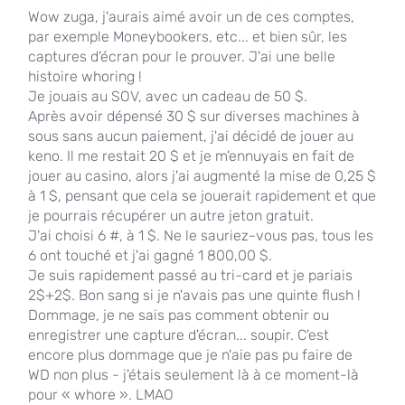
Wow zuga, j'aurais aimé avoir un de ces comptes,
par exemple Moneybookers, etc... et bien sûr, les
captures d'écran pour le prouver. J'ai une belle
histoire
whoring
!
Je jouais au SOV, avec un cadeau de 50 $.
Après avoir dépensé 30 $ sur diverses machines à
sous sans aucun paiement, j'ai décidé de jouer au
keno. Il me restait 20 $ et je m'ennuyais en fait de
jouer au casino, alors j'ai augmenté la mise de 0,25 $
à 1 $, pensant que cela se jouerait rapidement et que
je pourrais récupérer un autre jeton gratuit.
J'ai choisi 6 #, à 1 $. Ne le sauriez-vous pas, tous les
6 ont touché et j'ai gagné 1 800,00 $.
Je suis rapidement passé au tri-card et je pariais
2$+2$. Bon sang si je n'avais pas une quinte flush !
Dommage, je ne sais pas comment obtenir ou
enregistrer une capture d'écran... soupir. C'est
encore plus dommage que je n'aie pas pu faire de
WD non plus - j'étais seulement là à ce moment-là
pour «
whore
». LMAO