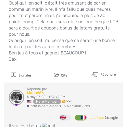
Quoi qu'il en soit, c'était très amusant de parier
comme un marin ivre. Il m'a fallu quelques heures
pour tout perdre, mais j'ai accumulé plus de 30
points comp. Cela nous sera utile un jour lorsque LCB
sera à court de coupons bonus de jetons gratuits
pour nous.
Quoi qu'il en soit, j'ai pensé que ce serait une bonne
lecture pour les autres membres.
Bon jeu à tous et gagnez BEAUCOUP !
Jax
Répondre
Signaler
Citer
Répondu par
Mago666
à May 27, 08, 11:32:42 PM
996
Hero Member
actif la dernière fois il y a environ 7 ans
traduit par
Il y a les photos