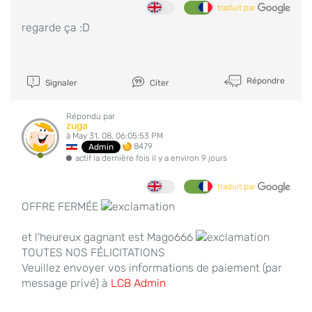
traduit par
regarde ça :D
Répondre
Signaler
Citer
Répondu par
zuga
à May 31, 08, 06:05:53 PM
8479
Admin
actif la dernière fois il y a environ 9 jours
traduit par
OFFRE FERMÉE
et l'heureux gagnant est Mago666
TOUTES NOS FÉLICITATIONS
Veuillez envoyer vos informations de paiement (par
message privé) à
LCB Admin