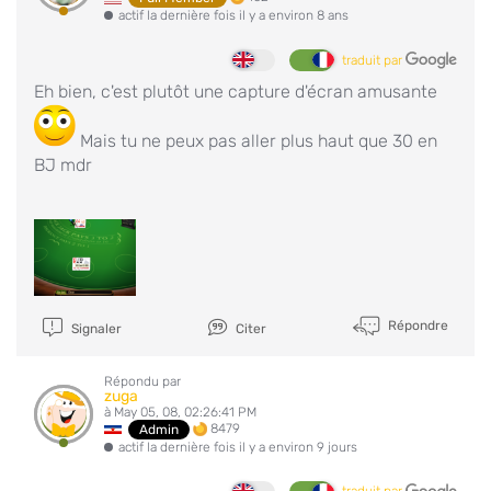
actif la dernière fois il y a environ 8 ans
traduit par
Eh bien, c'est plutôt une capture d'écran amusante
Mais tu ne peux pas aller plus haut que 30 en
BJ mdr
Répondre
Signaler
Citer
Répondu par
zuga
à May 05, 08, 02:26:41 PM
8479
Admin
actif la dernière fois il y a environ 9 jours