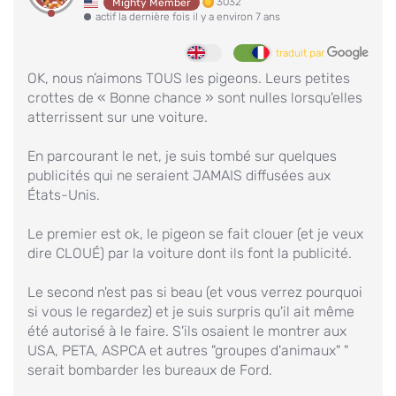
3032
Mighty Member
actif la dernière fois il y a environ 7 ans
traduit par
OK, nous n’aimons TOUS les pigeons. Leurs petites
crottes de « Bonne chance » sont nulles lorsqu'elles
atterrissent sur une voiture.
En parcourant le net, je suis tombé sur quelques
publicités qui ne seraient JAMAIS diffusées aux
États-Unis.
Le premier est ok, le pigeon se fait clouer (et je veux
dire CLOUÉ) par la voiture dont ils font la publicité.
Le second n'est pas si beau (et vous verrez pourquoi
si vous le regardez) et je suis surpris qu'il ait même
été autorisé à le faire. S'ils osaient le montrer aux
USA, PETA, ASPCA et autres "groupes d'animaux" "
serait bombarder les bureaux de Ford.