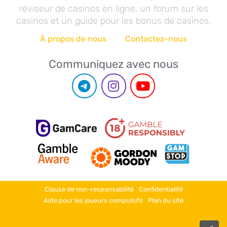
réviseur de casinos en ligne, un forum sur les
casinos et un guide pour les bonus de casinos.
À propos de nous
Contactez-nous
Communiquez avec nous
Clause de non-responsabilité
Confidentialité
Aide pour les joueurs compulsifs
Plan du site