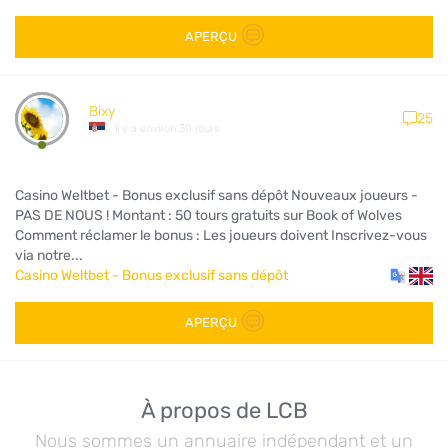
APERÇU
Bixy
25
il y a environ 30 jours
Casino Weltbet - Bonus exclusif sans dépôt Nouveaux joueurs -
PAS DE NOUS ! Montant : 50 tours gratuits sur Book of Wolves
Comment réclamer le bonus : Les joueurs doivent Inscrivez-vous
via notre...
Casino Weltbet - Bonus exclusif sans dépôt
APERÇU
À propos de LCB
Nous sommes un annuaire indépendant et un