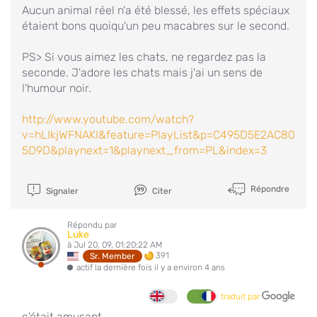
Aucun animal réel n'a été blessé, les effets spéciaux
étaient bons quoiqu'un peu macabres sur le second.
PS> Si vous aimez les chats, ne regardez pas la
seconde. J'adore les chats mais j'ai un sens de
l'humour noir.
http://www.youtube.com/watch?
v=hLIkjWFNAKI&feature=PlayList&p=C495D5E2AC80
5D9D&playnext=1&playnext_from=PL&index=3
Répondre
Signaler
Citer
Répondu par
Luke
à Jul 20, 09, 01:20:22 AM
391
Sr. Member
actif la dernière fois il y a environ 4 ans
traduit par
c'était amusant.