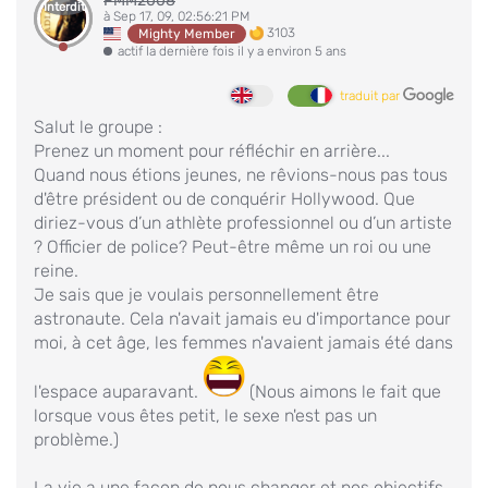
PMM2008
Interdit
à Sep 17, 09, 02:56:21 PM
3103
Mighty Member
actif la dernière fois il y a environ 5 ans
traduit par
Salut le groupe :
Prenez un moment pour réfléchir en arrière...
Quand nous étions jeunes, ne rêvions-nous pas tous
d'être président ou de conquérir Hollywood. Que
diriez-vous d’un athlète professionnel ou d’un artiste
? Officier de police? Peut-être même un roi ou une
reine.
Je sais que je voulais personnellement être
astronaute. Cela n'avait jamais eu d'importance pour
moi, à cet âge, les femmes n'avaient jamais été dans
l'espace auparavant.
(Nous aimons le fait que
lorsque vous êtes petit, le sexe n'est pas un
problème.)
La vie a une façon de nous changer et nos objectifs