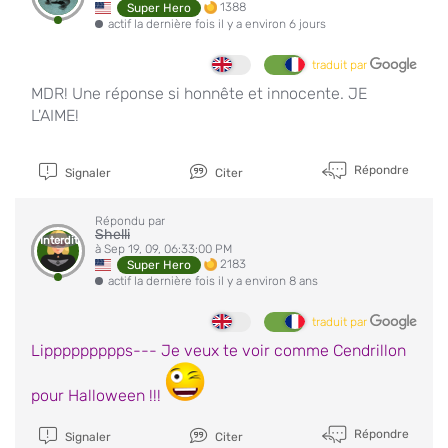
1388
Super Hero
actif la dernière fois il y a environ 6 jours
traduit par
MDR! Une réponse si honnête et innocente. JE
L'AIME!
Répondre
Signaler
Citer
Répondu par
Shelli
Interdit
à Sep 19, 09, 06:33:00 PM
2183
Super Hero
actif la dernière fois il y a environ 8 ans
traduit par
Lippppppppps--- Je veux te voir comme Cendrillon
pour Halloween !!!
Répondre
Signaler
Citer