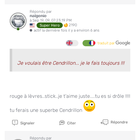
Répondu par
nalgenie
Interdit
à Sep 19, 09, 07:23:19 PM
2190
Super Hero
actif la dernière fois il y a environ 6 ans
traduit par
Je voulais être Cendrillon... je le fais toujours !!!
rouge à lèvres..stick..je t'aime juste....tu es si drôle !!!!
tu ferais une superbe Cendrillon
Répondre
Signaler
Citer
Répondu par