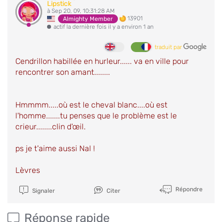
Lipstick
à Sep 20, 09, 10:31:28 AM
13901
Almighty Member
actif la dernière fois il y a environ 1 an
traduit par
Cendrillon habillée en hurleur...... va en ville pour
rencontrer son amant........
Hmmmm.....où est le cheval blanc....où est
l'homme.......tu penses que le problème est le
crieur........clin d'œil.
ps je t'aime aussi Nal !
Lèvres
Répondre
Signaler
Citer
Réponse rapide