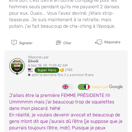
être bon, c'est d'être en bonne compagnie pour les
hommes seuls pendant qu'ils me payaient 2 danses
pour eux. Ouais... Vous l'avez deviné, j'étais strip-
teaseuse. Je suis maintenant à la retraite, mais
putain, j'ai fait beaucoup de cha-ching à l'époque.
Répondre
Signaler
Citer
Répondu par
Shelli
Interdit
à Sep 18, 09, 11:09:42 AM
2183
Super Hero
actif la dernière fois il y a environ 8 ans
traduit par
J'allais être la première FEMME PRÉSIDENTE !!!!
Ummmmm mais j'ai beaucoup trop de squelettes
dans mon placard. héhé
En réalité, je voulais devenir avocat et beaucoup de
gens m'ont dit que j'aurais dû l'être (je suppose que je
pourrais toujours l'être, mdr). Puisque je peux