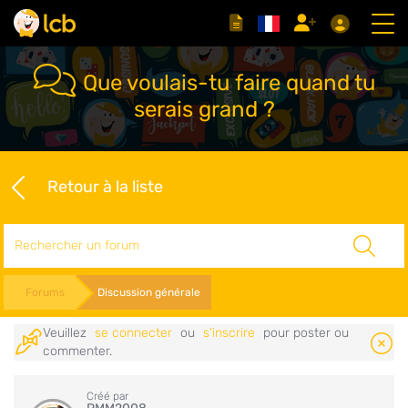
Que voulais-tu faire quand tu
serais grand ?
Retour à la liste
Rechercher
Forums
Discussion générale
Veuillez
se connecter
ou
s'inscrire
pour poster ou
commenter.
Créé par