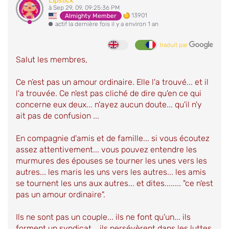
Lipstick
à Sep 29, 09, 09:25:36 PM
13901
Almighty Member
actif la dernière fois il y a environ 1 an
traduit par
Salut les membres,
Ce n’est pas un amour ordinaire. Elle l'a trouvé... et il
l'a trouvée. Ce n'est pas cliché de dire qu'en ce qui
concerne eux deux... n'ayez aucun doute... qu'il n'y
ait pas de confusion
...
En compagnie d'amis et de famille... si vous écoutez
assez attentivement... vous pouvez entendre les
murmures des épouses se tourner les unes vers les
autres... les maris les uns vers les autres... les amis
se tournent les uns aux autres... et dites........ "ce n'est
pas un amour ordinaire".
Ils ne sont pas un couple... ils ne font qu'un... ils
forment un syndicat... ils persévèrent dans les luttes