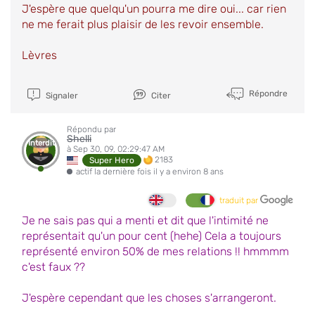
J'espère que quelqu'un pourra me dire oui... car rien
ne me ferait plus plaisir de les revoir ensemble.
Lèvres
Répondre
Signaler
Citer
Répondu par
Shelli
Interdit
à Sep 30, 09, 02:29:47 AM
2183
Super Hero
actif la dernière fois il y a environ 8 ans
traduit par
Je ne sais pas qui a menti et dit que l'intimité ne
représentait qu'un pour cent (hehe) Cela a toujours
représenté environ 50% de mes relations !! hmmmm
c'est faux ??
J'espère cependant que les choses s'arrangeront.