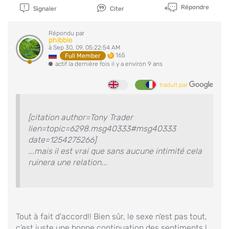
Répondre
Signaler
Citer
Répondu par
phibbie
à Sep 30, 09, 05:22:54 AM
165
Full Member
actif la dernière fois il y a environ 9 ans
traduit par
[citation author=Tony Trader
lien=topic=6298.msg40333#msg40333
date=1254275266]
...mais il est vrai que sans aucune intimité cela
ruinera une relation...
Tout à fait d'accord!! Bien sûr, le sexe n'est pas tout,
c'est juste une bonne continuation des sentiments !