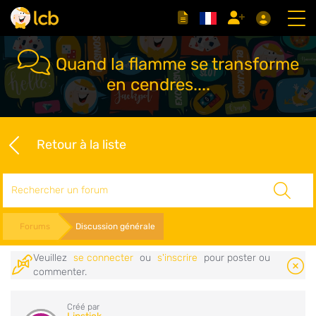
Quand la flamme se transforme
en cendres....
Retour à la liste
Rechercher
Forums
Discussion générale
Veuillez
se connecter
ou
s'inscrire
pour poster ou
commenter.
Créé par