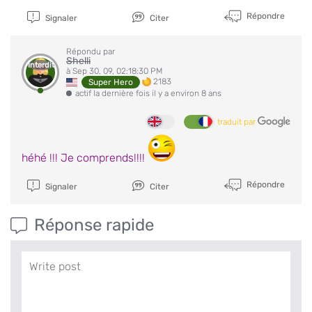
Répondre
Signaler
Citer
Répondu par
Shelli
Interdit
à Sep 30, 09, 02:18:30 PM
2183
Super Hero
actif la dernière fois il y a environ 8 ans
traduit par
héhé !!! Je comprends!!!!
Répondre
Signaler
Citer
Réponse rapide