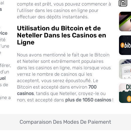
mal
compte est prêt, vous pouvez commencer à
s
l'utiliser dans les casinos en ligne pour
effectuer des dépôts instantanés.
n
Utilisation du Bitcoin et de
vice
Neteller Dans les Casinos en
 été
Ligne
l'une
e
Nous avons mentionné le fait que le Bitcoin
et Neteller sont extrêmement populaires
férer,
dans les casinos en ligne, mais lorsque vous
 d'un
verrez le nombre de casinos qui les
uel
acceptent, vous serez époustouflé. Le
s de
Bitcoin est accepté dans environ
700
casinos
, tandis que Neteller, croyez-le ou
gine a
non, est accepté dans
plus de 1050 casinos
!
Comparaison Des Modes De Paiement