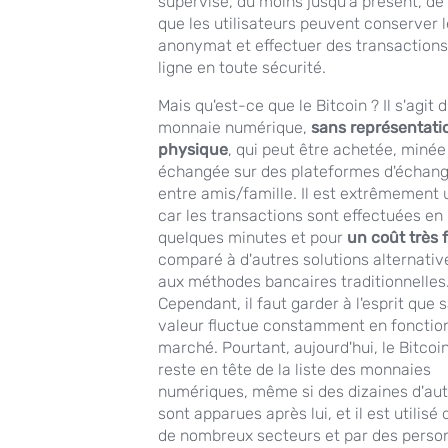
supervise, du moins jusqu'à présent, de
que les utilisateurs peuvent conserver 
anonymat et effectuer des transactions
ligne en toute sécurité.
Mais qu'est-ce que le Bitcoin ? Il s'agit 
monnaie numérique,
sans représentati
physique
, qui peut être achetée, minée
échangée sur des plateformes d'échan
entre amis/famille. Il est extrêmement u
car les transactions sont effectuées en
quelques minutes et pour
un coût très 
comparé à d'autres solutions alternativ
aux méthodes bancaires traditionnelles
Cependant, il faut garder à l'esprit que 
valeur fluctue constamment en fonctio
marché. Pourtant, aujourd'hui, le Bitcoi
reste en tête de la liste des monnaies
numériques, même si des dizaines d'au
sont apparues après lui, et il est utilisé
de nombreux secteurs et par des perso