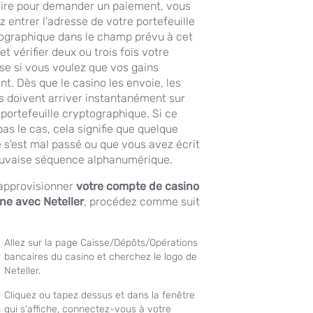
aire pour demander un paiement, vous
z entrer l'adresse de votre portefeuille
ographique dans le champ prévu à cet
 et vérifier deux ou trois fois votre
se si vous voulez que vos gains
nt. Dès que le casino les envoie, les
s doivent arriver instantanément sur
 portefeuille cryptographique. Si ce
pas le cas, cela signifie que quelque
 s'est mal passé ou que vous avez écrit
uvaise séquence alphanumérique.
approvisionner
votre compte de casino
gne avec Neteller
, procédez comme suit
Allez sur la page Caisse/Dépôts/Opérations
bancaires du casino et cherchez le logo de
Neteller.
Cliquez ou tapez dessus et dans la fenêtre
qui s'affiche, connectez-vous à votre