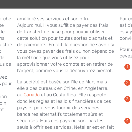
herche
amélioré ses services et son offre.
Par c
se
Aujourd'hui, il vous suffit de payer des frais
est d
 le
de transfert de base pour pouvoir utiliser
essay
ons
cette solution pour toutes sortes d'achats et
convi
ustrie
de paiements. En fait, la question de savoir si
Pour 
t
vous devez payer des frais ou non dépend de
devez
 de
la méthode que vous utilisez pour
sus de
approvisionner votre compte et en retirer de
l'argent, comme vous le découvrirez bientôt.
evez
La société est basée sur l'île de Man, mais
s pour
elle a des bureaux en Chine, en Angleterre,
au
Canada
et au Costa Rica. Elle respecte
sion
donc les règles et les lois financières de ces
coin
pays et peut vous fournir des services
nt
bancaires alternatifs totalement sûrs et
sécurisés. Mais ces pays ne sont pas les
seuls à offrir ses services. Neteller est en fait