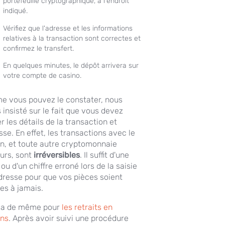
portefeuille cryptographique, à l'endroit
indiqué.
Vérifiez que l'adresse et les informations
relatives à la transaction sont correctes et
confirmez le transfert.
En quelques minutes, le dépôt arrivera sur
votre compte de casino.
 vous pouvez le constater, nous
 insisté sur le fait que vous devez
er les détails de la transaction et
sse. En effet, les transactions avec le
in, et toute autre cryptomonnaie
eurs, sont
irréversibles
. Il suffit d'une
 ou d'un chiffre erroné lors de la saisie
adresse pour que vos pièces soient
es à jamais.
 va de même pour
les retraits en
ins
. Après avoir suivi une procédure