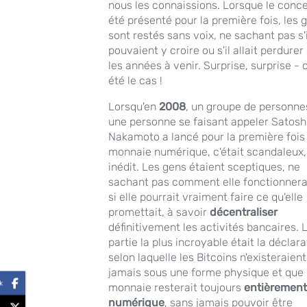
nous les connaissions. Lorsque le conc
été présenté pour la première fois, les 
sont restés sans voix, ne sachant pas s'
pouvaient y croire ou s'il allait perdurer
les années à venir. Surprise, surprise - 
été le cas !
Lorsqu'en
2008
, un groupe de personne
une personne se faisant appeler Satosh
Nakamoto a lancé pour la première fois
monnaie numérique, c'était scandaleux,
inédit. Les gens étaient sceptiques, ne
sachant pas comment elle fonctionnerai
si elle pourrait vraiment faire ce qu'elle
promettait, à savoir
décentraliser
définitivement les activités bancaires. 
partie la plus incroyable était la déclara
selon laquelle les Bitcoins n'existeraient
jamais sous une forme physique et que 
k
monnaie resterait toujours
entièremen
numérique
, sans jamais pouvoir être