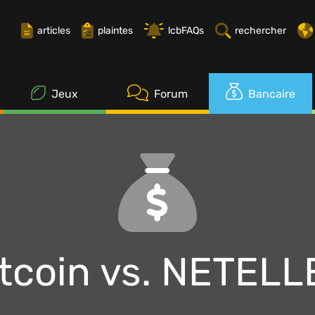
s
Bitcoin vs NETELLER
articles
plaintes
lcbFAQs
rechercher
Jeux
Forum
Bancaire
itcoin vs. NETELL