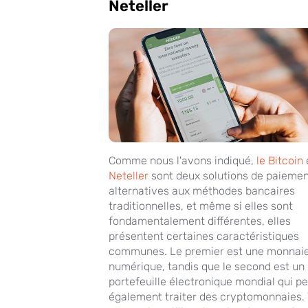
Neteller
Comme nous l'avons indiqué,
le Bitcoin
Neteller
sont deux solutions de paieme
alternatives aux méthodes bancaires
traditionnelles, et même si elles sont
fondamentalement différentes, elles
présentent certaines caractéristiques
communes. Le premier est une monnai
numérique, tandis que le second est un
portefeuille électronique mondial qui p
également traiter des cryptomonnaies.