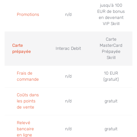
jusqu'à 100
EUR de bonus
Promotions
n/d
en devenant
VIP Skrill
Carte
Carte
MasterCard
Interac Debit
prépayée
Prépayée
Skrill
Frais de
10 EUR
n/d
commande
(gratuit)
Coûts dans
les points
n/d
gratuit
de vente
Relevé
bancaire
n/d
gratuit
en ligne