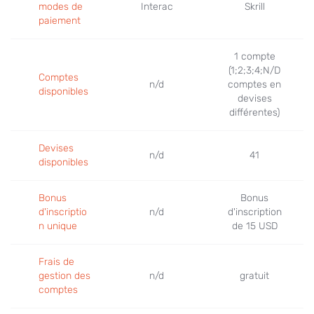
modes de
Interac
Skrill
paiement
1 compte
(1;2;3;4;N/D
Comptes
n/d
comptes en
disponibles
devises
différentes)
MasterCard Credit vs. Skrill
Devises
Jun 21, 2022
n/d
41
disponibles
Bonus
Bonus
d'inscriptio
n/d
d'inscription
n unique
de 15 USD
Frais de
gestion des
n/d
gratuit
comptes
NETELLER vs. Skrill