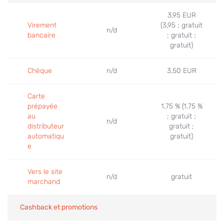
3,95 EUR
Virement
(3,95 ; gratuit
n/d
bancaire
; gratuit ;
gratuit)
Chèque
n/d
3,50 EUR
Carte
prépayée
1,75 % (1,75 %
au
; gratuit ;
n/d
distributeur
gratuit ;
automatiqu
gratuit)
e
Vers le site
n/d
gratuit
marchand
Cashback et promotions