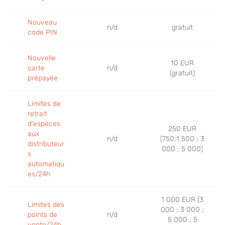
Nouveau
n/d
gratuit
code PIN
Nouvelle
10 EUR
carte
n/d
(gratuit)
prépayée
Limites de
retrait
d'espèces
250 EUR
aux
n/d
(750;1 500 ; 3
distributeur
000 ; 5 000)
s
automatiqu
es/24h
1 000 EUR (3
Limites des
000 ; 3 000 ;
points de
n/d
5 000 ; 5
vente/24h