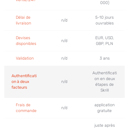
000)
Délai de
5-10 jours
n/d
livraison
ouvrables
Devises
EUR, USD,
n/d
disponibles
GBP, PLN
Validation
n/d
3 ans
Authentificati
Authentificati
on en deux
on à deux
n/d
étapes de
facteurs
Skrill
Frais de
application
n/d
commande
gratuite
juste après