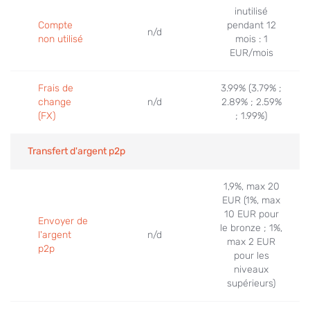
Jun 17, 2022
inutilisé
Compte
pendant 12
n/d
non utilisé
mois : 1
EUR/mois
Frais de
3.99% (3.79% ;
change
n/d
2.89% ; 2.59%
(FX)
; 1.99%)
Transfert d'argent p2p
1,9%, max 20
EUR (1%, max
10 EUR pour
Envoyer de
le bronze ; 1%,
l'argent
n/d
max 2 EUR
p2p
pour les
niveaux
supérieurs)