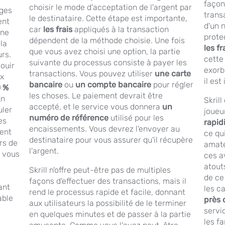
façon
choisir le mode d'acceptation de l'argent par
ages
transa
le destinataire. Cette étape est importante,
ent
d'un 
car
les frais
appliqués à la transaction
une
prote
dépendent de la méthode choisie. Une fois
 la
les fr
que vous avez choisi une option, la partie
urs.
cette
suivante du processus consiste à payer les
jouir
exorb
transactions. Vous pouvez utiliser
une carte
ux
il est
bancaire
ou
un compte bancaire
pour régler
 %
les choses. Le paiement devrait être
n
Skril
accepté, et le service vous donnera
un
uler
joueu
numéro de référence
utilisé pour les
es
rapid
encaissements. Vous devrez l'envoyer au
ment
ce qui
destinataire pour vous assurer qu'il récupère
rs de
amate
l'argent.
e vous
ces a
atout
Skrill n'offre peut-être pas de multiples
de ce
façons d'effectuer des transactions, mais il
ant
les c
rend le processus rapide et facile, donnant
able
près 
aux utilisateurs la possibilité de le terminer
servi
en quelques minutes et de passer à la partie
les f