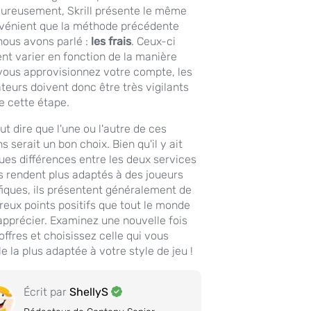
ureusement, Skrill présente le même
vénient que la méthode précédente
nous avons parlé :
les frais
. Ceux-ci
nt varier en fonction de la manière
vous approvisionnez votre compte, les
ateurs doivent donc être très vigilants
de cette étape.
ut dire que l'une ou l'autre de ces
s serait un bon choix. Bien qu'il y ait
ues différences entre les deux services
es rendent plus adaptés à des joueurs
fiques, ils présentent généralement de
eux points positifs que tout le monde
apprécier. Examinez une nouvelle fois
offres et choisissez celle qui vous
e la plus adaptée à votre style de jeu !
Écrit par
ShellyS