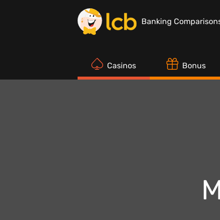
Banking Comparison
Casinos
Bonus
M