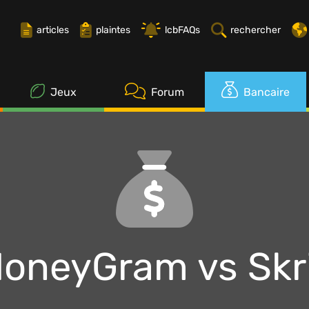
s
MoneyGram vs Skrill
articles
plaintes
lcbFAQs
rechercher
Jeux
Forum
Bancaire
oneyGram vs Skri