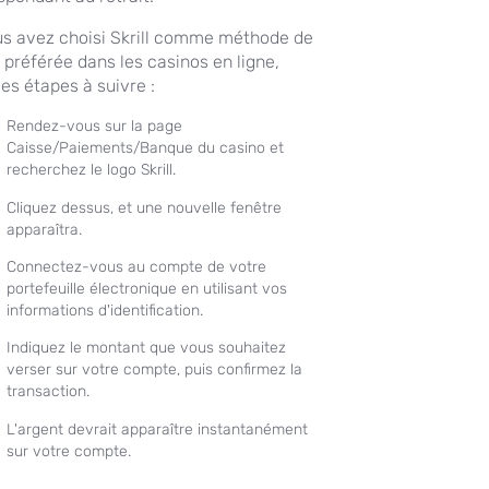
us avez choisi Skrill comme méthode de
 préférée dans les casinos en ligne,
les étapes à suivre :
Rendez-vous sur la page
Caisse/Paiements/Banque du casino et
recherchez le logo Skrill.
Cliquez dessus, et une nouvelle fenêtre
apparaîtra.
Connectez-vous au compte de votre
portefeuille électronique en utilisant vos
informations d'identification.
Indiquez le montant que vous souhaitez
verser sur votre compte, puis confirmez la
transaction.
L'argent devrait apparaître instantanément
sur votre compte.