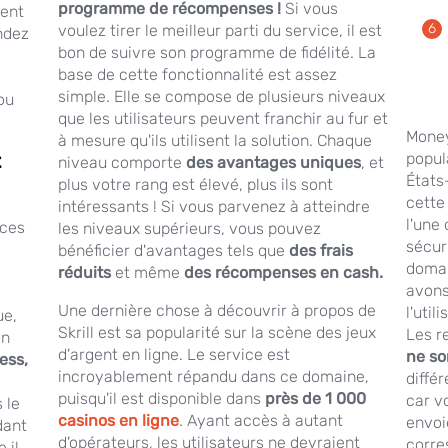
programme de récompenses !
Si vous
rent
voulez tirer le meilleur parti du service, il est
ndez
bon de suivre son programme de fidélité. La
base de cette fonctionnalité est assez
a
simple. Elle se compose de plusieurs niveaux
ou
que les utilisateurs peuvent franchir au fur et
Money
à mesure qu'ils utilisent la solution. Chaque
t
popul
niveau comporte
des avantages uniques
, et
États
plus votre rang est élevé, plus ils sont
cette
intéressants ! Si vous parvenez à atteindre
l'une 
ices
les niveaux supérieurs, vous pouvez
sécur
bénéficier d'avantages tels que
des frais
domai
réduits
et même
des récompenses en cash.
avons
Une dernière chose à découvrir à propos de
l'util
ue,
Skrill est sa popularité sur la scène des jeux
Les r
on
d'argent en ligne. Le service est
ne so
ess,
incroyablement répandu dans ce domaine,
diffé
puisqu'il est disponible dans
près de 1 000
car v
 le
casinos en ligne
. Ayant accès à autant
envoi
dant
d'opérateurs, les utilisateurs ne devraient
corre
 il