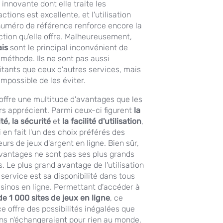
 innovante dont elle traite les
ctions est excellente, et l'utilisation
numéro de référence renforce encore la
ction qu'elle offre. Malheureusement,
ais
sont le principal inconvénient de
 méthode. Ils ne sont pas aussi
itants que ceux d'autres services, mais
 impossible de les éviter.
l offre une multitude d'avantages que les
rs apprécient. Parmi ceux-ci figurent
la
ité, la sécurité
et
la facilité
d'utilisation
,
 en fait l'un des choix préférés des
urs de jeux d'argent en ligne. Bien sûr,
vantages ne sont pas ses plus grands
s. Le plus grand avantage de l'utilisation
 service est sa disponibilité dans tous
asinos en ligne. Permettant d'accéder à
de 1 000 sites de jeux en ligne
, ce
ce offre des possibilités inégalées que
ans n'échangeraient pour rien au monde.