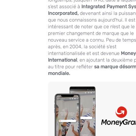
s'est associé à
Integrated Payment Sy
Incorporated,
devenant ainsi la puissa
que nous connaissons aujourd'hui. Il est
intéressant de noter que ce n'est que le
premier changement de marque que le
nouveau service a connu. Peu de temp
après, en 2004, la société s'est
internationalisée et est devenue
Mone
International
, en ajoutant la deuxième 
au titre pour refléter
sa marque désorm
mondiale.