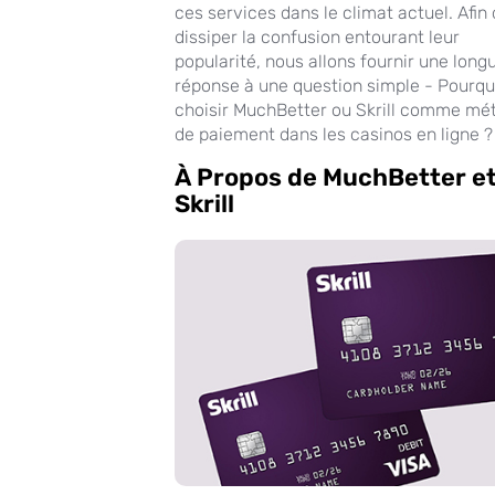
ces services dans le climat actuel. Afin
dissiper la confusion entourant leur
popularité, nous allons fournir une long
réponse à une question simple - Pourqu
choisir MuchBetter ou Skrill comme mé
de paiement dans les casinos en ligne ?
À Propos de MuchBetter et
Skrill