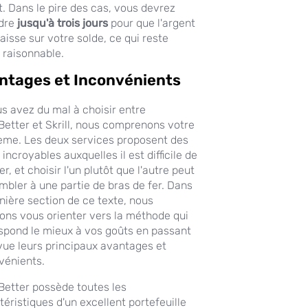
it. Dans le pire des cas, vous devrez
dre
jusqu'à trois jours
pour que l'argent
aisse sur votre solde, ce qui reste
 raisonnable.
ntages et Inconvénients
us avez du mal à choisir entre
etter et Skrill, nous comprenons votre
ème. Les deux services proposent des
 incroyables auxquelles il est difficile de
er, et choisir l'un plutôt que l'autre peut
mbler à une partie de bras de fer. Dans
rnière section de ce texte, nous
ons vous orienter vers la méthode qui
spond le mieux à vos goûts en passant
vue leurs principaux avantages et
vénients.
etter possède toutes les
téristiques d'un excellent portefeuille