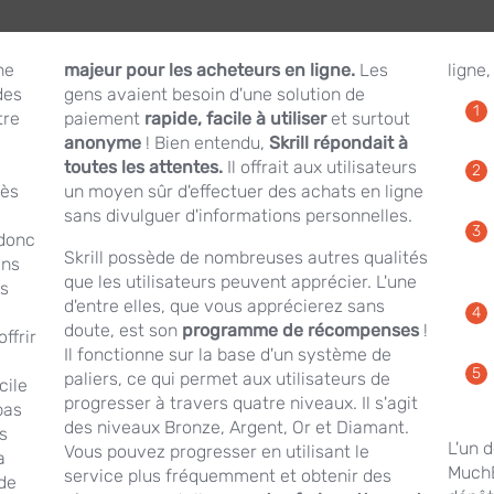
ne
majeur pour les acheteurs en ligne.
Les
ligne
des
gens avaient besoin d'une solution de
tre
paiement
rapide, facile à utiliser
et surtout
anonyme
! Bien entendu,
Skrill répondait à
toutes les attentes.
Il offrait aux utilisateurs
rès
un moyen sûr d'effectuer des achats en ligne
sans divulguer d'informations personnelles.
 donc
Skrill possède de nombreuses autres qualités
ans
que les utilisateurs peuvent apprécier. L'une
ès
d'entre elles, que vous apprécierez sans
doute, est son
programme de récompenses
!
ffrir
Il fonctionne sur la base d'un système de
paliers, ce qui permet aux utilisateurs de
icile
progresser à travers quatre niveaux. Il s'agit
pas
des niveaux Bronze, Argent, Or et Diamant.
s
L'un 
Vous pouvez progresser en utilisant le
a
MuchB
service plus fréquemment et obtenir des
 de