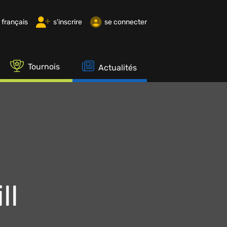
français
s'inscrire
se connecter
Tournois
Actualités
ll