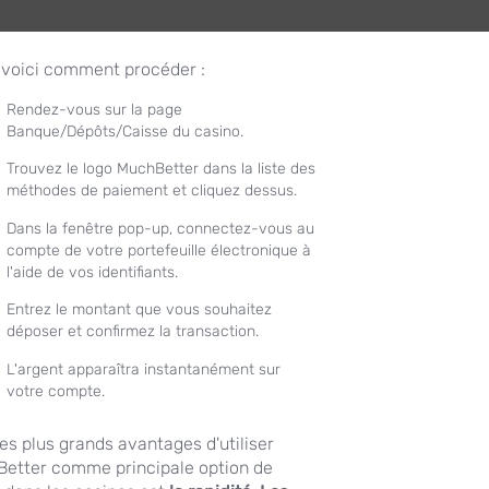
, voici comment procéder :
Rendez-vous sur la page
Banque/Dépôts/Caisse du casino.
Trouvez le logo MuchBetter dans la liste des
méthodes de paiement et cliquez dessus.
Dans la fenêtre pop-up, connectez-vous au
compte de votre portefeuille électronique à
l'aide de vos identifiants.
Entrez le montant que vous souhaitez
déposer et confirmez la transaction.
L'argent apparaîtra instantanément sur
votre compte.
des plus grands avantages d'utiliser
etter comme principale option de