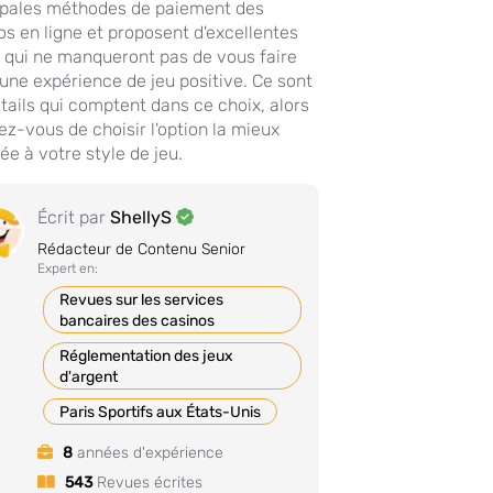
ipales méthodes de paiement des
os en ligne et proposent d'excellentes
s qui ne manqueront pas de vous faire
 une expérience de jeu positive. Ce sont
étails qui comptent dans ce choix, alors
ez-vous de choisir l'option la mieux
ée à votre style de jeu.
Écrit par
ShellyS
Rédacteur de Contenu Senior
Expert en:
Revues sur les services
bancaires des casinos
Réglementation des jeux
d'argent
Paris Sportifs aux États-Unis
8
années d'expérience
543
Revues écrites