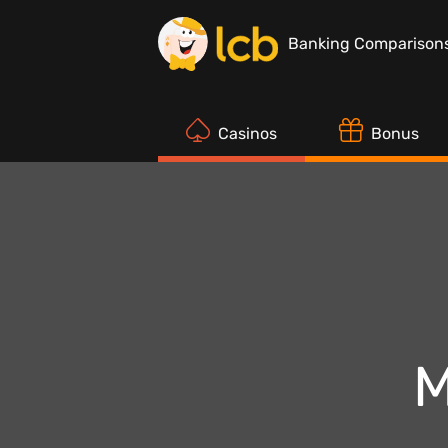
Banking Comparison
Casinos
Bonus
M