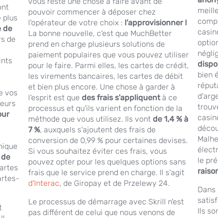
vous reste une chose à faire avant de
ont
meille
pouvoir commencer à déposer chez
 plus
compr
l'opérateur de votre choix :
l'approvisionner !
 de
casin
La bonne nouvelle, c'est que MuchBetter
rs de
optio
prend en charge plusieurs solutions de
négli
paiement populaires que vous pouvez utiliser
ints
dispo
pour le faire. Parmi elles, les cartes de crédit,
e
bien 
les virements bancaires, les cartes de débit
réput
et bien plus encore. Une chose à garder à
e vos
d'arg
l'esprit est que
des frais s'appliquent
à ce
ueurs
trouv
processus et qu'ils varient en fonction de la
our
casin
méthode que vous utilisez. Ils vont
de 1,4 % à
décou
7 %
, auxquels s'ajoutent des frais de
Malhe
conversion de 0,99 % pour certaines devises.
onique
élect
Si vous souhaitez éviter ces frais, vous
 de
le pr
pouvez opter pour les quelques options sans
cartes
raiso
frais que le service prend en charge. Il s'agit
artes-
d'Interac
, de Giropay et de Przelewy 24.
Dans 
satisf
Le processus de démarrage avec Skrill n'est
t
Ils so
pas différent de celui que nous venons de