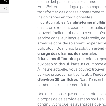
elle ne doit pas être sous-estimée.
MuchBetter se distingue par sa capacit
transformer des choses apparemment
insignifiantes en fonctionnalités
incontournables. Sa
plateforme multili
en est un excellent exemple. Les utilisa
peuvent facilement naviguer sur le rés
service dans leur langue maternelle, ce
améliore considérablement l'expérienc
utilisateur. De même, la solution
prend 
charge des dizaines de monnaies
fiduciaires différentes
pour mieux répo
aux besoins des utilisateurs du monde e
À l'heure actuelle, vous pouvez trouver
service pratiquement partout, à
l'excep
d'environ 25 territoires
. Dans l'ensembl
nombre est ridiculement faible !
Une autre chose que nous aimerions ab
à propos de ce service est son soutien
continu. Alors que les avantages que n