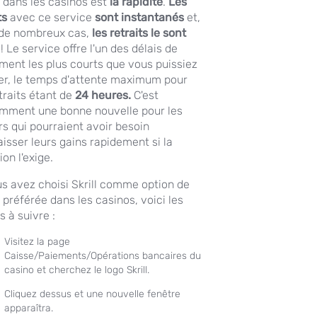
 dans les casinos est
la rapidité
.
Les
ts
avec ce service
sont instantanés
et,
de nombreux cas,
les retraits le sont
i
! Le service offre l'un des délais de
ement les plus courts que vous puissiez
er, le temps d'attente maximum pour
traits étant de
24 heures.
C'est
mment une bonne nouvelle pour les
rs qui pourraient avoir besoin
aisser leurs gains rapidement si la
ion l'exige.
us avez choisi Skrill comme option de
 préférée dans les casinos, voici les
s à suivre :
Visitez la page
Caisse/Paiements/Opérations bancaires du
casino et cherchez le logo Skrill.
Cliquez dessus et une nouvelle fenêtre
apparaîtra.