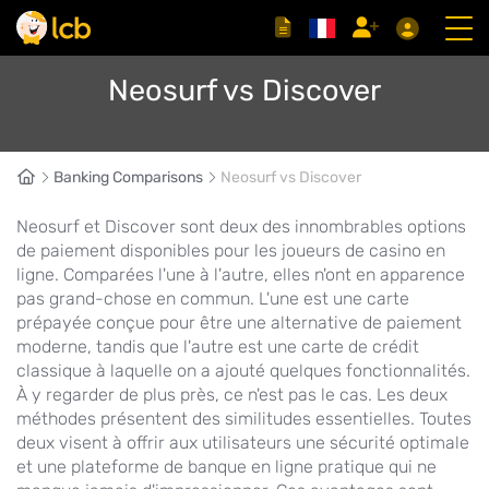
Neosurf vs Discover
Banking Comparisons
Neosurf vs Discover
Neosurf et Discover sont deux des innombrables options
de paiement disponibles pour les joueurs de casino en
ligne. Comparées l'une à l'autre, elles n'ont en apparence
pas grand-chose en commun. L'une est une carte
prépayée conçue pour être une alternative de paiement
moderne, tandis que l'autre est une carte de crédit
classique à laquelle on a ajouté quelques fonctionnalités.
À y regarder de plus près, ce n'est pas le cas. Les deux
méthodes présentent des similitudes essentielles. Toutes
deux visent à offrir aux utilisateurs une sécurité optimale
et une plateforme de banque en ligne pratique qui ne