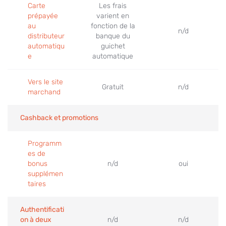
Carte
Les frais
prépayée
varient en
au
fonction de la
n/d
distributeur
banque du
automatiqu
guichet
e
automatique
Vers le site
Gratuit
n/d
marchand
Cashback et promotions
Programm
es de
bonus
n/d
oui
supplémen
taires
Authentificati
on à deux
n/d
n/d