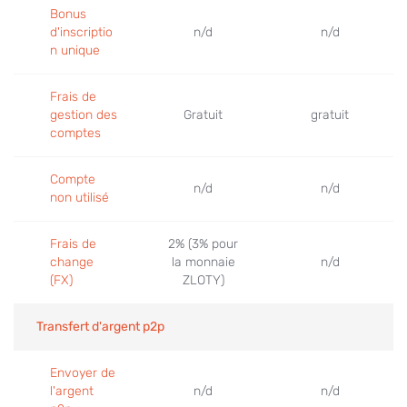
May 25, 2022
Bonus
d'inscriptio
n/d
n/d
n unique
Frais de
gestion des
Gratuit
gratuit
comptes
Compte
n/d
n/d
non utilisé
MasterCard Credit vs. Discover
May 20, 2022
Frais de
2% (3% pour
change
la monnaie
n/d
(FX)
ZLOTY)
Transfert d'argent p2p
Envoyer de
l'argent
n/d
n/d