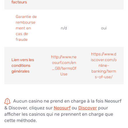
facteurs
Garantie de
rembourse
ment en
n/d
oui
cas de
fraude
https://www.d
http://www.ne
Lien vers les
iscover.com/o
osurf.com/en
conditions
nline-
_GB/termsOf
générales
banking/term
Use
s-of-use/
Aucun casino ne prend en charge à la fois Neosurf
& Discover, cliquez sur
Neosurf
ou
Discover
pour
afficher les casinos qui ne prennent en charge que
cette méthode.