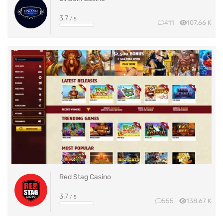
3.7
/ 5
411
107.66 K
Red Stag Casino
3.7
/ 5
555
138.67 K