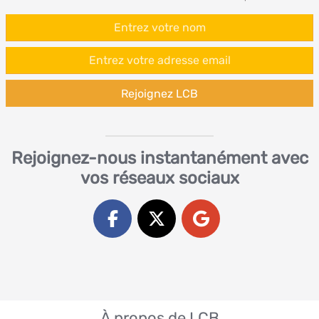
Rejoignez LCB
Rejoignez-nous instantanément avec
vos réseaux sociaux
À propos de LCB