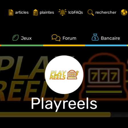
s logiciels de casino
Playreels
articles
plaintes
lcbFAQs
rechercher
Jeux
Forum
Bancaire
Playreels