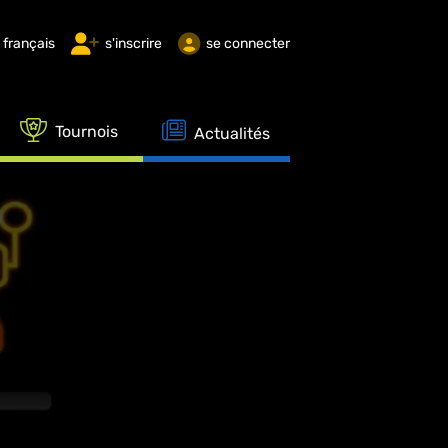
français
s'inscrire
se connecter
Tournois
Actualités