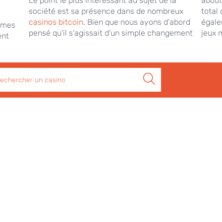
Le point le plus intéressant au sujet de la
about
société est sa présence dans de nombreux
total
casinos bitcoin
. Bien que nous ayons d'abord
égale
ismes
pensé qu'il s'agissait d'un simple changement
jeux 
ent
hercher