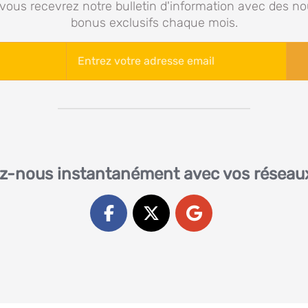
 vous recevrez notre bulletin d'information avec des no
bonus exclusifs chaque mois.
z-nous instantanément avec vos réseau