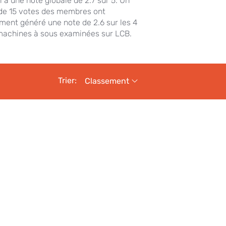
i à une note globale de 2.7 sur 5. Un
 de 15 votes des membres ont
ment généré une note de 2.6 sur les 4
machines à sous examinées sur LCB.
Trier:
Classement