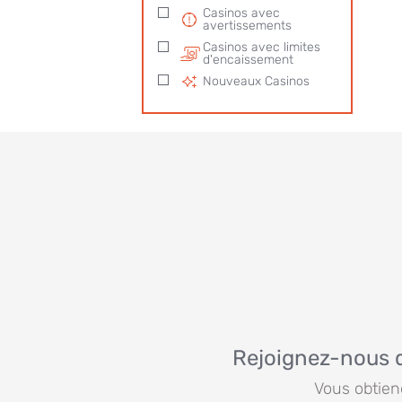
Casinos avec
avertissements
Casinos avec limites
d'encaissement
Nouveaux Casinos
Rejoignez-nous 
Vous obtien