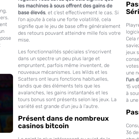
Pas
les machines à sous offrent des gains de
Sér
ing,
base élevés
, et c'est effectivement le cas. Si
ers.
l'on ajoute à cela une forte volatilité, cela
ment
Playr
signifie que le jeu de base offre généralement
cun
logici
des retours pouvant atteindre mille fois votre
ispose
Cela 
mise.
z
savie
Les fonctionnalités spéciales s'inscrivent
jeux s
dans un spectre un peu plus large et
conse
empruntent, parfois même inventent, de
votes
nouveaux mécanismes. Les Wilds et les
une 
Scatters ont leurs fonctions habituelles,
l'un 
tandis que des éléments tels que les
15
vot
avalanches, les gains instantanés et les
à sou
tours bonus sont présents selon les jeux. La
à une
variété est grande d'un jeu à l'autre.
Pas
Présent dans de nombreux
casinos bitcoin
Consul
36 de