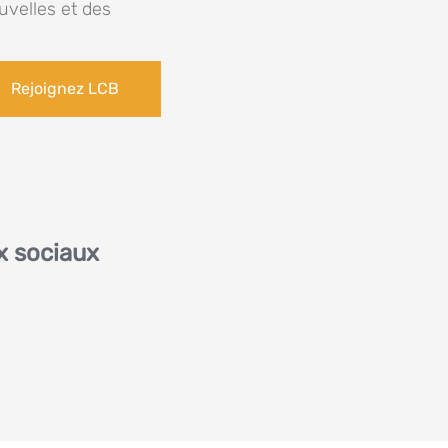
uvelles et des
Rejoignez LCB
x sociaux