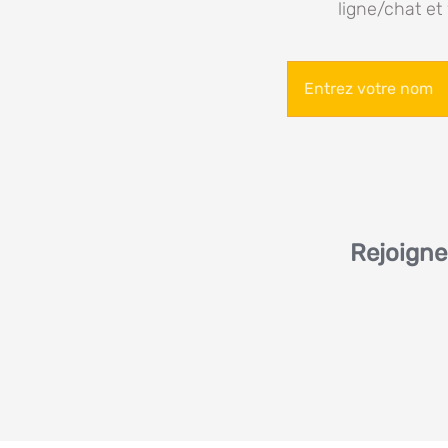
ligne/chat et
Rejoigne