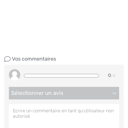
Vos commentaires
0
/ 5
Sélectionner un avis