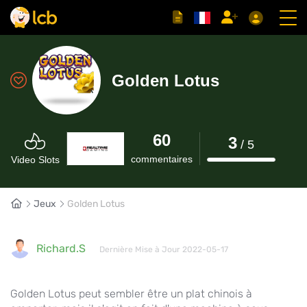
Golden Lotus
60
3
/ 5
commentaires
Video Slots
Jeux
Golden Lotus
Richard.S
Dernière Mise à Jour 2022-05-17
Golden Lotus peut sembler être un plat chinois à