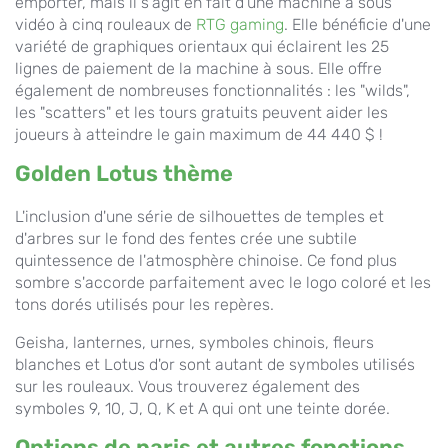
emporter, mais il s'agit en fait d'une machine à sous
vidéo à cinq rouleaux de
RTG gaming
. Elle bénéficie d'une
variété de graphiques orientaux qui éclairent les 25
lignes de paiement de la machine à sous. Elle offre
également de nombreuses fonctionnalités : les "wilds",
les "scatters" et les tours gratuits peuvent aider les
joueurs à atteindre le gain maximum de 44 440 $ !
Golden Lotus thème
L'inclusion d'une série de silhouettes de temples et
d'arbres sur le fond des fentes crée une subtile
quintessence de l'atmosphère chinoise. Ce fond plus
sombre s'accorde parfaitement avec le logo coloré et les
tons dorés utilisés pour les repères.
Geisha, lanternes, urnes, symboles chinois, fleurs
blanches et Lotus d'or sont autant de symboles utilisés
sur les rouleaux. Vous trouverez également des
symboles 9, 10, J, Q, K et A qui ont une teinte dorée.
Options de paris et autres fonctions