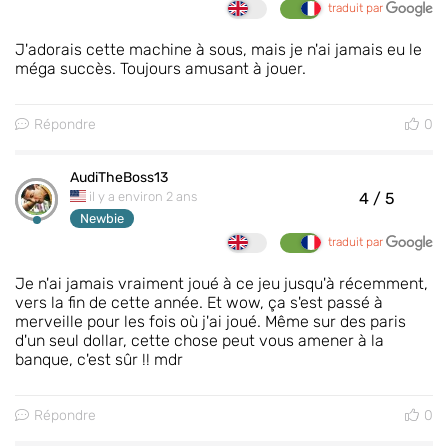
traduit par
J'adorais cette machine à sous, mais je n'ai jamais eu le
méga succès. Toujours amusant à jouer.
Répondre
0
AudiTheBoss13
il y a environ 2 ans
4
/ 5
Newbie
traduit par
Je n'ai jamais vraiment joué à ce jeu jusqu'à récemment,
vers la fin de cette année. Et wow, ça s'est passé à
merveille pour les fois où j'ai joué. Même sur des paris
d'un seul dollar, cette chose peut vous amener à la
banque, c'est sûr !! mdr
Répondre
0