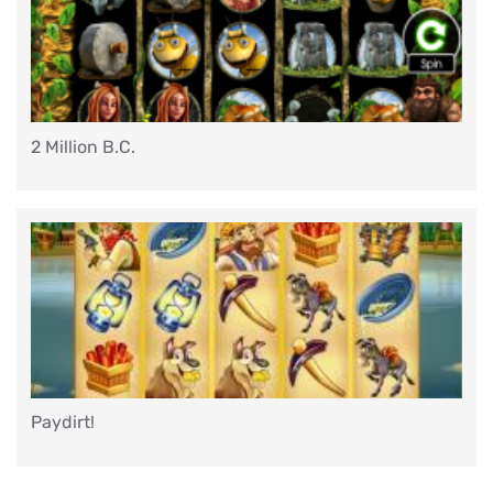
2 Million B.C.
Paydirt!