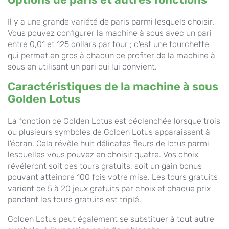
Il y a une grande variété de paris parmi lesquels choisir.
Vous pouvez configurer la machine à sous avec un pari
entre 0,01 et 125 dollars par tour ; c'est une fourchette
qui permet en gros à chacun de profiter de la machine à
sous en utilisant un pari qui lui convient.
Caractéristiques de la machine à sous
Golden Lotus
La fonction de Golden Lotus est déclenchée lorsque trois
ou plusieurs symboles de Golden Lotus apparaissent à
l'écran. Cela révèle huit délicates fleurs de lotus parmi
lesquelles vous pouvez en choisir quatre. Vos choix
révéleront soit des tours gratuits, soit un gain bonus
pouvant atteindre 100 fois votre mise. Les tours gratuits
varient de 5 à 20 jeux gratuits par choix et chaque prix
pendant les tours gratuits est triplé.
Golden Lotus peut également se substituer à tout autre