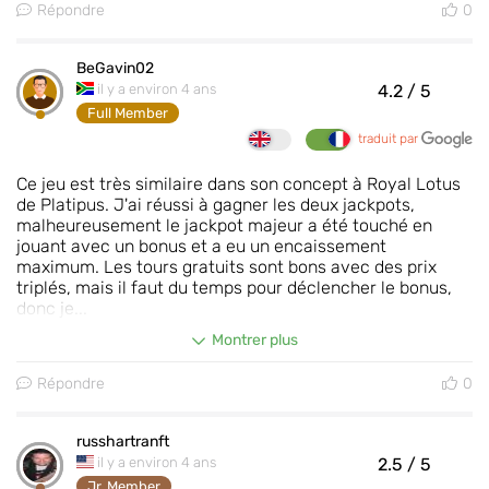
Répondre
0
BeGavin02
il y a environ 4 ans
4.2
/ 5
Full Member
traduit par
Ce jeu est très similaire dans son concept à Royal Lotus
de Platipus. J'ai réussi à gagner les deux jackpots,
malheureusement le jackpot majeur a été touché en
jouant avec un bonus et a eu un encaissement
maximum. Les tours gratuits sont bons avec des prix
triplés, mais il faut du temps pour déclencher le bonus,
donc je...
Montrer plus
Répondre
0
russhartranft
il y a environ 4 ans
2.5
/ 5
Jr. Member