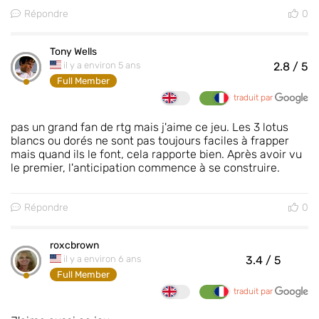
Répondre
0
Tony Wells
il y a environ 5 ans
2.8
/ 5
Full Member
traduit par
pas un grand fan de rtg mais j'aime ce jeu. Les 3 lotus
blancs ou dorés ne sont pas toujours faciles à frapper
mais quand ils le font, cela rapporte bien. Après avoir vu
le premier, l'anticipation commence à se construire.
Répondre
0
roxcbrown
il y a environ 6 ans
3.4
/ 5
Full Member
traduit par