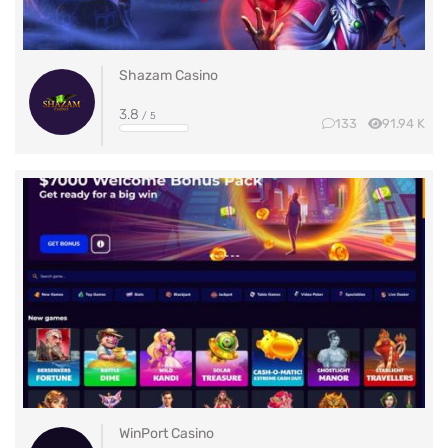
Shazam Casino
3.8
/ 5
133
91.94 K
WinPort Casino