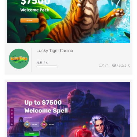
Lucky Tiger Casino
3.8
/ 5
171
73.63 K