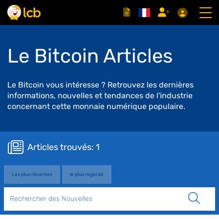
Le Bitcoin Articles
Le Bitcoin vous intéresse ? Retrouvez les dernières
informations, nouvelles et tendances de l'industrie
concernant cette monnaie numérique populaire.
Articles trouvés:
1
Les plus récentes
le plus regardé
Rechercher