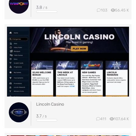
3.8
/ 5
103
56.45 K
Lincoln Casino
3.7
/ 5
411
107.64 K