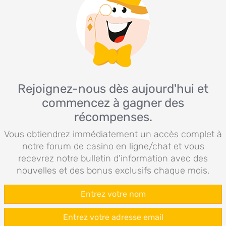
Rejoignez-nous dès aujourd'hui et
commencez à gagner des
récompenses.
Vous obtiendrez immédiatement un accès complet à
notre forum de casino en ligne/chat et vous
recevrez notre bulletin d'information avec des
nouvelles et des bonus exclusifs chaque mois.