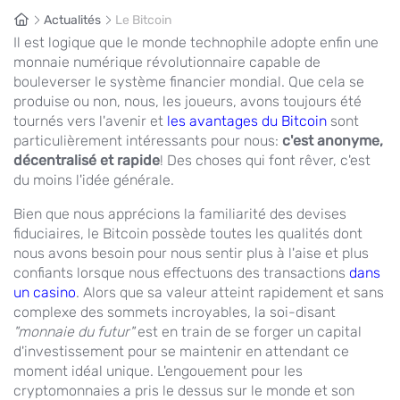
Actualités
Le Bitcoin
Il est logique que le monde technophile adopte enfin une
monnaie numérique révolutionnaire capable de
bouleverser le système financier mondial. Que cela se
produise ou non, nous, les joueurs, avons toujours été
tournés vers l'avenir et
les avantages du Bitcoin
sont
particulièrement intéressants pour nous:
c'est anonyme,
décentralisé et rapide
! Des choses qui font rêver, c'est
du moins l'idée générale.
Bien que nous apprécions la familiarité des devises
fiduciaires, le Bitcoin possède toutes les qualités dont
nous avons besoin pour nous sentir plus à l'aise et plus
confiants lorsque nous effectuons des transactions
dans
un casino
. Alors que sa valeur atteint rapidement et sans
complexe des sommets incroyables, la soi-disant
"monnaie du futur"
est en train de se forger un capital
d'investissement pour se maintenir en attendant ce
moment idéal unique. L'engouement pour les
cryptomonnaies a pris le dessus sur le monde et son