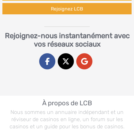
Rejoignez LCB
Rejoignez-nous instantanément avec
vos réseaux sociaux
À propos de LCB
Nous sommes un annuaire indépendant et un
réviseur de casinos en ligne, un forum sur les
casinos et un guide pour les bonus de casinos.