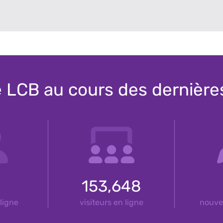
e LCB au cours des dernièr
153,648
ligne
visiteurs en ligne
nouve