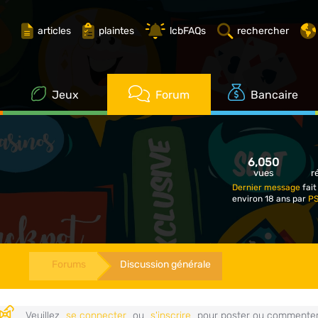
articles
plaintes
lcbFAQs
rechercher
Jeux
Forum
Bancaire
6,050
vues
r
Dernier message
fait
environ 18 ans par
P
Forums
Discussion générale
Veuillez
se connecter
ou
s'inscrire
pour poster ou commenter