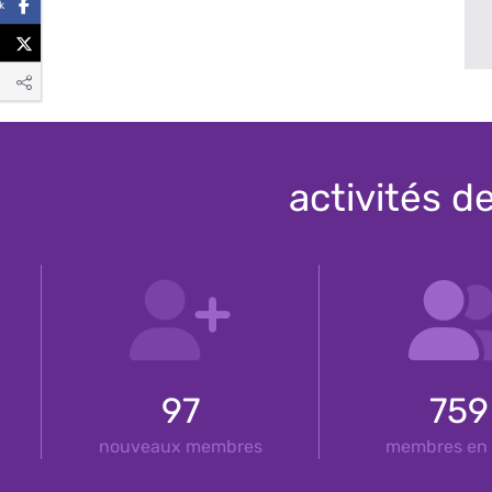
k
activités d
97
759
nouveaux membres
membres en 