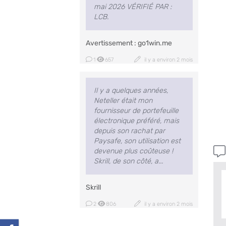
mai 2026 VÉRIFIÉ PAR :
LCB.
Avertissement : go1win.me
1
657
il y a environ 2 mois
Il y a quelques années,
Neteller était mon
fournisseur de portefeuille
électronique préféré, mais
depuis son rachat par
Paysafe, son utilisation est
devenue plus coûteuse !
Skrill, de son côté, a...
Skrill
2
806
il y a environ 2 mois