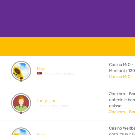
Casino MrO - 
Bixy
Montant : 12
il y a environ 2 mois
Casino MrO - 
Jackoro - Bo
obtenir le bon
tough_nut
caisse.
il y a environ 2 mois
Jackoro - Bo
Casino Weltbe
gratuits sur 