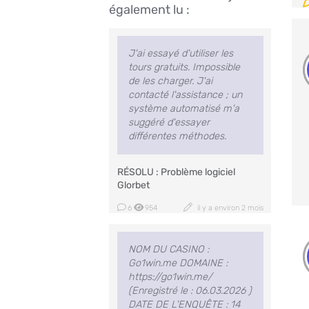
également lu :
J'ai essayé d'utiliser les
tours gratuits. Impossible
de les charger. J'ai
contacté l'assistance ; un
système automatisé m'a
suggéré d'essayer
différentes méthodes.
RÉSOLU : Problème logiciel
Glorbet
6
954
il y a environ 2 mois
NOM DU CASINO :
Go1win.me DOMAINE :
https://go1win.me/
(Enregistré le : 06.03.2026 )
DATE DE L'ENQUÊTE : 14