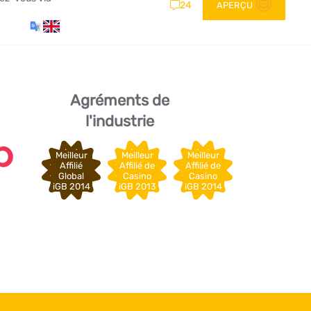
24
APERÇU
Agréments de
l'industrie
Meilleur
Meilleur
Meilleur
Affilié
Affilié de
Affilié de
Global
Casino
Casino
iGB 2014
iGB 2013
iGB 2014