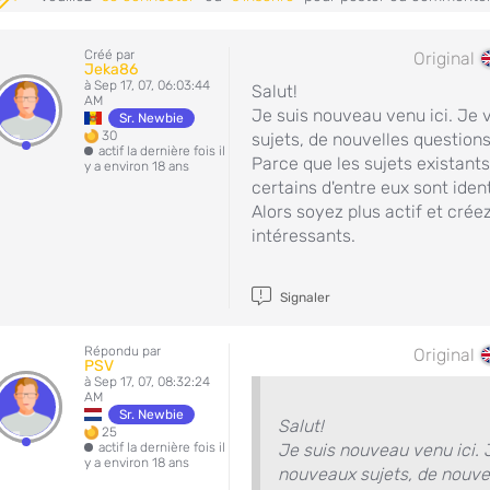
Créé par
Original
Jeka86
à Sep 17, 07, 06:03:44
Salut!
AM
Je suis nouveau venu ici. Je 
Sr. Newbie
30
sujets, de nouvelles questions
actif la dernière fois il
Parce que les sujets existants
y a environ 18 ans
certains d'entre eux sont iden
Alors soyez plus actif et crée
intéressants.
Signaler
Répondu par
Original
PSV
à Sep 17, 07, 08:32:24
AM
Sr. Newbie
Salut!
25
actif la dernière fois il
Je suis nouveau venu ici. 
y a environ 18 ans
nouveaux sujets, de nouvel