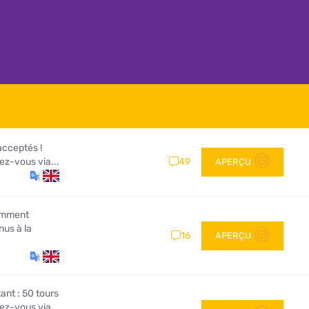
acceptés !
z-vous via...
49
APERÇU
Comment
nus à la
16
APERÇU
nt : 50 tours
vez-vous via