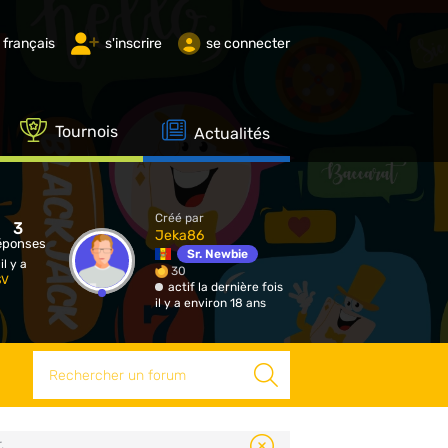
français
s'inscrire
se connecter
Tournois
Actualités
Créé par
3
Jeka86
éponses
Sr. Newbie
 il y a
30
SV
actif la dernière fois
il y a environ 18 ans
Rechercher
.