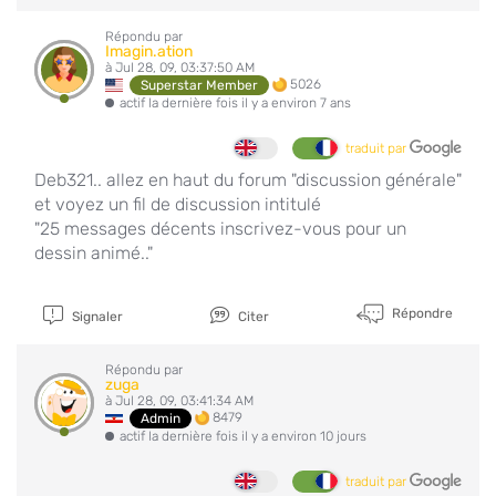
Répondu par
Imagin.ation
à Jul 28, 09, 03:37:50 AM
5026
Superstar Member
actif la dernière fois il y a environ 7 ans
traduit par
Deb321.. allez en haut du forum "discussion générale"
et voyez un fil de discussion intitulé
"25 messages décents inscrivez-vous pour un
dessin animé.."
Répondre
Signaler
Citer
Répondu par
zuga
à Jul 28, 09, 03:41:34 AM
8479
Admin
actif la dernière fois il y a environ 10 jours
traduit par