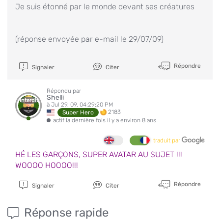
Je suis étonné par le monde devant ses créatures
(réponse envoyée par e-mail le 29/07/09)
Répondre
Signaler
Citer
Répondu par
Shelli
Interdit
à Jul 29, 09, 04:29:20 PM
2183
Super Hero
actif la dernière fois il y a environ 8 ans
traduit par
HÉ LES GARÇONS, SUPER AVATAR AU SUJET !!!
WOOOO HOOOO!!!
Répondre
Signaler
Citer
Réponse rapide