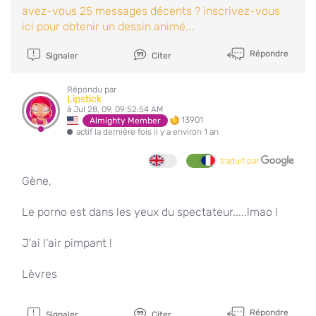
avez-vous 25 messages décents ? inscrivez-vous
ici pour obtenir un dessin animé...
Répondre
Signaler
Citer
Répondu par
Lipstick
à Jul 28, 09, 09:52:54 AM
13901
Almighty Member
actif la dernière fois il y a environ 1 an
traduit par
Gène,
Le porno est dans les yeux du spectateur.....lmao !
J'ai l'air pimpant !
Lèvres
Répondre
Signaler
Citer