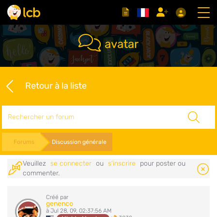
avatar
Retour à la liste
Rechercher
Forums
Discussion générale
Veuillez
se connecter
ou
s'inscrire
pour poster ou
commenter.
Créé par
genenco
à Jul 28, 09, 02:37:56 AM