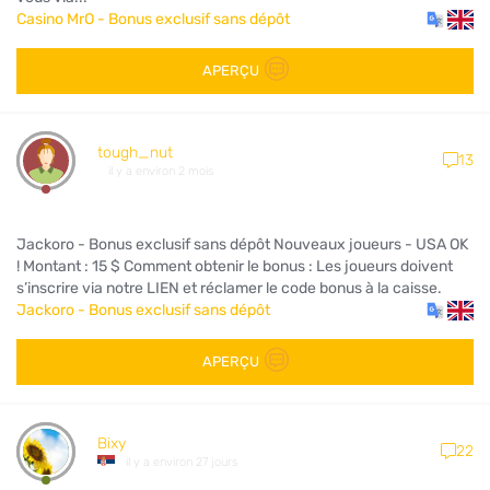
Casino MrO - Bonus exclusif sans dépôt
APERÇU
tough_nut
13
il y a environ 2 mois
Jackoro - Bonus exclusif sans dépôt Nouveaux joueurs - USA OK
! Montant : 15 $ Comment obtenir le bonus : Les joueurs doivent
s’inscrire via notre LIEN et réclamer le code bonus à la caisse.
Jackoro - Bonus exclusif sans dépôt
APERÇU
Bixy
22
il y a environ 27 jours