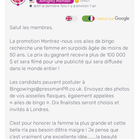
13901
Almighty Member
actif la dernière fois il y a environ 1 an
traduit par
Salut les membres,
La promotion Montrez-nous vos ailes de bingo
recherche une femme en surpoids âgée de moins de
50 ans. Le prix du gagnant recevra plus de 100 000
$ et sera filmé pour une publicité qui sera diffusée
dans le monde entier !
Les candidats peuvent postuler à
Bingowings@pressmanPR.co.uk. Envoyez des photos
de vos aisselles flasques, également appelées
« ailes de bingo ». Dix finalistes seront choisis et
invités à Londres.
C'est pour honorer la femme la plus grande et cette
belle n'a pas besoin d'être maigre ! Je pense que
c'est vraiment une excellente idée.......la beauté