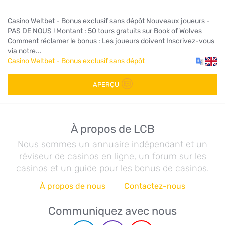
Casino Weltbet - Bonus exclusif sans dépôt Nouveaux joueurs -
PAS DE NOUS ! Montant : 50 tours gratuits sur Book of Wolves
Comment réclamer le bonus : Les joueurs doivent Inscrivez-vous
via notre...
Casino Weltbet - Bonus exclusif sans dépôt
APERÇU
À propos de LCB
Nous sommes un annuaire indépendant et un
réviseur de casinos en ligne, un forum sur les
casinos et un guide pour les bonus de casinos.
À propos de nous
Contactez-nous
Communiquez avec nous