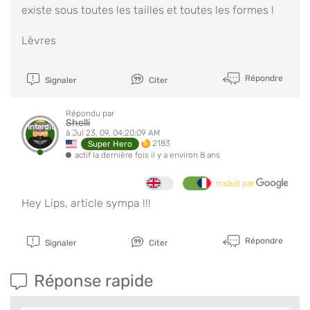
existe sous toutes les tailles et toutes les formes !
Lèvres
Répondre
Signaler
Citer
Répondu par
Shelli
Interdit
à Jul 23, 09, 04:20:09 AM
2183
Super Hero
actif la dernière fois il y a environ 8 ans
traduit par
Hey Lips, article sympa !!!
Répondre
Signaler
Citer
Réponse rapide