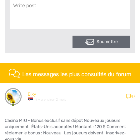
Soumettre
Les messages les plus consultés du forum
Bixy
47
il y a environ 2 mois
Casino MrO - Bonus exclusif sans dépôt Nouveaux joueurs
uniquement ! États-Unis acceptés ! Montant : 120 $ Comment
réclamer le bonus : Nouveau Les joueurs doivent Inscrivez-
vous via...