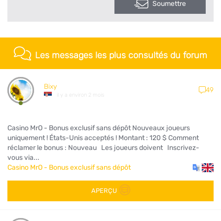
Soumettre
Les messages les plus consultés du forum
Bixy
49
il y a environ 2 mois
Casino MrO - Bonus exclusif sans dépôt Nouveaux joueurs
uniquement ! États-Unis acceptés ! Montant : 120 $ Comment
réclamer le bonus : Nouveau Les joueurs doivent Inscrivez-
vous via...
Casino MrO - Bonus exclusif sans dépôt
APERÇU