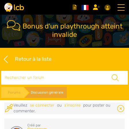
Bonus d'un playthrough atteint
invalide
Retour à la liste
Rechercher
Forums
Discussion générale
Veuillez
se connecter
ou
s'inscrire
pour poster ou
commenter.
Créé par