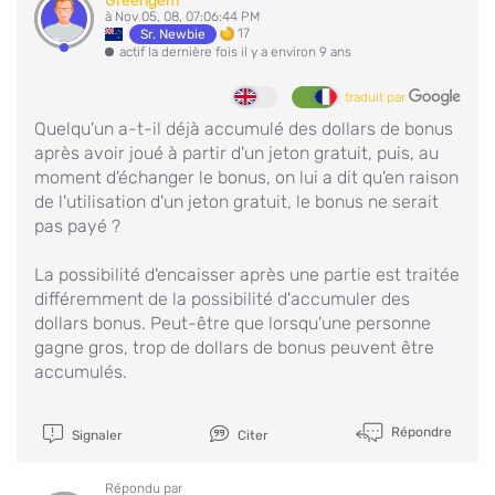
Greengem
à Nov 05, 08, 07:06:44 PM
17
Sr. Newbie
actif la dernière fois il y a environ 9 ans
traduit par
Quelqu'un a-t-il déjà accumulé des dollars de bonus
après avoir joué à partir d'un jeton gratuit, puis, au
moment d'échanger le bonus, on lui a dit qu'en raison
de l'utilisation d'un jeton gratuit, le bonus ne serait
pas payé ?
La possibilité d'encaisser après une partie est traitée
différemment de la possibilité d'accumuler des
dollars bonus. Peut-être que lorsqu'une personne
gagne gros, trop de dollars de bonus peuvent être
accumulés.
Répondre
Signaler
Citer
Répondu par