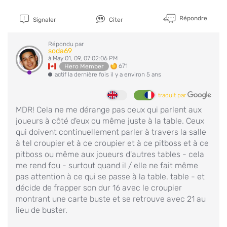
Répondre
Signaler
Citer
Répondu par
soda69
à May 01, 09, 07:02:06 PM
671
Hero Member
actif la dernière fois il y a environ 5 ans
traduit par
MDR! Cela ne me dérange pas ceux qui parlent aux
joueurs à côté d'eux ou même juste à la table. Ceux
qui doivent continuellement parler à travers la salle
à tel croupier et à ce croupier et à ce pitboss et à ce
pitboss ou même aux joueurs d'autres tables - cela
me rend fou - surtout quand il / elle ne fait même
pas attention à ce qui se passe à la table. table - et
décide de frapper son dur 16 avec le croupier
montrant une carte buste et se retrouve avec 21 au
lieu de buster.