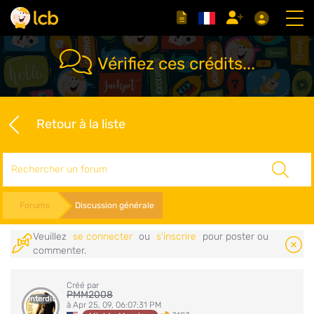
Vérifiez ces crédits...
Retour à la liste
Rechercher
Forums
Discussion générale
Veuillez
se connecter
ou
s'inscrire
pour poster ou
commenter.
Créé par
PMM2008
Interdit
à Apr 25, 09, 06:07:31 PM