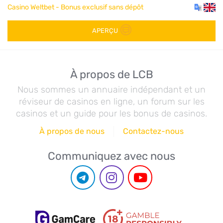
Casino Weltbet - Bonus exclusif sans dépôt
APERÇU
À propos de LCB
Nous sommes un annuaire indépendant et un
réviseur de casinos en ligne, un forum sur les
casinos et un guide pour les bonus de casinos.
À propos de nous
Contactez-nous
Communiquez avec nous