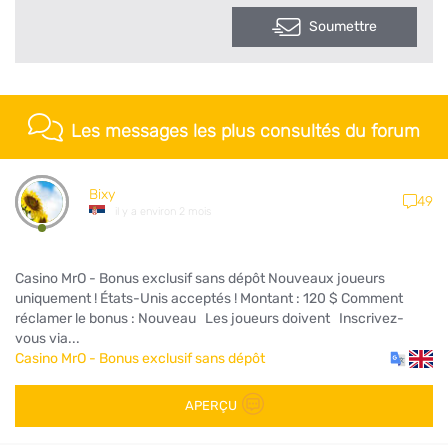
Soumettre
Les messages les plus consultés du forum
Bixy
49
il y a environ 2 mois
Casino MrO - Bonus exclusif sans dépôt Nouveaux joueurs
uniquement ! États-Unis acceptés ! Montant : 120 $ Comment
réclamer le bonus : Nouveau Les joueurs doivent Inscrivez-
vous via...
Casino MrO - Bonus exclusif sans dépôt
APERÇU