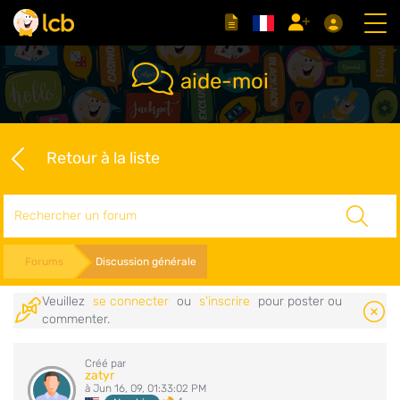
aide-moi
Retour à la liste
Rechercher
Forums
Discussion générale
Veuillez
se connecter
ou
s'inscrire
pour poster ou
commenter.
Créé par
zatyr
à Jun 16, 09, 01:33:02 PM