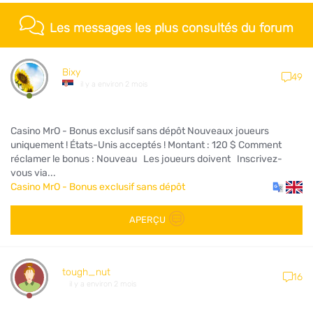
Les messages les plus consultés du forum
Bixy
49
il y a environ 2 mois
Casino MrO - Bonus exclusif sans dépôt Nouveaux joueurs
uniquement ! États-Unis acceptés ! Montant : 120 $ Comment
réclamer le bonus : Nouveau Les joueurs doivent Inscrivez-
vous via...
Casino MrO - Bonus exclusif sans dépôt
APERÇU
tough_nut
16
il y a environ 2 mois