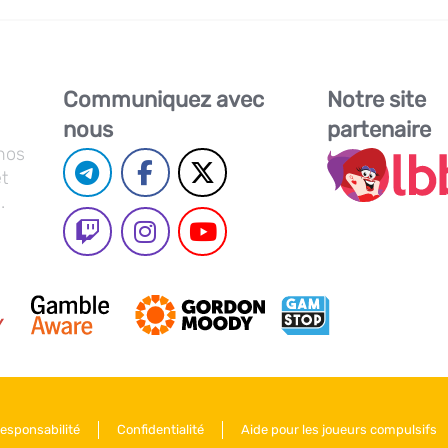
Communiquez avec
Notre site
nous
partenaire
nos
et
.
s
esponsabilité
Confidentialité
Aide pour les joueurs compulsifs