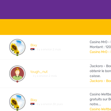
Casino MrO - 
Bixy
Montant : 12
il y a environ 2 mois
Casino MrO - 
Jackoro - Bo
obtenir le bon
tough_nut
caisse.
il y a environ 2 mois
Jackoro - Bo
Casino Weltbe
gratuits sur 
Bixy
notre...
il y a environ 30 jours
Casino Weltbe