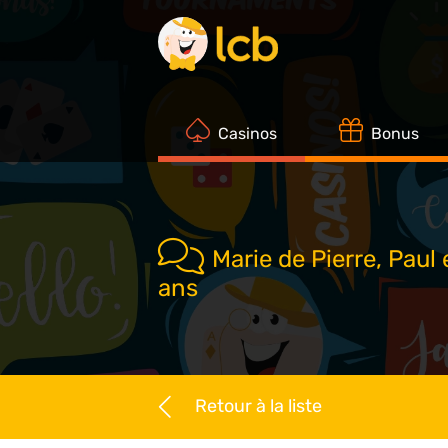
Casinos
Bonus
Marie de Pierre, Paul
ans
Retour à la liste