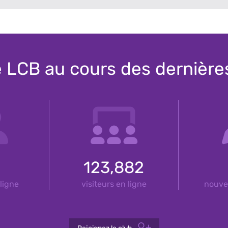
e LCB au cours des dernièr
123,882
ligne
visiteurs en ligne
nouve