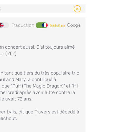
.
Traduction
traduit par
 en concert aussi..J'ai toujours aimé
'( :'( :'(
 tant que tiers du très populaire trio
aul and Mary, a contribué à
que "Puff (The Magic Dragon)" et "If I
rcredi après avoir lutté contre la
le avait 72 ans.
er Lylis, dit que Travers est décédé à
ecticut.