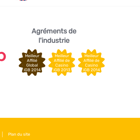
Agréments de
l'industrie
Meilleur
Meilleur
Meilleur
Affilié
Affilié de
Affilié de
Global
Casino
Casino
iGB 2014
iGB 2013
iGB 2014
Plan du site