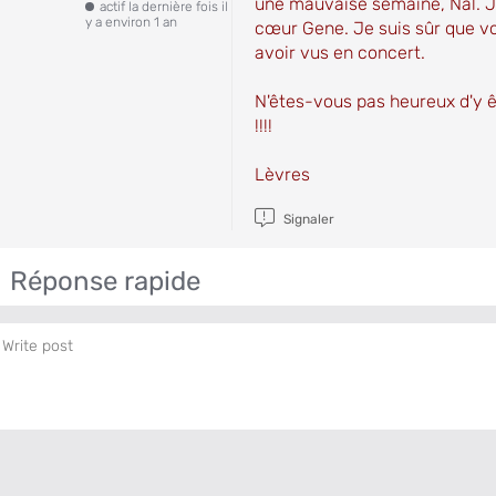
une mauvaise semaine, Nal. Je
actif la dernière fois il
y a environ 1 an
cœur Gene. Je suis sûr que v
avoir vus en concert.
N'êtes-vous pas heureux d'y ê
!!!!
Lèvres
Signaler
Réponse rapide