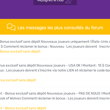
Rejoignez le club
Les messages les plus consultés du forum
Bonus exclusif sans dépôt Nouveaux joueurs uniquement ! États-Unis 
0 $ Comment réclamer le bonus : Nouveau Les joueurs doivent Inscrive
Bonus exclusif sans dépôt
nus exclusif sans dépôt Nouveaux joueurs - USA OK ! Montant : 15 $ 
us : Les joueurs doivent s’inscrire via notre LIEN et réclamer le code bo
nus exclusif sans dépôt
t - Bonus exclusif sans dépôt Nouveaux joueurs - PAS DE NOUS ! Monta
Book of Wolves Comment réclamer le bonus : Les joueurs doivent Inscri
t - Bonus exclusif sans dépôt