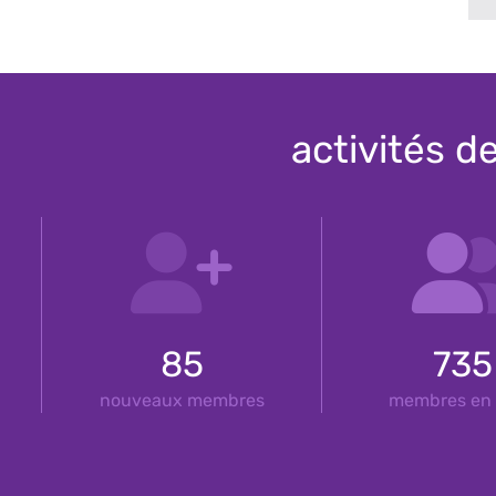
activités d
85
735
nouveaux membres
membres en 