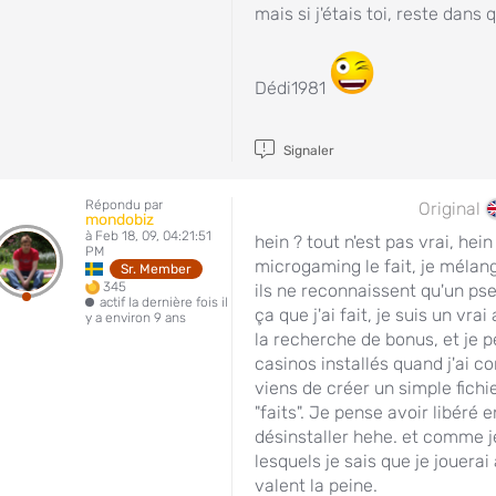
mais si j'étais toi, reste dans
Dédi1981
Signaler
Répondu par
Original
mondobiz
à Feb 18, 09, 04:21:51
hein ? tout n'est pas vrai, hein
PM
microgaming le fait, je mélang
Sr. Member
345
ils ne reconnaissent qu'un ps
actif la dernière fois il
ça que j'ai fait, je suis un vra
y a environ 9 ans
la recherche de bonus, et je p
casinos installés quand j'ai
viens de créer un simple fichie
"faits". Je pense avoir libéré
désinstaller hehe. et comme je
lesquels je sais que je jouera
valent la peine.