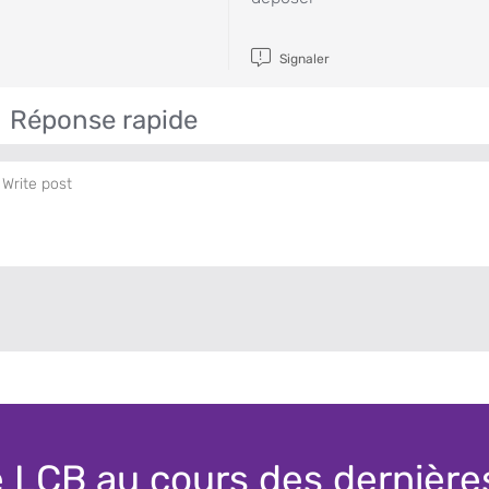
Signaler
Réponse rapide
e LCB au cours des dernièr