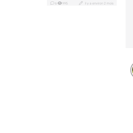
6
995
il y a environ 2 mois