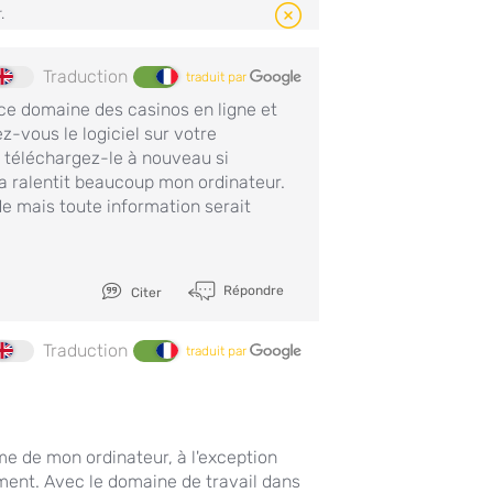
.
Traduction
traduit par
ce domaine des casinos en ligne et
z-vous le logiciel sur votre
 téléchargez-le à nouveau si
a ralentit beaucoup mon ordinateur.
de mais toute information serait
Répondre
Citer
Traduction
traduit par
me de mon ordinateur, à l'exception
rement. Avec le domaine de travail dans