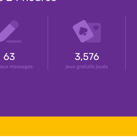
63
3,576
aux messages
jeux gratuits joués