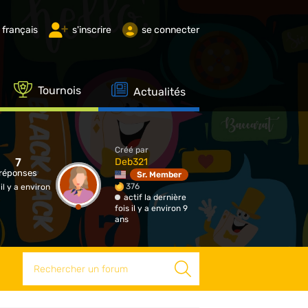
français
s'inscrire
se connecter
Tournois
Actualités
Créé par
7
Deb321
réponses
Sr. Member
376
 il y a environ
actif la dernière
fois il y a environ 9
ans
Rechercher