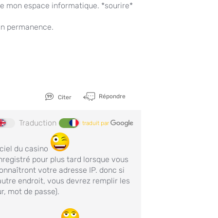
n de mon espace informatique. *sourire*
e en permanence.
Répondre
Citer
Traduction
traduit par
ciel du casino
nregistré pour plus tard lorsque vous
econnaîtront votre adresse IP. donc si
 autre endroit, vous devrez remplir les
r, mot de passe).