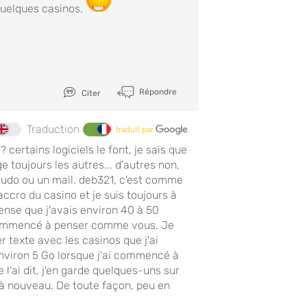
 quelques casinos.
Répondre
Citer
Traduction
traduit par
 ? certains logiciels le font, je sais que
e toujours les autres... d'autres non,
eudo ou un mail. deb321, c'est comme
i accro du casino et je suis toujours à
ense que j'avais environ 40 à 50
 commencé à penser comme vous. Je
r texte avec les casinos que j'ai
 environ 5 Go lorsque j'ai commencé à
 l'ai dit, j'en garde quelques-uns sur
i à nouveau. De toute façon, peu en