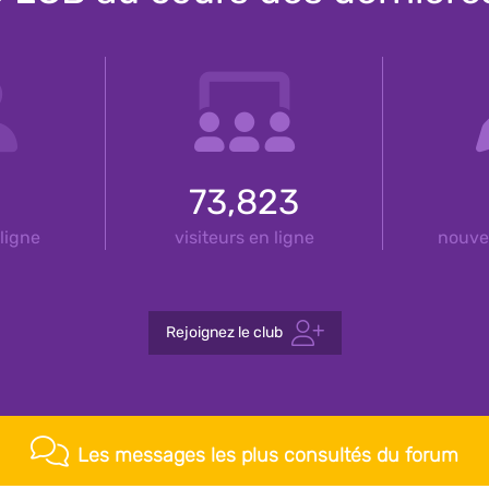
73,823
ligne
visiteurs en ligne
nouve
Rejoignez le club
Les messages les plus consultés du forum