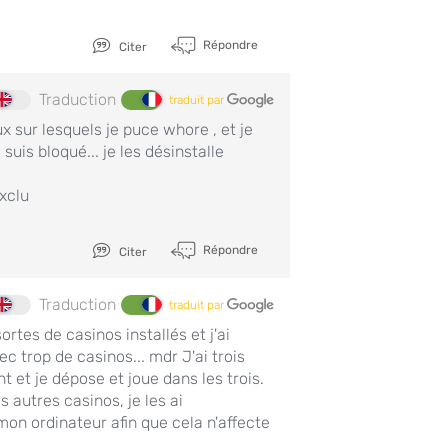
Répondre
Citer
Traduction
traduit par
x sur lesquels je puce
whore
, et je
suis bloqué... je les désinstalle
exclu
Répondre
Citer
Traduction
traduit par
rtes de casinos installés et j'ai
c trop de casinos... mdr J'ai trois
 et je dépose et joue dans les trois.
s autres casinos, je les ai
n ordinateur afin que cela n'affecte