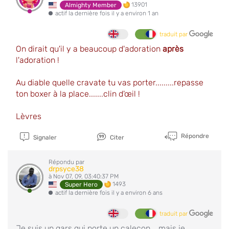
13901
Almighty Member
actif la dernière fois il y a environ 1 an
traduit par
On dirait qu'il y a beaucoup d'adoration
après
l'adoration !
Au diable quelle cravate tu vas porter.........repasse
ton boxer à la place.......clin d'œil !
Lèvres
Répondre
Signaler
Citer
Répondu par
drpsyce38
à Nov 07, 09, 03:40:37 PM
1493
Super Hero
actif la dernière fois il y a environ 6 ans
traduit par
Je suis un gars qui porte un caleçon... mais je