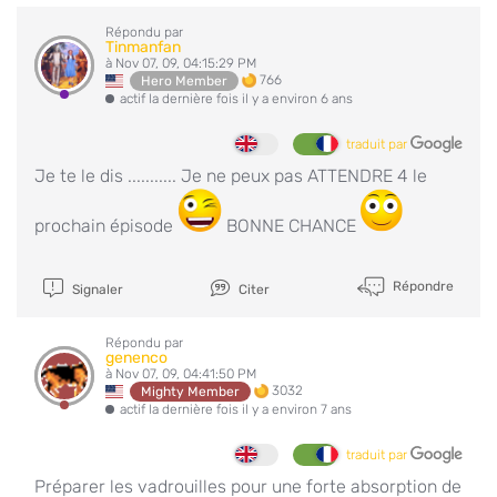
Répondu par
Tinmanfan
à Nov 07, 09, 04:15:29 PM
766
Hero Member
actif la dernière fois il y a environ 6 ans
traduit par
Je te le dis ........... Je ne peux pas ATTENDRE 4 le
prochain épisode
BONNE CHANCE
Répondre
Signaler
Citer
Répondu par
genenco
à Nov 07, 09, 04:41:50 PM
3032
Mighty Member
actif la dernière fois il y a environ 7 ans
traduit par
Préparer les vadrouilles pour une forte absorption de