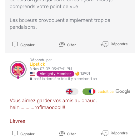
comprends votre point de vue !
Les boxeurs provoquent simplement trop de
pendaisons.
Répondre
Signaler
Citer
Répondu par
Lipstick
à Nov 07, 09, 03:47:41 PM
13901
Almighty Member
actif la dernière fois il y a environ 1 an
traduit par
Vous aimez garder vos amis au chaud,
hein............roflmaoooo!!!!
Lèvres
Répondre
Signaler
Citer