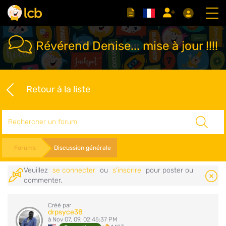
Révérend Denise... mise à jour !!!!
Retour à la liste
Rechercher
Forums
Discussion générale
Veuillez
se connecter
ou
s'inscrire
pour poster ou
commenter.
Créé par
drpsyce38
à Nov 07, 09, 02:45:37 PM