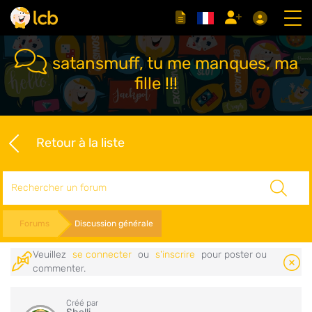
satansmuff, tu me manques, ma
fille !!!
Retour à la liste
Rechercher
Forums
Discussion générale
Veuillez
se connecter
ou
s'inscrire
pour poster ou
commenter.
Créé par