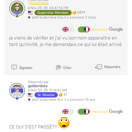
TAAADAAA
à Nov 25, 09, 03:47:16 PM
5874
Superstar Member
actif la dernière fois il y a environ 2 mois
traduit par
je viens de vérifier et j'ai vu son nom apparaître en
tant qu'invité, je me demandais ce qui lui était arrivé
Répondre
Signaler
Citer
Répondu par
goldenboy
Interdit
à Nov 30, 09, 11:14:51 AM
37
Sr. Newbie
actif la dernière fois il y a environ 16 ans
traduit par
CE QUI S'EST PASSÉ??