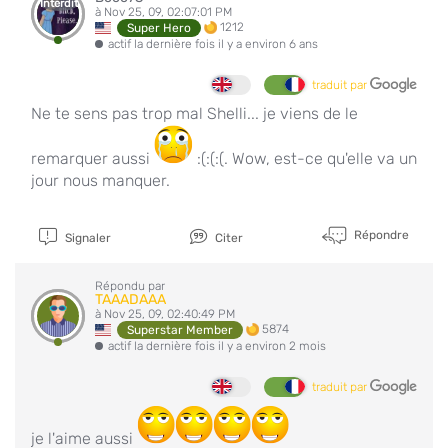
Interdit
à Nov 25, 09, 02:07:01 PM
1212
Super Hero
actif la dernière fois il y a environ 6 ans
traduit par
Ne te sens pas trop mal Shelli... je viens de le
remarquer aussi
:(:(:(. Wow, est-ce qu'elle va un
jour nous manquer.
Répondre
Signaler
Citer
Répondu par
TAAADAAA
à Nov 25, 09, 02:40:49 PM
5874
Superstar Member
actif la dernière fois il y a environ 2 mois
traduit par
je l'aime aussi