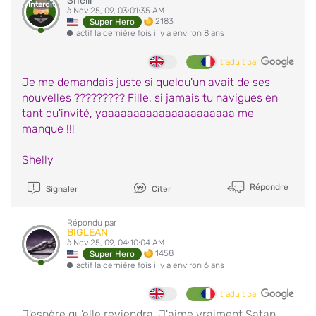
Shelli
Interdit
à Nov 25, 09, 03:01:35 AM
2183
Super Hero
actif la dernière fois il y a environ 8 ans
traduit par
Je me demandais juste si quelqu'un avait de ses
nouvelles ????????? Fille, si jamais tu navigues en
tant qu'invité, yaaaaaaaaaaaaaaaaaaaaa me
manque !!!
Shelly
Répondre
Signaler
Citer
Répondu par
BIGLEAN
à Nov 25, 09, 04:10:04 AM
1458
Super Hero
actif la dernière fois il y a environ 6 ans
traduit par
J'espère qu'elle reviendra. J'aime vraiment Satan.