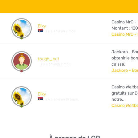
Casino MrO - 
Bixy
Montant : 12
il y a environ 2 mois
Casino MrO - 
Jackoro - Bo
obtenir le bon
tough_nut
caisse.
il y a environ 2 mois
Jackoro - Bo
Casino Weltbe
gratuits sur 
Bixy
notre...
il y a environ 29 jours
Casino Weltbe