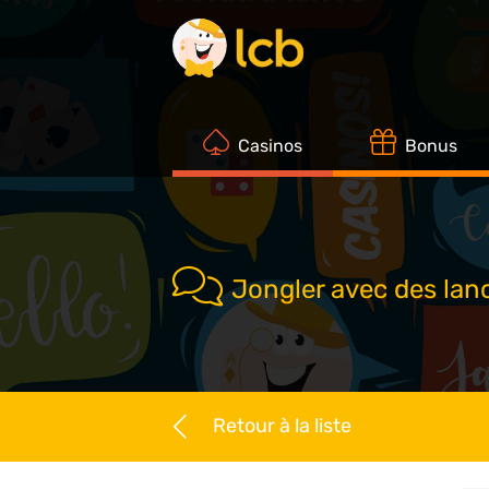
Casinos
Bonus
Jongler avec des lan
Retour à la liste