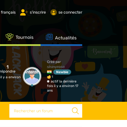
français
s'inscrire
se connecter
Tournois
Actualités
Créé par
1
shinyrose
répondre
Interdit
Newbie
1
 il y a environ
actif la dernière
fois il y a environ 17
ans
Rechercher