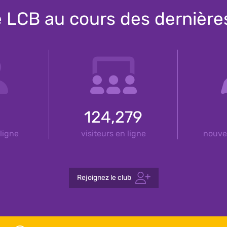
e LCB au cours des dernièr
124,279
ligne
visiteurs en ligne
nouve
Rejoignez le club