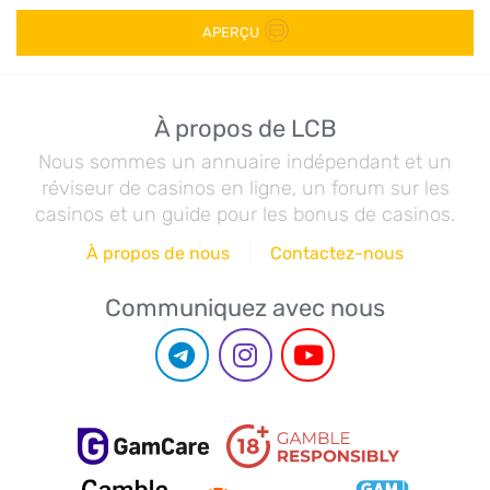
APERÇU
À propos de LCB
Nous sommes un annuaire indépendant et un
réviseur de casinos en ligne, un forum sur les
casinos et un guide pour les bonus de casinos.
À propos de nous
Contactez-nous
Communiquez avec nous