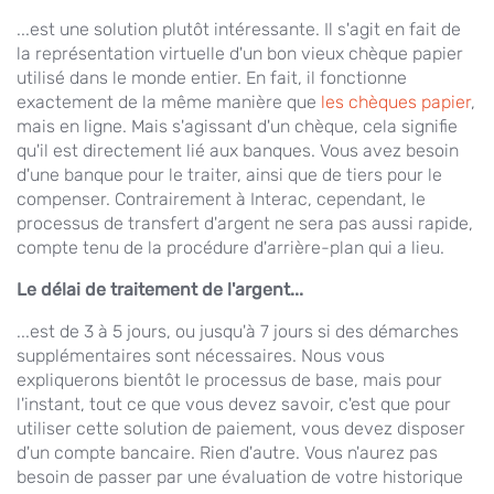
...est une solution plutôt intéressante. Il s'agit en fait de
la représentation virtuelle d'un bon vieux chèque papier
utilisé dans le monde entier. En fait, il fonctionne
exactement de la même manière que
les chèques papier
,
mais en ligne. Mais s'agissant d'un chèque, cela signifie
qu'il est directement lié aux banques. Vous avez besoin
d'une banque pour le traiter, ainsi que de tiers pour le
compenser. Contrairement à Interac, cependant, le
processus de transfert d'argent ne sera pas aussi rapide,
compte tenu de la procédure d'arrière-plan qui a lieu.
Le délai de traitement de l'argent...
...est de 3 à 5 jours, ou jusqu'à 7 jours si des démarches
supplémentaires sont nécessaires. Nous vous
expliquerons bientôt le processus de base, mais pour
l'instant, tout ce que vous devez savoir, c'est que pour
utiliser cette solution de paiement, vous devez disposer
d'un compte bancaire. Rien d'autre. Vous n'aurez pas
besoin de passer par une évaluation de votre historique