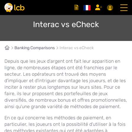
Interac vs eCheck
Banking Comparisons
Interac vs eCheck
Depuis que les jeux d'argent ont fait leur apparition en
ligne, de nombreuses étapes ont été franchies par le
secteur. Les opérateurs ont trouvé des moyens
d'impliquer et d'intriguer davantage les joueurs, et de les
inciter à rester plus longtemps sur leurs sites. Pour ce
faire, ils leur proposent des portefeuilles de jeux
diversifiés, de nombreux bonus et offres promotionnelles,
ainsi qu'une grande variété de méthodes de paiement.
En ce qui concerne les méthodes de paiement, en
particulier, les joueurs ont la possibilité d'utiliser à la fois
des méthodes existantes qui ont été adaptées à