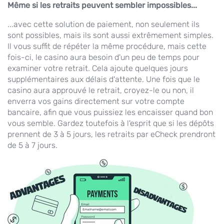
Même si les retraits peuvent sembler impossibles...
...avec cette solution de paiement, non seulement ils
sont possibles, mais ils sont aussi extrêmement simples.
Il vous suffit de répéter la même procédure, mais cette
fois-ci, le casino aura besoin d'un peu de temps pour
examiner votre retrait. Cela ajoute quelques jours
supplémentaires aux délais d'attente. Une fois que le
casino aura approuvé le retrait, croyez-le ou non, il
enverra vos gains directement sur votre compte
bancaire, afin que vous puissiez les encaisser quand bon
vous semble. Gardez toutefois à l'esprit que si les dépôts
prennent de 3 à 5 jours, les retraits par eCheck prendront
de 5 à 7 jours.