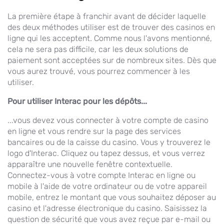
La première étape à franchir avant de décider laquelle
des deux méthodes utiliser est de trouver des casinos en
ligne qui les acceptent. Comme nous l'avons mentionné,
cela ne sera pas difficile, car les deux solutions de
paiement sont acceptées sur de nombreux sites. Dès que
vous aurez trouvé, vous pourrez commencer à les
utiliser.
Pour utiliser Interac pour les dépôts...
...vous devez vous connecter à votre compte de casino
en ligne et vous rendre sur la page des services
bancaires ou de la caisse du casino. Vous y trouverez le
logo d'Interac. Cliquez ou tapez dessus, et vous verrez
apparaître une nouvelle fenêtre contextuelle.
Connectez-vous à votre compte Interac en ligne ou
mobile à l'aide de votre ordinateur ou de votre appareil
mobile, entrez le montant que vous souhaitez déposer au
casino et l'adresse électronique du casino. Saisissez la
question de sécurité que vous avez reçue par e-mail ou