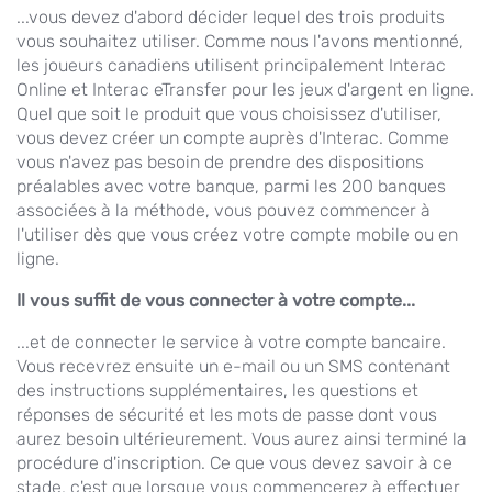
...vous devez d'abord décider lequel des trois produits
vous souhaitez utiliser. Comme nous l'avons mentionné,
les joueurs canadiens utilisent principalement Interac
Online et Interac eTransfer pour les jeux d'argent en ligne.
Quel que soit le produit que vous choisissez d'utiliser,
vous devez créer un compte auprès d'Interac. Comme
vous n'avez pas besoin de prendre des dispositions
préalables avec votre banque, parmi les 200 banques
associées à la méthode, vous pouvez commencer à
l'utiliser dès que vous créez votre compte mobile ou en
ligne.
Il vous suffit de vous connecter à votre compte...
...et de connecter le service à votre compte bancaire.
Vous recevrez ensuite un e-mail ou un SMS contenant
des instructions supplémentaires, les questions et
réponses de sécurité et les mots de passe dont vous
aurez besoin ultérieurement. Vous aurez ainsi terminé la
procédure d'inscription. Ce que vous devez savoir à ce
stade, c'est que lorsque vous commencerez à effectuer