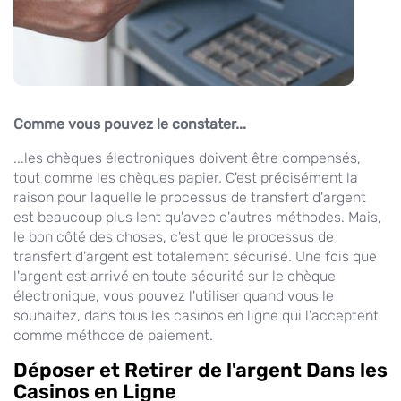
Comme vous pouvez le constater...
...les chèques électroniques doivent être compensés,
tout comme les chèques papier. C'est précisément la
raison pour laquelle le processus de transfert d'argent
est beaucoup plus lent qu'avec d'autres méthodes. Mais,
le bon côté des choses, c'est que le processus de
transfert d'argent est totalement sécurisé. Une fois que
l'argent est arrivé en toute sécurité sur le chèque
électronique, vous pouvez l'utiliser quand vous le
souhaitez, dans tous les casinos en ligne qui l'acceptent
comme méthode de paiement.
Déposer et Retirer de l'argent Dans les
Casinos en Ligne