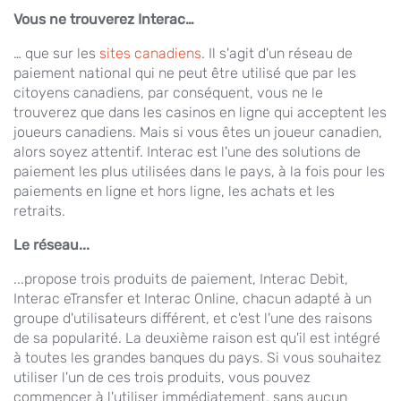
Vous ne trouverez Interac…
… que sur les
sites canadiens
. Il s'agit d'un réseau de
paiement national qui ne peut être utilisé que par les
citoyens canadiens, par conséquent, vous ne le
trouverez que dans les casinos en ligne qui acceptent les
joueurs canadiens. Mais si vous êtes un joueur canadien,
alors soyez attentif. Interac est l'une des solutions de
paiement les plus utilisées dans le pays, à la fois pour les
paiements en ligne et hors ligne, les achats et les
retraits.
Le réseau...
...propose trois produits de paiement, Interac Debit,
Interac eTransfer et Interac Online, chacun adapté à un
groupe d'utilisateurs différent, et c'est l'une des raisons
de sa popularité. La deuxième raison est qu'il est intégré
à toutes les grandes banques du pays. Si vous souhaitez
utiliser l'un de ces trois produits, vous pouvez
commencer à l'utiliser immédiatement, sans aucun