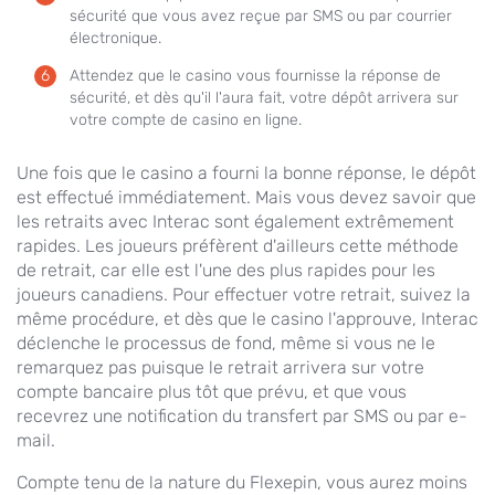
sécurité que vous avez reçue par SMS ou par courrier
électronique.
Attendez que le casino vous fournisse la réponse de
sécurité, et dès qu'il l'aura fait, votre dépôt arrivera sur
votre compte de casino en ligne.
Une fois que le casino a fourni la bonne réponse, le dépôt
est effectué immédiatement. Mais vous devez savoir que
les retraits avec Interac sont également extrêmement
rapides. Les joueurs préfèrent d'ailleurs cette méthode
de retrait, car elle est l'une des plus rapides pour les
joueurs canadiens. Pour effectuer votre retrait, suivez la
même procédure, et dès que le casino l'approuve, Interac
déclenche le processus de fond, même si vous ne le
remarquez pas puisque le retrait arrivera sur votre
compte bancaire plus tôt que prévu, et que vous
recevrez une notification du transfert par SMS ou par e-
mail.
Compte tenu de la nature du Flexepin, vous aurez moins