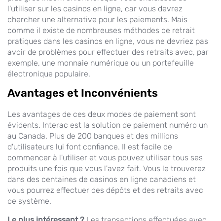
l'utiliser sur les casinos en ligne, car vous devrez
chercher une alternative pour les paiements. Mais
comme il existe de nombreuses méthodes de retrait
pratiques dans les casinos en ligne, vous ne devriez pas
avoir de problèmes pour effectuer des retraits avec, par
exemple, une monnaie numérique ou un portefeuille
électronique populaire.
Avantages et Inconvénients
Les avantages de ces deux modes de paiement sont
évidents. Interac est la solution de paiement numéro un
au Canada. Plus de 200 banques et des millions
d'utilisateurs lui font confiance. Il est facile de
commencer à l'utiliser et vous pouvez utiliser tous ses
produits une fois que vous l'avez fait. Vous le trouverez
dans des centaines de casinos en ligne canadiens et
vous pourrez effectuer des dépôts et des retraits avec
ce système.
Le plus intéressant ?
Les transactions effectuées avec