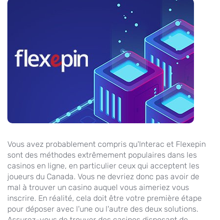
Vous avez probablement compris qu'Interac et Flexepin
sont des méthodes extrêmement populaires dans les
casinos en ligne, en particulier ceux qui acceptent les
joueurs du Canada. Vous ne devriez donc pas avoir de
mal à trouver un casino auquel vous aimeriez vous
inscrire. En réalité, cela doit être votre première étape
pour déposer avec l'une ou l'autre des deux solutions.
Assurez-vous de trouver des casinos disposant de