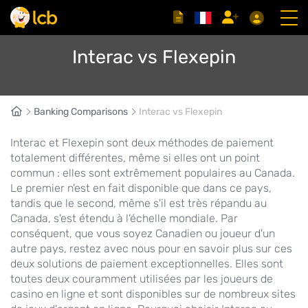
Interac vs Flexepin
Banking Comparisons
Interac vs Flexepin
Interac et Flexepin sont deux méthodes de paiement
totalement différentes, même si elles ont un point
commun : elles sont extrêmement populaires au Canada.
Le premier n'est en fait disponible que dans ce pays,
tandis que le second, même s'il est très répandu au
Canada, s'est étendu à l'échelle mondiale. Par
conséquent, que vous soyez Canadien ou joueur d'un
autre pays, restez avec nous pour en savoir plus sur ces
deux solutions de paiement exceptionnelles. Elles sont
toutes deux couramment utilisées par les joueurs de
casino en ligne et sont disponibles sur de nombreux sites