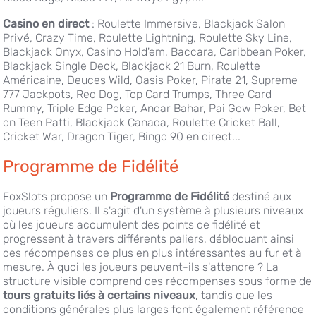
Casino en direct
: Roulette Immersive, Blackjack Salon
Privé, Crazy Time, Roulette Lightning, Roulette Sky Line,
Blackjack Onyx, Casino Hold'em, Baccara, Caribbean Poker,
Blackjack Single Deck, Blackjack 21 Burn, Roulette
Américaine, Deuces Wild, Oasis Poker, Pirate 21, Supreme
777 Jackpots, Red Dog, Top Card Trumps, Three Card
Rummy, Triple Edge Poker, Andar Bahar, Pai Gow Poker, Bet
on Teen Patti, Blackjack Canada, Roulette Cricket Ball,
Cricket War, Dragon Tiger, Bingo 90 en direct...
Programme de Fidélité
FoxSlots propose un
Programme de Fidélité
destiné aux
joueurs réguliers. Il s'agit d'un système à plusieurs niveaux
où les joueurs accumulent des points de fidélité et
progressent à travers différents paliers, débloquant ainsi
des récompenses de plus en plus intéressantes au fur et à
mesure. À quoi les joueurs peuvent-ils s'attendre ? La
structure visible comprend des récompenses sous forme de
tours gratuits liés à certains niveaux
, tandis que les
conditions générales plus larges font également référence