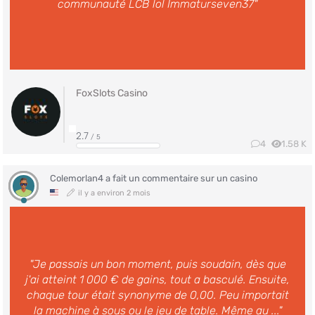
communauté LCB lol Immaturseven37"
FoxSlots Casino
2.7
/ 5
4
1.58 K
Colemorlan4
a fait un commentaire sur un casino
il y a environ 2 mois
"Je passais un bon moment, puis soudain, dès que
j'ai atteint 1 000 € de gains, tout a basculé. Ensuite,
chaque tour était synonyme de 0,00. Peu importait
la machine à sous ou le jeu de table. Même au ..."