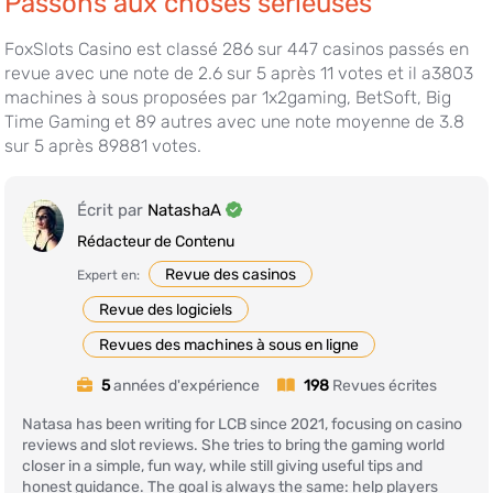
Passons aux choses sérieuses
FoxSlots Casino est classé 286 sur 447 casinos passés en
revue avec une note de 2.6 sur 5 après 11 votes et il a3803
machines à sous proposées par 1x2gaming, BetSoft, Big
Time Gaming et 89 autres avec une note moyenne de 3.8
sur 5 après 89881 votes.
Écrit par
NatashaA
Rédacteur de Contenu
Revue des casinos
Expert en:
Revue des logiciels
Revues des machines à sous en ligne
5
années d'expérience
198
Revues écrites
Natasa has been writing for LCB since 2021, focusing on casino
reviews and slot reviews. She tries to bring the gaming world
closer in a simple, fun way, while still giving useful tips and
honest guidance. The goal is always the same: help players