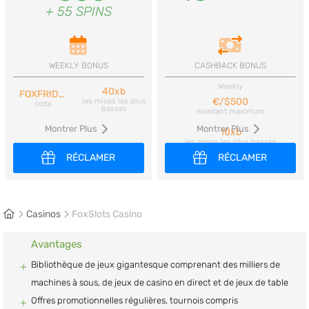
+ 55 SPINS
WEEKLY BONUS
CASHBACK BONUS
Weekly
40xb
FOXFRIDAY
€/$500
les mises les plus
code
basses
montant maximum
Montrer Plus
Montrer Plus
10xb
les mises les plus basses
RÉCLAMER
RÉCLAMER
Casinos
FoxSlots Casino
Avantages
Bibliothèque de jeux gigantesque comprenant des milliers de
machines à sous, de jeux de casino en direct et de jeux de table
Offres promotionnelles régulières, tournois compris