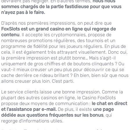
devraient pas négliger. En d'autres termes,
nous nous
sommes chargés de la partie fastidieuse pour que vous
n'ayez pas à le faire.
D'après nos premières impressions, on peut dire que
FoxSlots est un grand casino en ligne qui regorge de
contenu
. Il accepte les cryptomonnaies, propose de
nombreuses promotions régulières, des tournois et un
programme de fidélité pour les joueurs réguliers. En plus de
cela, il est également très attrayant visuellement. Donc oui,
la première impression est plutôt bonne… Mais s'agit-il
uniquement de gros chiffres et de boutons clinquants ? Ou
vaut-il mieux creuser un peu plus pour découvrir ce qui se
cache derrière ce rideau brillant ? Eh bien, bien sûr que nous
allons creuser plus loin. C'est parti.
Le service clients laisse une bonne impression. Comme la
plupart des autres casinos en ligne, le Casino FoxSlots
propose deux moyens de communication :
le chat en direct
et l'assistance par e-mail.
De plus, il existe
une page
dédiée aux questions fréquentes sur les bonus
, qui
regorge d'informations utiles.