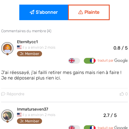
S'abonner
Plainte
Commentaires du membre (
4
)
Eternitycc1
il y a environ 2 mois
0.8
/ 5
Jr. Member
traduit par
J'ai réessayé, j'ai failli retirer mes gains mais rien à faire !
Je ne déposerai plus rien ici.
Répondre
0
Immaturseven37
il y a environ 2 mois
2.7
/ 5
Jr. Member
traduit par