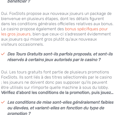
bénéficier ?
Oui. FoxSlots propose aux nouveaux joueurs un package de
bienvenue en plusieurs étapes, dont les détails figurent
dans les conditions générales officielles relatives aux bonus.
Le casino propose également des
bonus spécifiques pour
les gros joueurs
, bien que ceux-ci s'adressent évidemment
aux joueurs qui misent gros plutôt qu'aux nouveaux
visiteurs occasionnels.
Des Tours Gratuits sont-ils parfois proposés, et sont-ils
réservés à certains jeux autorisés par le casino ?
Oui. Les tours gratuits font partie de plusieurs promotions
FoxSlots. Ils sont liés à des titres sélectionnés par le casino
; les joueurs ne doivent donc pas supposer qu'ils peuvent
être utilisés sur n'importe quelle machine à sous du lobby.
Vérifiez d'abord les conditions de la promotion, puis jouez…
Les conditions de mise sont-elles généralement faibles
ou élevées, et varient-elles en fonction du type de
promotion ?