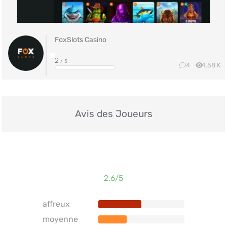
FoxSlots Casino
2
/ 5
4
1.58 K
Avis des Joueurs
2.6
/5
affreux
moyenne