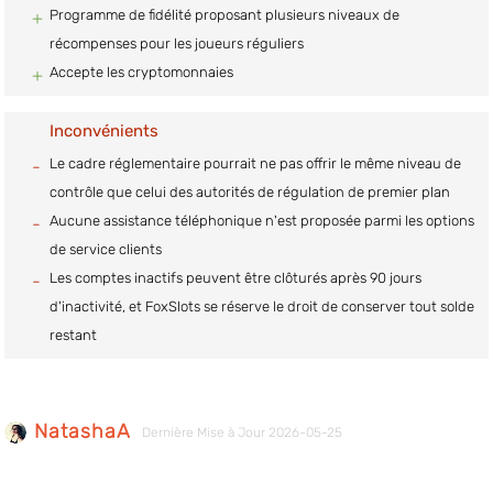
Programme de fidélité proposant plusieurs niveaux de
récompenses pour les joueurs réguliers
Accepte les cryptomonnaies
Inconvénients
Le cadre réglementaire pourrait ne pas offrir le même niveau de
contrôle que celui des autorités de régulation de premier plan
Aucune assistance téléphonique n'est proposée parmi les options
de service clients
Les comptes inactifs peuvent être clôturés après 90 jours
d'inactivité, et FoxSlots se réserve le droit de conserver tout solde
restant
NatashaA
Dernière Mise à Jour 2026-05-25