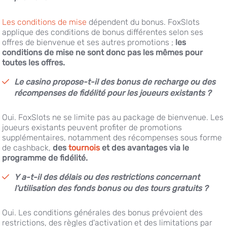
Les conditions de mise
dépendent du bonus. FoxSlots
applique des conditions de bonus différentes selon ses
offres de bienvenue et ses autres promotions ;
les
conditions de mise ne sont donc pas les mêmes pour
toutes les offres.
Le casino propose-t-il des bonus de recharge ou des
récompenses de fidélité pour les joueurs existants ?
Oui. FoxSlots ne se limite pas au package de bienvenue. Les
joueurs existants peuvent profiter de promotions
supplémentaires, notamment des récompenses sous forme
de cashback,
des
tournois
et des avantages via le
programme de fidélité.
Y a-t-il des délais ou des restrictions concernant
l'utilisation des fonds bonus ou des tours gratuits ?
Oui. Les conditions générales des bonus prévoient des
restrictions, des règles d'activation et des limitations par