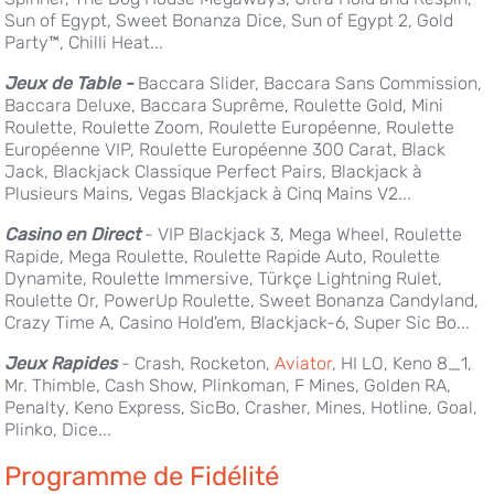
Sun of Egypt, Sweet Bonanza Dice, Sun of Egypt 2, Gold
Party™, Chilli Heat...
Jeux de Table -
Baccara Slider, Baccara Sans Commission,
Baccara Deluxe, Baccara Suprême, Roulette Gold, Mini
Roulette, Roulette Zoom, Roulette Européenne, Roulette
Européenne VIP, Roulette Européenne 300 Carat, Black
Jack, Blackjack Classique Perfect Pairs, Blackjack à
Plusieurs Mains, Vegas Blackjack à Cinq Mains V2...
Casino en Direct
- VIP Blackjack 3, Mega Wheel, Roulette
Rapide, Mega Roulette, Roulette Rapide Auto, Roulette
Dynamite, Roulette Immersive, Türkçe Lightning Rulet,
Roulette Or, PowerUp Roulette, Sweet Bonanza Candyland,
Crazy Time A, Casino Hold'em, Blackjack-6, Super Sic Bo...
Jeux Rapides
- Crash, Rocketon,
Aviator
, HI LO, Keno 8_1,
Mr. Thimble, Cash Show, Plinkoman, F Mines, Golden RA,
Penalty, Keno Express, SicBo, Crasher, Mines, Hotline, Goal,
Plinko, Dice...
Programme de Fidélité