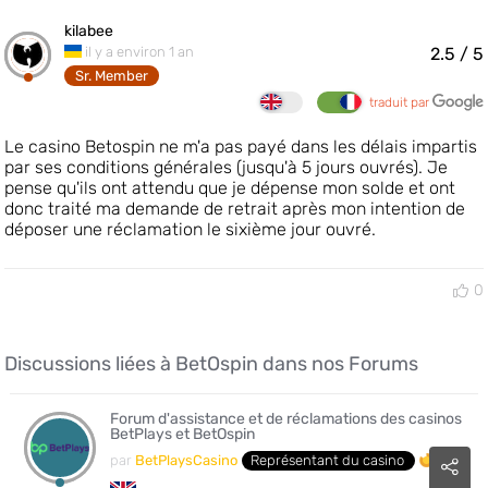
kilabee
il y a environ 1 an
2.5
/ 5
Sr. Member
traduit par
Le casino Betospin ne m'a pas payé dans les délais impartis
par ses conditions générales (jusqu'à 5 jours ouvrés). Je
pense qu'ils ont attendu que je dépense mon solde et ont
donc traité ma demande de retrait après mon intention de
déposer une réclamation le sixième jour ouvré.
0
Discussions liées à BetOspin dans nos Forums
Forum d'assistance et de réclamations des casinos
BetPlays et BetOspin
Représentant du casino
par
BetPlaysCasino
8