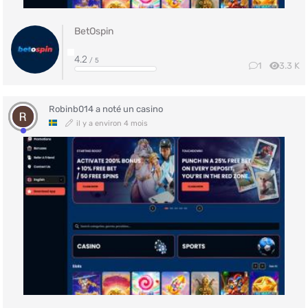
BetOspin
4.2
/ 5
1
3.3 K
Robinb014
a noté un casino
il y a environ 4 mois