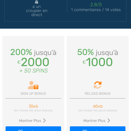
2.8
/5
a un
1 commentaires / 14 votes
croupier en
direct
200%
50%
jusqu'à
jusqu'à
2000
1000
€
€
+ 50 SPINS
SIGN UP BONUS
RELOAD BONUS
35xb
60xb
les mises les plus basses
les mises les plus basses
Montrer Plus
Montrer Plus