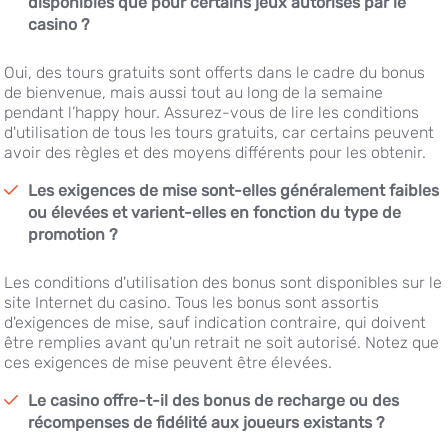
disponibles que pour certains jeux autorisés par le
casino ?
Oui, des tours gratuits sont offerts dans le cadre du bonus
de bienvenue, mais aussi tout au long de la semaine
pendant l’happy hour. Assurez-vous de lire les conditions
d'utilisation de tous les tours gratuits, car certains peuvent
avoir des règles et des moyens différents pour les obtenir.
Les exigences de mise sont-elles généralement faibles
ou élevées et varient-elles en fonction du type de
promotion ?
Les conditions d'utilisation des bonus sont disponibles sur le
site Internet du casino. Tous les bonus sont assortis
d'exigences de mise, sauf indication contraire, qui doivent
être remplies avant qu'un retrait ne soit autorisé. Notez que
ces exigences de mise peuvent être élevées.
Le casino offre-t-il des bonus de recharge ou des
récompenses de fidélité aux joueurs existants ?