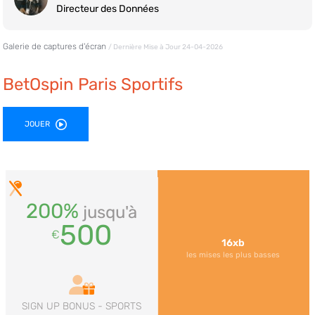
Directeur des Données
Galerie de captures d'écran
/ Dernière Mise à Jour 24-04-2026
BetOspin Paris Sportifs
JOUER
200%
jusqu'à
500
€
16xb
les mises les plus basses
SIGN UP BONUS - SPORTS