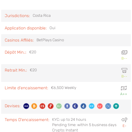
Jurisdictions:
Costa Rica
Application disponible:
Oui
Casinos Affiliés:
BetPlays Casino
Dépôt Min.::
€20
B--
Retrait Min.:
€20
B--
Limite d'encaissement:
€6,500 Weekly
A++
Devises:
Temps D'encaissement:
KYC: up to 24 hours
Pending time: within 5 business days
E-
Crypto: Instant