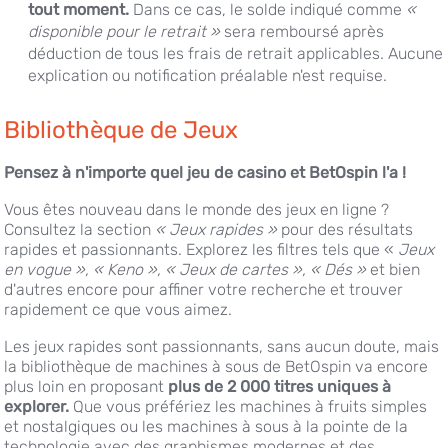
tout moment.
Dans ce cas, le solde indiqué comme
«
disponible pour le retrait »
sera remboursé après
déduction de tous les frais de retrait applicables. Aucune
explication ou notification préalable n'est requise.
Bibliothèque de Jeux
Pensez à n'importe quel jeu de casino et BetOspin l'a !
Vous êtes nouveau dans le monde des jeux en ligne ?
Consultez la section
« Jeux rapides »
pour des résultats
rapides et passionnants. Explorez les filtres tels que «
Jeux
en vogue », « Keno », « Jeux de cartes », « Dés »
et bien
d'autres encore pour affiner votre recherche et trouver
rapidement ce que vous aimez.
Les jeux rapides sont passionnants, sans aucun doute, mais
la bibliothèque de machines à sous de BetOspin va encore
plus loin en proposant
plus de 2 000 titres uniques à
explorer.
Que vous préfériez les machines à fruits simples
et nostalgiques ou les machines à sous à la pointe de la
technologie avec des graphismes modernes et des