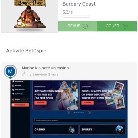
Barbary Coast
3.3
/ 5
REVUE
JOUER
Activité BetOspin
Marina K
a noté un casino
il y a environ 2 mois