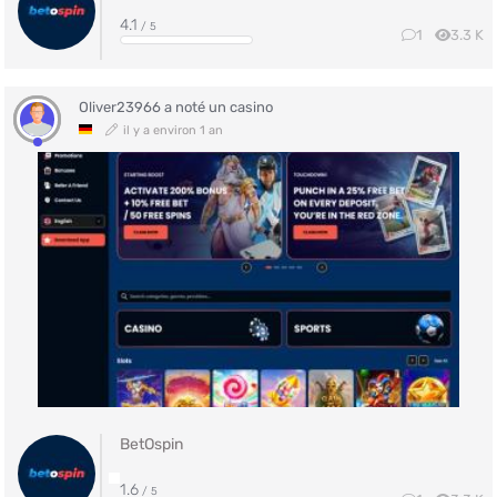
4.1
/ 5
1
3.3 K
Oliver23966
a noté un casino
il y a environ 1 an
BetOspin
1.6
/ 5