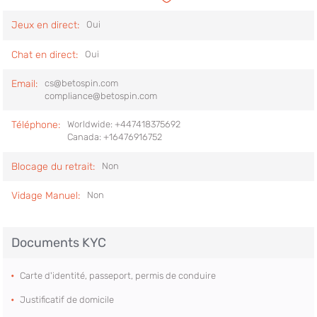
Jeux en direct:
Oui
Chat en direct:
Oui
Email:
cs@betospin.com
compliance@betospin.com
Téléphone:
Worldwide: +447418375692
Canada: +16476916752
Blocage du retrait:
Non
Vidage Manuel:
Non
Documents KYC
Carte d'identité, passeport, permis de conduire
Justificatif de domicile