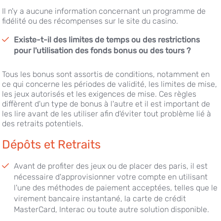
Il n'y a aucune information concernant un programme de
fidélité ou des récompenses sur le site du casino.
Existe-t-il des limites de temps ou des restrictions
pour l'utilisation des fonds bonus ou des tours ?
Tous les bonus sont assortis de conditions, notamment en
ce qui concerne les périodes de validité, les limites de mise,
les jeux autorisés et les exigences de mise. Ces règles
diffèrent d'un type de bonus à l'autre et il est important de
les lire avant de les utiliser afin d'éviter tout problème lié à
des retraits potentiels.
Dépôts et Retraits
Avant de profiter des jeux ou de placer des paris, il est
nécessaire d'approvisionner votre compte en utilisant
l'une des méthodes de paiement acceptées, telles que le
virement bancaire instantané, la carte de crédit
MasterCard, Interac ou toute autre solution disponible.