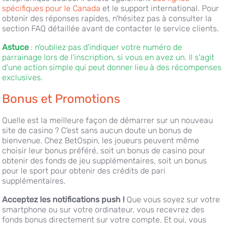
spécifiques pour le Canada
et le support international. Pour
obtenir des réponses rapides, n'hésitez pas à consulter la
section FAQ détaillée avant de contacter le service clients.
Astuce
: n'oubliez pas d'indiquer votre numéro de
parrainage lors de l'inscription, si vous en avez un. Il s'agit
d'une action simple qui peut donner lieu à des récompenses
exclusives.
Bonus et Promotions
Quelle est la meilleure façon de démarrer sur un nouveau
site de casino ? C'est sans aucun doute un bonus de
bienvenue. Chez BetOspin, les joueurs peuvent même
choisir leur bonus préféré, soit un bonus de casino pour
obtenir des fonds de jeu supplémentaires, soit un bonus
pour le sport pour obtenir des crédits de pari
supplémentaires.
Acceptez les notifications push !
Que vous soyez sur votre
smartphone ou sur votre ordinateur, vous recevrez des
fonds bonus directement sur votre compte. Et oui, vous