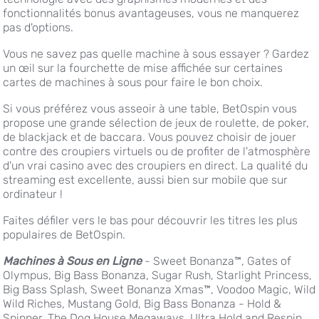
fonctionnalités bonus avantageuses, vous ne manquerez
pas d'options.
Vous ne savez pas quelle machine à sous essayer ? Gardez
un œil sur la fourchette de mise affichée sur certaines
cartes de machines à sous pour faire le bon choix.
Si vous préférez vous asseoir à une table, BetOspin vous
propose une grande sélection de jeux de roulette, de poker,
de blackjack et de baccara. Vous pouvez choisir de jouer
contre des croupiers virtuels ou de profiter de l'atmosphère
d'un vrai casino avec des croupiers en direct. La qualité du
streaming est excellente, aussi bien sur mobile que sur
ordinateur !
Faites défiler vers le bas pour découvrir les titres les plus
populaires de BetOspin.
Machines à Sous en Ligne
- Sweet Bonanza™, Gates of
Olympus, Big Bass Bonanza, Sugar Rush, Starlight Princess,
Big Bass Splash, Sweet Bonanza Xmas™, Voodoo Magic, Wild
Wild Riches, Mustang Gold, Big Bass Bonanza - Hold &
Spinner, The Dog House Megaways, Ultra Hold and Respin,