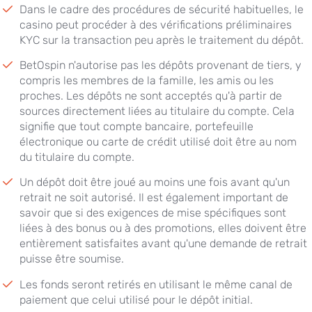
Dans le cadre des procédures de sécurité habituelles, le
casino peut procéder à des vérifications préliminaires
KYC sur la transaction peu après le traitement du dépôt.
BetOspin n'autorise pas les dépôts provenant de tiers, y
compris les membres de la famille, les amis ou les
proches. Les dépôts ne sont acceptés qu'à partir de
sources directement liées au titulaire du compte. Cela
signifie que tout compte bancaire, portefeuille
électronique ou carte de crédit utilisé doit être au nom
du titulaire du compte.
Un dépôt doit être joué au moins une fois avant qu'un
retrait ne soit autorisé. Il est également important de
savoir que si des exigences de mise spécifiques sont
liées à des bonus ou à des promotions, elles doivent être
entièrement satisfaites avant qu'une demande de retrait
puisse être soumise.
Les fonds seront retirés en utilisant le même canal de
paiement que celui utilisé pour le dépôt initial.